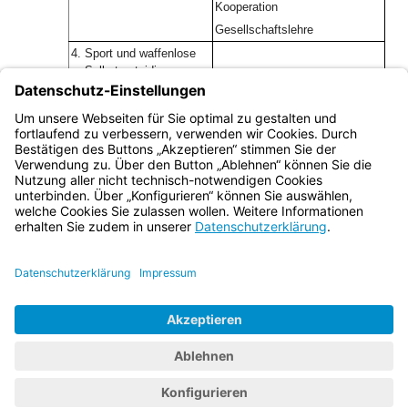
Kooperation
Gesellschaftslehre
4.
Sport und waffenlose
Selbstverteidigung
Waffenkunde und
Schießen
5.
Erste Hilfe
Bayern.de
BayernPortal
Datenschutz
Impressum
Barrierefreiheit
Hilfe
Kontakt
Kontrastwechsel
Schriftgröße