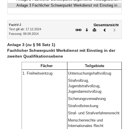
Anlage 3 Fachlicher Schwerpunkt Werkdienst mit Einstieg in der zweiten Qualifikationsebene
Inhalt
FachV-J
Gesamtansicht
Text gilt ab: 17.12.2024
Download
Drucken
Vorheriges
Nächste
Fassung: 08.09.2014
Dokument
Dokume
(inaktiv)
Anlage 3 (zu § 56 Satz 1)
Fachlicher Schwerpunkt Werkdienst mit Einstieg in der
zweiten Qualifikationsebene
Fächer
Teilgebiete
1.
Freiheitsentzug
Untersuchungshaftvollzug
Strafvollzug,
Jugendstrafvollzug,
Jugendarrestvollzug
Sicherungsverwahrung
Strafvollstreckung
Straf- und Strafverfahrensrecht
Menschenrechte und
Internationales Recht