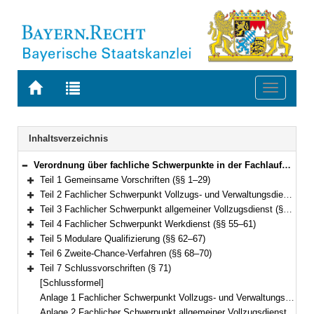
Zur
Zur
Toggle
Startseite
Trefferliste
navigati
von
der
BAYERN.RECHT
letzten
Navigation
Inhaltsverzeichnis
Suche
Verordnung über fachliche Schwerpunkte in der Fachlaufbahn Justiz (Fachverordnung Justiz – FachV-J) Vom 8. September 2014 (GVBl S. 417) BayRS 2038-3-3-16-J (§§ 1–71)
Bereich reduzieren
Teil 1 Gemeinsame Vorschriften (§§ 1–29)
Bereich erweitern
Teil 2 Fachlicher Schwerpunkt Vollzugs- und Verwaltungsdienst (§§ 30–46)
Bereich erweitern
Teil 3 Fachlicher Schwerpunkt allgemeiner Vollzugsdienst (§§ 47–54)
Bereich erweitern
Teil 4 Fachlicher Schwerpunkt Werkdienst (§§ 55–61)
Bereich erweitern
Teil 5 Modulare Qualifizierung (§§ 62–67)
Bereich erweitern
Teil 6 Zweite-Chance-Verfahren (§§ 68–70)
Bereich erweitern
Teil 7 Schlussvorschriften (§ 71)
Bereich erweitern
[Schlussformel]
Anlage 1 Fachlicher Schwerpunkt Vollzugs- und Verwaltungsdienst mit Einstieg in der zweiten Qualifikationsebene
Anlage 2 Fachlicher Schwerpunkt allgemeiner Vollzugsdienst mit Einstieg in der zweiten Qualifikationsebene