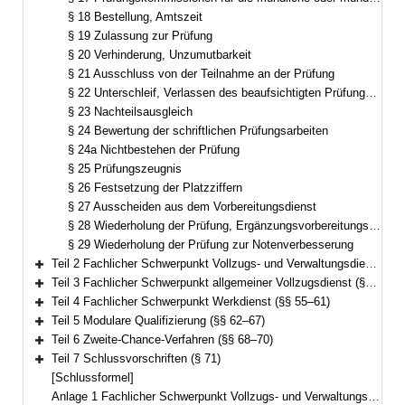
§ 18 Bestellung, Amtszeit
§ 19 Zulassung zur Prüfung
§ 20 Verhinderung, Unzumutbarkeit
§ 21 Ausschluss von der Teilnahme an der Prüfung
§ 22 Unterschleif, Verlassen des beaufsichtigten Prüfungsbereichs, Beeinflussungsversuch
§ 23 Nachteilsausgleich
§ 24 Bewertung der schriftlichen Prüfungsarbeiten
§ 24a Nichtbestehen der Prüfung
§ 25 Prüfungszeugnis
§ 26 Festsetzung der Platzziffern
§ 27 Ausscheiden aus dem Vorbereitungsdienst
§ 28 Wiederholung der Prüfung, Ergänzungsvorbereitungsdienst
§ 29 Wiederholung der Prüfung zur Notenverbesserung
Teil 2 Fachlicher Schwerpunkt Vollzugs- und Verwaltungsdienst (§§ 30–46)
Bereich erweitern
Teil 3 Fachlicher Schwerpunkt allgemeiner Vollzugsdienst (§§ 47–54)
Bereich erweitern
Teil 4 Fachlicher Schwerpunkt Werkdienst (§§ 55–61)
Bereich erweitern
Teil 5 Modulare Qualifizierung (§§ 62–67)
Bereich erweitern
Teil 6 Zweite-Chance-Verfahren (§§ 68–70)
Bereich erweitern
Teil 7 Schlussvorschriften (§ 71)
Bereich erweitern
[Schlussformel]
Anlage 1 Fachlicher Schwerpunkt Vollzugs- und Verwaltungsdienst mit Einstieg in der zweiten Qualifikationsebene