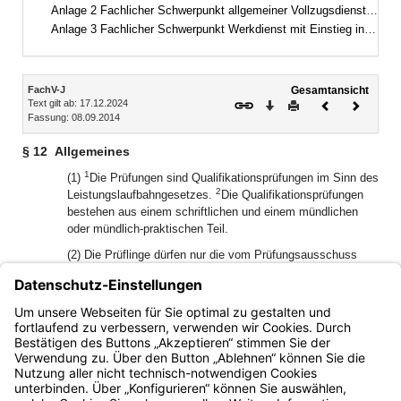
Anlage 2 Fachlicher Schwerpunkt allgemeiner Vollzugsdienst mit Einstieg in der zweiten Qualifikationsebene
Anlage 3 Fachlicher Schwerpunkt Werkdienst mit Einstieg in der zweiten Qualifikationsebene
Inhalt
FachV-J
Gesamtansicht
Text gilt ab: 17.12.2024
Download
Drucken
Vorheriges
Nächste
Fassung: 08.09.2014
Dokument
Dokume
§ 12
Allgemeines
1
(1)
Die Prüfungen sind Qualifikationsprüfungen im Sinn des
2
Leistungslaufbahngesetzes.
Die Qualifikationsprüfungen
bestehen aus einem schriftlichen und einem mündlichen
oder mündlich-praktischen Teil.
(2) Die Prüflinge dürfen nur die vom Prüfungsausschuss
zugelassenen Hilfsmittel benützen.
(3) Die schriftlichen Prüfungsaufgaben werden einheitlich
gestellt und sind von den Prüflingen zur selben Zeit zu
bearbeiten.
Bayern.de