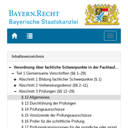
Zur
Zur
Toggle
Startseite
Trefferliste
navigati
von
der
BAYERN.RECHT
letzten
Navigation
Inhaltsverzeichnis
Suche
Verordnung über fachliche Schwerpunkte in der Fachlaufbahn Justiz (Fachverordnung Justiz – FachV-J) Vom 8. September 2014 (GVBl S. 417) BayRS 2038-3-3-16-J (§§ 1–71)
Bereich reduzieren
Teil 1 Gemeinsame Vorschriften (§§ 1–29)
Bereich reduzieren
Abschnitt 1 Bildung fachlicher Schwerpunkte (§ 1)
Bereich erweitern
Abschnitt 2 Vorbereitungsdienst (§§ 2–11)
Bereich erweitern
Abschnitt 3 Prüfungen (§§ 12–29)
Bereich reduzieren
§ 12 Allgemeines
§ 13 Durchführung der Prüfungen
§ 14 Prüfungsausschüsse
§ 15 Vorsitzende der Prüfungsausschüsse
§ 16 Prüfer für die schriftliche Prüfung
§ 17 Prüfungskommissionen für die mündliche oder mündlich-praktische Prüfung