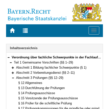
Zur
Zur
Toggle
Startseite
Trefferliste
navigati
von
der
BAYERN.RECHT
letzten
Navigation
Inhaltsverzeichnis
Suche
Verordnung über fachliche Schwerpunkte in der Fachlaufbahn Justiz (Fachverordnung Justiz – FachV-J) Vom 8. September 2014 (GVBl S. 417) BayRS 2038-3-3-16-J (§§ 1–71)
Bereich reduzieren
Teil 1 Gemeinsame Vorschriften (§§ 1–29)
Bereich reduzieren
Abschnitt 1 Bildung fachlicher Schwerpunkte (§ 1)
Bereich erweitern
Abschnitt 2 Vorbereitungsdienst (§§ 2–11)
Bereich erweitern
Abschnitt 3 Prüfungen (§§ 12–29)
Bereich reduzieren
§ 12 Allgemeines
§ 13 Durchführung der Prüfungen
§ 14 Prüfungsausschüsse
§ 15 Vorsitzende der Prüfungsausschüsse
§ 16 Prüfer für die schriftliche Prüfung
§ 17 Prüfungskommissionen für die mündliche oder mündlich-praktische Prüfung