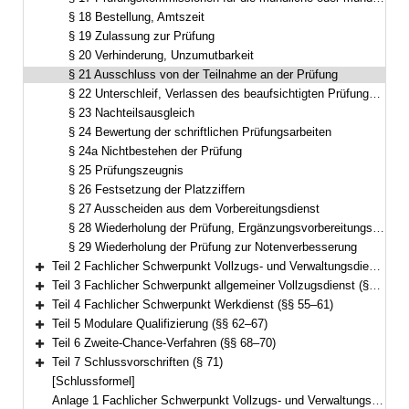
§ 18 Bestellung, Amtszeit
§ 19 Zulassung zur Prüfung
§ 20 Verhinderung, Unzumutbarkeit
§ 21 Ausschluss von der Teilnahme an der Prüfung
§ 22 Unterschleif, Verlassen des beaufsichtigten Prüfungsbereichs, Beeinflussungsversuch
§ 23 Nachteilsausgleich
§ 24 Bewertung der schriftlichen Prüfungsarbeiten
§ 24a Nichtbestehen der Prüfung
§ 25 Prüfungszeugnis
§ 26 Festsetzung der Platzziffern
§ 27 Ausscheiden aus dem Vorbereitungsdienst
§ 28 Wiederholung der Prüfung, Ergänzungsvorbereitungsdienst
§ 29 Wiederholung der Prüfung zur Notenverbesserung
Teil 2 Fachlicher Schwerpunkt Vollzugs- und Verwaltungsdienst (§§ 30–46)
Bereich erweitern
Teil 3 Fachlicher Schwerpunkt allgemeiner Vollzugsdienst (§§ 47–54)
Bereich erweitern
Teil 4 Fachlicher Schwerpunkt Werkdienst (§§ 55–61)
Bereich erweitern
Teil 5 Modulare Qualifizierung (§§ 62–67)
Bereich erweitern
Teil 6 Zweite-Chance-Verfahren (§§ 68–70)
Bereich erweitern
Teil 7 Schlussvorschriften (§ 71)
Bereich erweitern
[Schlussformel]
Anlage 1 Fachlicher Schwerpunkt Vollzugs- und Verwaltungsdienst mit Einstieg in der zweiten Qualifikationsebene