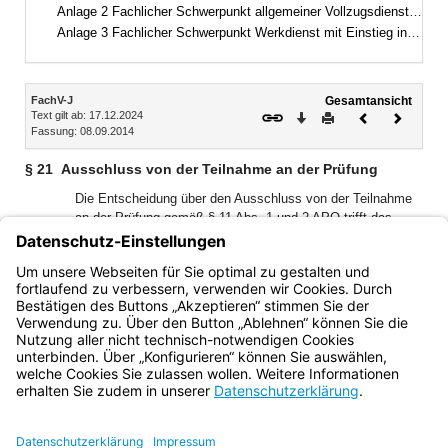
Anlage 2 Fachlicher Schwerpunkt allgemeiner Vollzugsdienst mit Einstieg in der zweiten Qualifikationsebene
Anlage 3 Fachlicher Schwerpunkt Werkdienst mit Einstieg in der zweiten Qualifikationsebene
Inhalt
FachV-J
Gesamtansicht
Text gilt ab: 17.12.2024
Download
Drucken
Vorheriges
Nächste
Fassung: 08.09.2014
Dokument
Dokume
§ 21
Ausschluss von der Teilnahme an der Prüfung
Die Entscheidung über den Ausschluss von der Teilnahme
an der Prüfung gemäß § 11 Abs. 1 und 2 APO trifft das
vorsitzende Mitglied des Prüfungsausschusses, in
dringenden Fällen die Leiterin oder der Leiter der
Hochschule sowie die Leiterin oder der Leiter der
Justizvollzugsakademie.
Bayern.de
BayernPortal
Datenschutz
Impressum