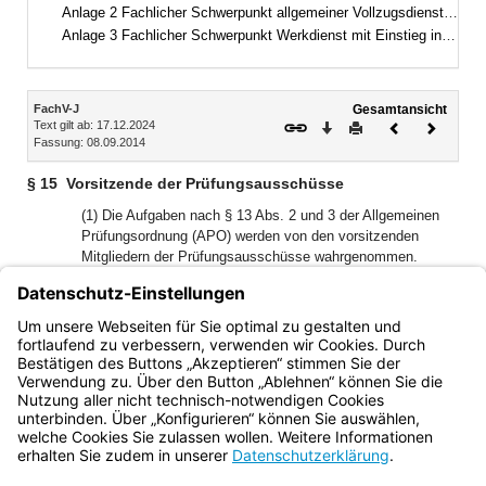
Anlage 2 Fachlicher Schwerpunkt allgemeiner Vollzugsdienst mit Einstieg in der zweiten Qualifikationsebene
Anlage 3 Fachlicher Schwerpunkt Werkdienst mit Einstieg in der zweiten Qualifikationsebene
Inhalt
FachV-J
Gesamtansicht
Text gilt ab: 17.12.2024
Download
Drucken
Vorheriges
Nächste
Fassung: 08.09.2014
Dokument
Dokume
§ 15
Vorsitzende der Prüfungsausschüsse
(1) Die Aufgaben nach § 13 Abs. 2 und 3 der Allgemeinen
Prüfungsordnung (APO) werden von den vorsitzenden
Mitgliedern der Prüfungsausschüsse wahrgenommen.
1
(2)
Das vorsitzende Mitglied ist befugt, an Stelle des
Prüfungsausschusses unaufschiebbare Entscheidungen
2
allein zu treffen.
Hiervon ist der Prüfungsausschuss
alsbald in Kenntnis zu setzen.
Bayern.de
BayernPortal
Datenschutz