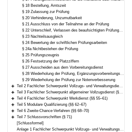
§ 18 Bestellung, Amtszeit
§ 19 Zulassung zur Prüfung
§ 20 Verhinderung, Unzumutbarkeit
§ 21 Ausschluss von der Teilnahme an der Prüfung
§ 22 Unterschleif, Verlassen des beaufsichtigten Prüfungsbereichs, Beeinflussungsversuch
§ 23 Nachteilsausgleich
§ 24 Bewertung der schriftlichen Prüfungsarbeiten
§ 24a Nichtbestehen der Prüfung
§ 25 Prüfungszeugnis
§ 26 Festsetzung der Platzziffern
§ 27 Ausscheiden aus dem Vorbereitungsdienst
§ 28 Wiederholung der Prüfung, Ergänzungsvorbereitungsdienst
§ 29 Wiederholung der Prüfung zur Notenverbesserung
Teil 2 Fachlicher Schwerpunkt Vollzugs- und Verwaltungsdienst (§§ 30–46)
Bereich erweitern
Teil 3 Fachlicher Schwerpunkt allgemeiner Vollzugsdienst (§§ 47–54)
Bereich erweitern
Teil 4 Fachlicher Schwerpunkt Werkdienst (§§ 55–61)
Bereich erweitern
Teil 5 Modulare Qualifizierung (§§ 62–67)
Bereich erweitern
Teil 6 Zweite-Chance-Verfahren (§§ 68–70)
Bereich erweitern
Teil 7 Schlussvorschriften (§ 71)
Bereich erweitern
[Schlussformel]
Anlage 1 Fachlicher Schwerpunkt Vollzugs- und Verwaltungsdienst mit Einstieg in der zweiten Qualifikationsebene