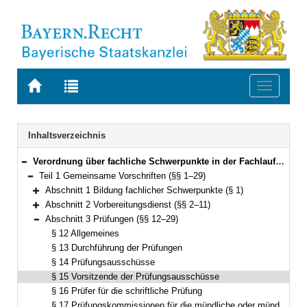
Zur
Zur
Toggle
Startseite
Trefferliste
navigati
von
der
BAYERN.RECHT
letzten
Navigation
Inhaltsverzeichnis
Suche
Verordnung über fachliche Schwerpunkte in der Fachlaufbahn Justiz (Fachverordnung Justiz – FachV-J) Vom 8. September 2014 (GVBl S. 417) BayRS 2038-3-3-16-J (§§ 1–71)
Bereich reduzieren
Teil 1 Gemeinsame Vorschriften (§§ 1–29)
Bereich reduzieren
Abschnitt 1 Bildung fachlicher Schwerpunkte (§ 1)
Bereich erweitern
Abschnitt 2 Vorbereitungsdienst (§§ 2–11)
Bereich erweitern
Abschnitt 3 Prüfungen (§§ 12–29)
Bereich reduzieren
§ 12 Allgemeines
§ 13 Durchführung der Prüfungen
§ 14 Prüfungsausschüsse
§ 15 Vorsitzende der Prüfungsausschüsse
§ 16 Prüfer für die schriftliche Prüfung
§ 17 Prüfungskommissionen für die mündliche oder mündlich-praktische Prüfung