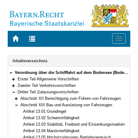
Zur
Zur
Toggle
Startseite
Trefferliste
navigati
von
der
BAYERN.RECHT
letzten
Navigation
Inhaltsverzeichnis
Suche
Verordnung über die Schifffahrt auf dem Bodensee (Bodensee-Schifffahrts-Ordnung – BSO) Vom 20. März 1976 (GVBl. S. 55)
Bereich reduzieren
Erster Teil Allgemeine Vorschriften
Bereich erweitern
Zweiter Teil Verkehrsvorschriften
Bereich erweitern
Dritter Teil Zulassungsvorschriften
Bereich reduzieren
Abschnitt XII Berechtigung zum Führen von Fahrzeugen
Bereich erweitern
Abschnitt XIII Bau und Ausrüstung von Fahrzeugen
Bereich reduzieren
Artikel 13.01 Grundregel
Artikel 13.02 Schwimmfähigkeit
Artikel 13.03 Stabilität, Freibord und Einsenkungsmarken
Artikel 13.04 Manövrierfähigkeit
Artikel 13.05 Höchstzulässiges Betriebsgeräusch