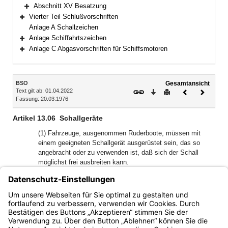
Bereich erweitern
Abschnitt XV Besatzung
Bereich erweitern
Vierter Teil Schlußvorschriften
Bereich erweitern
Anlage A Schallzeichen
Anlage Schiffahrtszeichen
Bereich erweitern
Anlage C Abgasvorschriften für Schiffsmotoren
Bereich erweitern
Inhalt
BSO
Gesamtansicht
Text gilt ab: 01.04.2022
Download
Drucken
Vorheriges
Nächste
Fassung: 20.03.1976
Dokument
Dokume
Artikel 13.06
Schallgeräte
(1) Fahrzeuge, ausgenommen Ruderboote, müssen mit
einem geeigneten Schallgerät ausgerüstet sein, das so
angebracht oder zu verwenden ist, daß sich der Schall
möglichst frei ausbreiten kann.
(2) Die Schallgeräte von Fahrgastschiffen, Güterschiffen
und schwimmenden Geräten müssen in 1 m Entfernung vor
der Mitte der Schallöffnung einen zwischen 130 und 140 dB
(A) liegenden Schallpegel aufweisen.