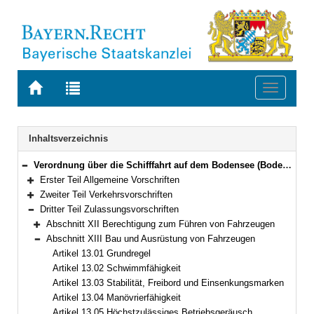
Zur
Zur
Toggle
Startseite
Trefferliste
navigati
von
der
BAYERN.RECHT
letzten
Navigation
Inhaltsverzeichnis
Suche
Verordnung über die Schifffahrt auf dem Bodensee (Bodensee-Schifffahrts-Ordnung – BSO) Vom 20. März 1976 (GVBl. S. 55)
Bereich reduzieren
Erster Teil Allgemeine Vorschriften
Bereich erweitern
Zweiter Teil Verkehrsvorschriften
Bereich erweitern
Dritter Teil Zulassungsvorschriften
Bereich reduzieren
Abschnitt XII Berechtigung zum Führen von Fahrzeugen
Bereich erweitern
Abschnitt XIII Bau und Ausrüstung von Fahrzeugen
Bereich reduzieren
Artikel 13.01 Grundregel
Artikel 13.02 Schwimmfähigkeit
Artikel 13.03 Stabilität, Freibord und Einsenkungsmarken
Artikel 13.04 Manövrierfähigkeit
Artikel 13.05 Höchstzulässiges Betriebsgeräusch