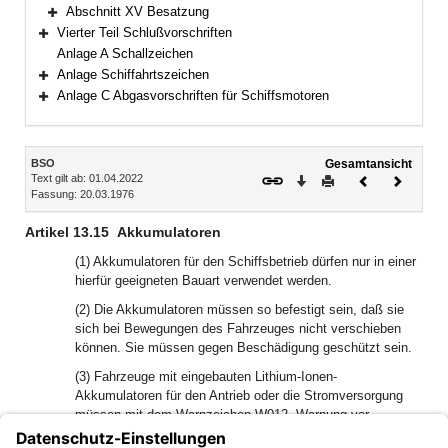
Bereich erweitern
Abschnitt XV Besatzung
Bereich erweitern
Vierter Teil Schlußvorschriften
Bereich erweitern
Anlage A Schallzeichen
Anlage Schiffahrtszeichen
Bereich erweitern
Anlage C Abgasvorschriften für Schiffsmotoren
Bereich erweitern
Inhalt
BSO
Gesamtansicht
Text gilt ab: 01.04.2022
Download
Drucken
Vorheriges
Nächste
Fassung: 20.03.1976
Dokument
Dokume
Artikel 13.15
Akkumulatoren
(1) Akkumulatoren für den Schiffsbetrieb dürfen nur in einer
hierfür geeigneten Bauart verwendet werden.
(2) Die Akkumulatoren müssen so befestigt sein, daß sie
sich bei Bewegungen des Fahrzeuges nicht verschieben
können. Sie müssen gegen Beschädigung geschützt sein.
(3) Fahrzeuge mit eingebauten Lithium-Ionen-
Akkumulatoren für den Antrieb oder die Stromversorgung
müssen mit dem Warnzeichen W012 „Warnung vor
gefährlicher elektrischer Spannung“ nach der Norm EN ISO