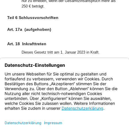
nur zu erheben, wenn der Gesamtzinsanspruch mehr als
250 € beträgt.
Teil 6 Schlussvorschriften
Art. 17a
(aufgehoben)
Art. 18
Inkrafttreten
Dieses Gesetz tritt am 1. Januar 2023 in Kraft.
München, den 23. Dezember 2022
Der Bayerische Ministerpräsident
Dr. Markus Söder
Bayern.de
BayernPortal
Datenschutz
Impressum