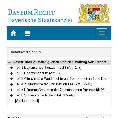
Zur
Zur
Toggle
Startseite
Trefferliste
navigati
von
der
BAYERN.RECHT
letzten
Navigation
Inhaltsverzeichnis
Suche
Gesetz über Zuständigkeiten und den Vollzug von Rechtsvorschriften im Bereich der Land- und Forstwirtschaft (Land- und forstwirtschaftliches Zuständigkeits- und Vollzugsgesetz – ZuVLFG) Vom 23. Dezember 2022 (GVBl. S. 695) BayRS 7801-1-L (Art. 1–18)
Bereich reduzieren
Teil 1 Bayerisches Tierzuchtrecht (Art. 1–7)
Bereich erweitern
Teil 2 Pflanzenschutz (Art. 8)
Bereich erweitern
Teil 3 Altrechtliche Weiderechte auf fremdem Grund und Boden (Art. 9–11)
Bereich erweitern
Teil 4 Zuständigkeiten und Befugnisse (Art. 12–16)
Bereich erweitern
Teil 5 Fördermaßnahmen der Gemeinsamen Agrarpolitik (Art. 17)
Bereich erweitern
Teil 6 Schlussvorschriften (Art. 17a–18)
Bereich erweitern
[Schlussformel]
Inhalt