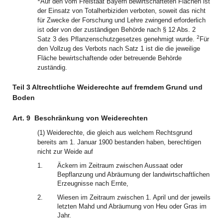
Auf den vom Freistaat Bayern bewirtschafteten Flächen ist
der Einsatz von Totalherbiziden verboten, soweit das nicht
für Zwecke der Forschung und Lehre zwingend erforderlich
ist oder von der zuständigen Behörde nach § 12 Abs. 2
2
Satz 3 des Pflanzenschutzgesetzes genehmigt wurde.
Für
den Vollzug des Verbots nach Satz 1 ist die die jeweilige
Fläche bewirtschaftende oder betreuende Behörde
zuständig.
Teil 3 Altrechtliche Weiderechte auf fremdem Grund und
Boden
Art. 9
Beschränkung von Weiderechten
(1) Weiderechte, die gleich aus welchem Rechtsgrund
bereits am 1. Januar 1900 bestanden haben, berechtigen
nicht zur Weide auf
1.
Äckern im Zeitraum zwischen Aussaat oder
Bepflanzung und Abräumung der landwirtschaftlichen
Erzeugnisse nach Ernte,
2.
Wiesen im Zeitraum zwischen 1. April und der jeweils
letzten Mahd und Abräumung von Heu oder Gras im
Jahr.