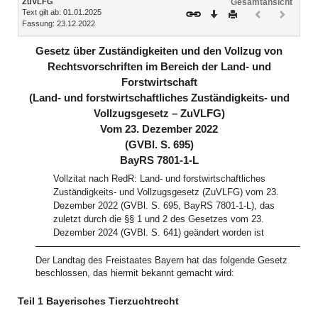
ZuVLFG
Gesamtansicht
Text gilt ab: 01.01.2025
Download
Drucken
Vorheriges
Nächste
Fassung: 23.12.2022
Dokument
Dokume
(inaktiv)
(inaktiv)
Gesetz über Zuständigkeiten und den Vollzug von
Rechtsvorschriften im Bereich der Land- und
Forstwirtschaft
(Land- und forstwirtschaftliches Zuständigkeits- und
Vollzugsgesetz – ZuVLFG)
Vom 23. Dezember 2022
(GVBl. S. 695)
BayRS 7801-1-L
Vollzitat nach RedR: Land- und forstwirtschaftliches
Zuständigkeits- und Vollzugsgesetz (ZuVLFG) vom 23.
Dezember 2022 (GVBl. S. 695, BayRS 7801-1-L), das
zuletzt durch die §§ 1 und 2 des Gesetzes vom 23.
Dezember 2024 (GVBl. S. 641) geändert worden ist
Der Landtag des Freistaates Bayern hat das folgende Gesetz
beschlossen, das hiermit bekannt gemacht wird:
Teil 1 Bayerisches Tierzuchtrecht