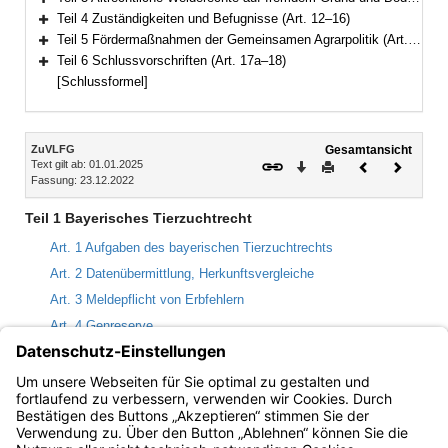
Bereich erweitern
Teil 4 Zuständigkeiten und Befugnisse (Art. 12–16)
Bereich erweitern
Teil 5 Fördermaßnahmen der Gemeinsamen Agrarpolitik (Art. 17)
Bereich erweitern
Teil 6 Schlussvorschriften (Art. 17a–18)
Bereich erweitern
[Schlussformel]
Inhalt
ZuVLFG
Gesamtansicht
Text gilt ab: 01.01.2025
Download
Drucken
Vorheriges
Nächste
Fassung: 23.12.2022
Dokument
Dokume
Teil 1 Bayerisches Tierzuchtrecht
Art. 1 Aufgaben des bayerischen Tierzuchtrechts
Art. 2 Datenübermittlung, Herkunftsvergleiche
Art. 3 Meldepflicht von Erbfehlern
Art. 4 Genreserve
Art. 5 Bienen
Art. 6 Ermächtigung zum Erlass von Rechtsverordnungen
Art. 7 Ordnungswidrigkeit