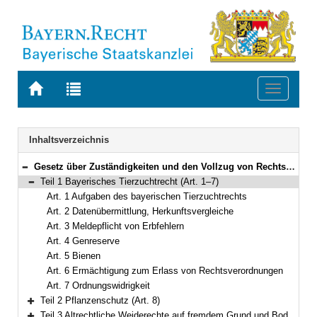
Zur
Zur
Toggle
Startseite
Trefferliste
navigati
von
der
BAYERN.RECHT
letzten
Navigation
Inhaltsverzeichnis
Suche
Gesetz über Zuständigkeiten und den Vollzug von Rechtsvorschriften im Bereich der Land- und Forstwirtschaft (Land- und forstwirtschaftliches Zuständigkeits- und Vollzugsgesetz – ZuVLFG) Vom 23. Dezember 2022 (GVBl. S. 695) BayRS 7801-1-L (Art. 1–18)
Bereich reduzieren
Teil 1 Bayerisches Tierzuchtrecht (Art. 1–7)
Bereich reduzieren
Art. 1 Aufgaben des bayerischen Tierzuchtrechts
Art. 2 Datenübermittlung, Herkunftsvergleiche
Art. 3 Meldepflicht von Erbfehlern
Art. 4 Genreserve
Art. 5 Bienen
Art. 6 Ermächtigung zum Erlass von Rechtsverordnungen
Art. 7 Ordnungswidrigkeit
Teil 2 Pflanzenschutz (Art. 8)
Bereich erweitern
Teil 3 Altrechtliche Weiderechte auf fremdem Grund und Boden (Art. 9–11)