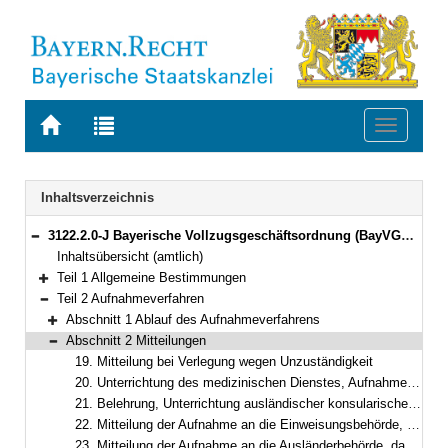
Zur
Zur
Toggle
Startseite
Trefferliste
navigati
von
der
BAYERN.RECHT
letzten
Navigation
Inhaltsverzeichnis
Suche
3122.2.0-J Bayerische Vollzugsgeschäftsordnung (BayVGO) Bekanntmachung des Bayerischen Staatsministeriums der Justiz vom 29. November 2019, Az. F3 - 1464 - VII a - 9807/2016 (BayMBl. Nr. 537)
Bereich reduzieren
Inhaltsübersicht (amtlich)
Teil 1 Allgemeine Bestimmungen
Bereich erweitern
Teil 2 Aufnahmeverfahren
Bereich reduzieren
Abschnitt 1 Ablauf des Aufnahmeverfahrens
Bereich erweitern
Abschnitt 2 Mitteilungen
Bereich reduzieren
19. Mitteilung bei Verlegung wegen Unzuständigkeit
20. Unterrichtung des medizinischen Dienstes, Aufnahmeuntersuchung
21. Belehrung, Unterrichtung ausländischer konsularischer Vertretungen
22. Mitteilung der Aufnahme an die Einweisungsbehörde, die neue Vollstreckungsleitung und an die Strafvollstreckungskammer
23. Mitteilung der Aufnahme an die Ausländerbehörde, das Jugendamt, die Personensorgeberechtigten, die Betreuer, die Bewährungshilfe und die Führungsaufsichtsstelle