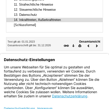
11. Strafrechtliche Hinweise
12. Steuerrechtliche Hinweise
13. Datenschutz
14. Inkrafttreten, Außerkrafttreten
[Schlussformel]
Inhalt
Gesamtansicht
Text gilt ab: 01.01.2023
Download
Drucken
Vorheriges
Nächste
Gesamtvorschrift gilt bis: 31.12.2026
Dokument
Dokume
14.
Inkrafttreten, Außerkrafttreten
Diese Bekanntmachung tritt mit Wirkung vom 1. Januar
2023 in Kraft und mit Ablauf des 31. Dezember 2026 außer
Kraft.
Bayern.de
BayernPortal
Datenschutz
Impressum