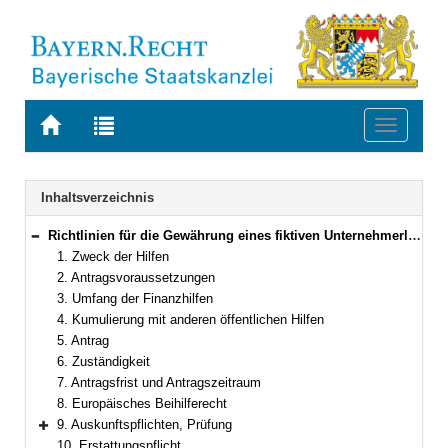
Zur
Zur
Toggle
Startseite
Trefferliste
navigati
von
der
BAYERN.RECHT
letzten
Navigation
Inhaltsverzeichnis
Suche
Richtlinien für die Gewährung eines fiktiven Unternehmerlohns zur Sicherung des Lebensunterhalts der von der Corona-Virus-Pandemie (SARS-CoV-2) betroffenen soloselbstständigen Künstlerinnen und Künstler sowie Angehörigen kulturnaher Berufe
Bereich reduzieren
1. Zweck der Hilfen
2. Antragsvoraussetzungen
3. Umfang der Finanzhilfen
4. Kumulierung mit anderen öffentlichen Hilfen
5. Antrag
6. Zuständigkeit
7. Antragsfrist und Antragszeitraum
8. Europäisches Beihilferecht
9. Auskunftspflichten, Prüfung
Bereich erweitern
10. Erstattungspflicht