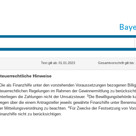
Text gilt ab: 01.01.2023
Gesamtvorschrift gilt bis
teuerrechtliche Hinweise
Die als Finanzhilfe unter den vorstehenden Voraussetzungen bezogenen Billig
teuerrechtlichen Regelungen im Rahmen der Gewinnermittlung zu berücksich
3
nterliegen die Zahlungen nicht der Umsatzsteuer.
Die Bewilligungsbehörde k
egen über die einem Antragsteller jeweils gewährte Finanzhilfe unter Benennu
4
er Mitteilungsverordnung zu beachten.
Für Zwecke der Festsetzung von Vora
inanzhilfe nicht zu berücksichtigen.