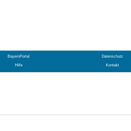
BayernPortal
Datenschutz
Hilfe
Kontakt