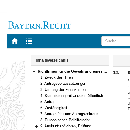
Zur
Zur
Startseite
Trefferliste
von
der
Navigation
BAYERN.RECHT
letzten
Inhalt
Inhaltsverzeichnis
Suche
Richtlinien für die Gewährung eines fiktiven Unternehmerlohns zur Sicherung des Lebensunterhalts der von der Corona-Virus-Pandemie (SARS-CoV-2) betroffenen soloselbstständigen Künstlerinnen und Künstler sowie Angehörigen kulturnaher Berufe
12.
S
Bereich reduzieren
1. Zweck der Hilfen
1
2. Antragsvoraussetzungen
s
3. Umfang der Finanzhilfen
u
4. Kumulierung mit anderen öffentlichen Hilfen
w
5. Antrag
d
6. Zuständigkeit
F
7. Antragsfrist und Antragszeitraum
8. Europäisches Beihilferecht
9. Auskunftspflichten, Prüfung
Bereich erweitern