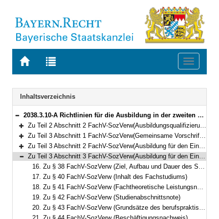
Zur
Zur
Toggle
Startseite
Trefferliste
navigati
von
der
BAYERN.RECHT
letzten
Navigation
Inhaltsverzeichnis
Suche
2038.3.10-A Richtlinien für die Ausbildung in der zweiten und dritten Qualifikationsebene der Fachlaufbahn Verwaltung und Finanzen, Fachlicher Schwerpunkt Sozialverwaltung (ARSozVerw) Bekanntmachung des Bayerischen Staatsministeriums für Familie, Arbeit und Soziales vom 25. September 2024, Az. A5/0601-1/11 (BayMBl. Nr. 494 )
Bereich reduzieren
Zu Teil 2 Abschnitt 2 FachV-SozVerw(Ausbildungsqualifizierung für die Ämter ab der dritten Qualifikationsebene)
Bereich erweitern
Zu Teil 3 Abschnitt 1 FachV-SozVerw(Gemeinsame Vorschriften)
Bereich erweitern
Zu Teil 3 Abschnitt 2 FachV-SozVerw(Ausbildung für den Einstieg in der zweiten Qualifikationsebene)
Bereich erweitern
Zu Teil 3 Abschnitt 3 FachV-SozVerw(Ausbildung für den Einstieg in der dritten Qualifikationsebene)
Bereich reduzieren
16. Zu § 38 FachV-SozVerw (Ziel, Aufbau und Dauer des Studiums)
17. Zu § 40 FachV-SozVerw (Inhalt des Fachstudiums)
18. Zu § 41 FachV-SozVerw (Fachtheoretische Leistungsnachweise)
19. Zu § 42 FachV-SozVerw (Studienabschnittsnote)
20. Zu § 43 FachV-SozVerw (Grundsätze des berufspraktischen Studiums)
21. Zu § 44 FachV-SozVerw (Beschäftigungsnachweis)