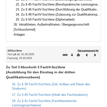
22. Zu § 45 FachV-SozVerw (Berufspraktische Leistungsnachweise)
23. Zu § 46 FachV-SozVerw (Durchführung der Qualifikationsprüfung)
24. Zu § 48 FachV-SozVerw (Zulassung zur Qualifikationsprüfung)
25. Zu § 54 FachV-SozVerw (Diplomarbeit)
26. Inkrafttreten, Außerkrafttreten, Übergangsvorschrift
[Schlussformel]
Anlagen
Inhalt
ARSozVerw
Gesamtansicht
Text gilt ab: 01.09.2025
Download
Drucken
Vorheriges
Nächste
Fassung: 25.09.2024
Dokument
Dokume
Zu Teil 3 Abschnitt 3 FachV-SozVerw
(Ausbildung für den Einstieg in der dritten
Qualifikationsebene)
16. Zu § 38 FachV-SozVerw (Ziel, Aufbau und Dauer des
Studiums)
17. Zu § 40 FachV-SozVerw (Inhalt des Fachstudiums)
18. Zu § 41 FachV-SozVerw (Fachtheoretische
Leistungsnachweise)