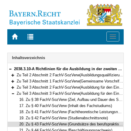
Zur
Zur
Toggle
Startseite
Trefferliste
navigati
von
der
BAYERN.RECHT
letzten
Navigation
Inhaltsverzeichnis
Suche
2038.3.10-A Richtlinien für die Ausbildung in der zweiten und dritten Qualifikationsebene der Fachlaufbahn Verwaltung und Finanzen, Fachlicher Schwerpunkt Sozialverwaltung (ARSozVerw) Bekanntmachung des Bayerischen Staatsministeriums für Familie, Arbeit und Soziales vom 25. September 2024, Az. A5/0601-1/11 (BayMBl. Nr. 494 )
Bereich reduzieren
Zu Teil 2 Abschnitt 2 FachV-SozVerw(Ausbildungsqualifizierung für die Ämter ab der dritten Qualifikationsebene)
Bereich erweitern
Zu Teil 3 Abschnitt 1 FachV-SozVerw(Gemeinsame Vorschriften)
Bereich erweitern
Zu Teil 3 Abschnitt 2 FachV-SozVerw(Ausbildung für den Einstieg in der zweiten Qualifikationsebene)
Bereich erweitern
Zu Teil 3 Abschnitt 3 FachV-SozVerw(Ausbildung für den Einstieg in der dritten Qualifikationsebene)
Bereich reduzieren
16. Zu § 38 FachV-SozVerw (Ziel, Aufbau und Dauer des Studiums)
17. Zu § 40 FachV-SozVerw (Inhalt des Fachstudiums)
18. Zu § 41 FachV-SozVerw (Fachtheoretische Leistungsnachweise)
19. Zu § 42 FachV-SozVerw (Studienabschnittsnote)
20. Zu § 43 FachV-SozVerw (Grundsätze des berufspraktischen Studiums)
21. Zu § 44 FachV-SozVerw (Beschäftigungsnachweis)