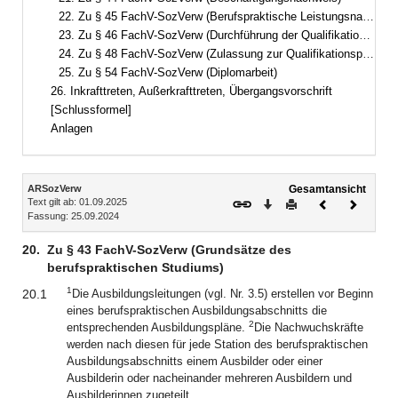
22. Zu § 45 FachV-SozVerw (Berufspraktische Leistungsnachweise)
23. Zu § 46 FachV-SozVerw (Durchführung der Qualifikationsprüfung)
24. Zu § 48 FachV-SozVerw (Zulassung zur Qualifikationsprüfung)
25. Zu § 54 FachV-SozVerw (Diplomarbeit)
26. Inkrafttreten, Außerkrafttreten, Übergangsvorschrift
[Schlussformel]
Anlagen
Inhalt
ARSozVerw
Gesamtansicht
Text gilt ab: 01.09.2025
Download
Drucken
Vorheriges
Nächste
Fassung: 25.09.2024
Dokument
Dokume
20.
Zu § 43 FachV-SozVerw (Grundsätze des
berufspraktischen Studiums)
1
20.1
Die Ausbildungsleitungen (vgl. Nr. 3.5) erstellen vor Beginn
eines berufspraktischen Ausbildungsabschnitts die
2
entsprechenden Ausbildungspläne.
Die Nachwuchskräfte
werden nach diesen für jede Station des berufspraktischen
Ausbildungsabschnitts einem Ausbilder oder einer
Ausbilderin oder nacheinander mehreren Ausbildern und
Ausbilderinnen zugeteilt.