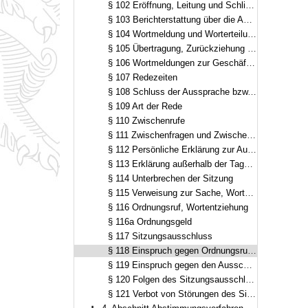
§ 102 Eröffnung, Leitung und Schließung der Sitzung
§ 103 Berichterstattung über die Ausschussberatungen
§ 104 Wortmeldung und Worterteilung
§ 105 Übertragung, Zurückziehung und Verfall der Wortmeldung
§ 106 Wortmeldungen zur Geschäftsordnung
§ 107 Redezeiten
§ 108 Schluss der Aussprache bzw. der Redeliste und Verkürzung der Redezeit
§ 109 Art der Rede
§ 110 Zwischenrufe
§ 111 Zwischenfragen und Zwischenbemerkungen
§ 112 Persönliche Erklärung zur Aussprache
§ 113 Erklärung außerhalb der Tagesordnung
§ 114 Unterbrechen der Sitzung
§ 115 Verweisung zur Sache, Wortentziehung
§ 116 Ordnungsruf, Wortentziehung
§ 116a Ordnungsgeld
§ 117 Sitzungsausschluss
§ 118 Einspruch gegen Ordnungsruf, Wortentziehung und Ordnungsgeld
§ 119 Einspruch gegen den Ausschluss vom weiteren Verlauf der Sitzung
§ 120 Folgen des Sitzungsausschlusses
§ 121 Verbot von Störungen des Sitzungsverlaufs durch Besucherinnen und Besucher