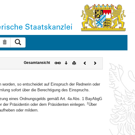
Suche ausführen
Suche zurücksetzen
Download
Drucken
Vorheriges
Nächstes
Gesamtansicht
Dokument
Dokument
n worden, so entscheidet auf Einspruch der Rednerin oder
mlung sofort über die Berechtigung des Einspruchs.
etzung eines Ordnungsgelds gemäß Art. 4a Abs. 1 BayAbgG
2
er der Präsidentin oder dem Präsidenten einlegen.
Über
ufheben oder mildern.