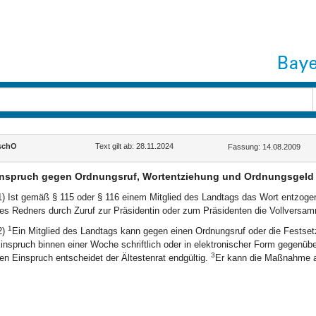
schO
Text gilt ab: 28.11.2024
Fassung: 14.08.2009
nspruch gegen Ordnungsruf, Wortentziehung und Ordnungsgeld
1) Ist gemäß § 115 oder § 116 einem Mitglied des Landtags das Wort entzoge
es Redners durch Zuruf zur Präsidentin oder zum Präsidenten die Vollversam
1
2)
Ein Mitglied des Landtags kann gegen einen Ordnungsruf oder die Fests
inspruch binnen einer Woche schriftlich oder in elektronischer Form gegenüb
3
en Einspruch entscheidet der Ältestenrat endgültig.
Er kann die Maßnahme a