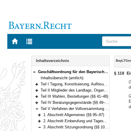
Zur
Zur
Startseite
Trefferliste
von
der
Navigation
BAYERN.RECHT
letzten
Inhalt
Inhaltsverzeichnis
BayLTGe
Suche
Geschäftsordnung für den Bayerischen Landtag (BayLTGeschO) in der Fassung der Bekanntmachung vom 14. August 2009 (GVBl. S. 420) BayRS 1100-3-I (§§ 1–195)
§ 118
Ei
Bereich reduzieren
Inhaltsübersicht (amtlich)
(
Teil I Tagung, Konstituierung, Auflösung und Abberufung (§§ 1–3)
d
Bereich erweitern
Teil II Mitglieder des Landtags, Organe und Gremien (§§ 4–40)
Bereich erweitern
(
Teil III Wahlen, Bestellungen (§§ 41–48)
Bereich erweitern
E
Teil IV Beratungsgegenstände (§§ 49–94)
Bereich erweitern
d
Teil V Verfahren der Vollversammlung (§§ 95–135)
Bereich reduzieren
1. Abschnitt Allgemeines (§§ 95–97)
Bereich erweitern
2. Abschnitt Einberufung und Tagesordnung (§§ 98–101)
Bereich erweitern
3. Abschnitt Sitzungsordnung (§§ 102–121)
Bereich reduzieren