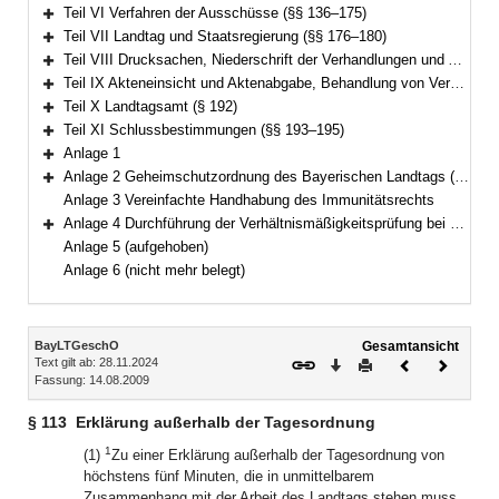
Bereich erweitern
Teil VI Verfahren der Ausschüsse (§§ 136–175)
Bereich erweitern
Teil VII Landtag und Staatsregierung (§§ 176–180)
Bereich erweitern
Teil VIII Drucksachen, Niederschrift der Verhandlungen und Ausfertigung der Beschlüsse (§§ 181–187)
Bereich erweitern
Teil IX Akteneinsicht und Aktenabgabe, Behandlung von Verschlusssachen (§§ 188–191)
Bereich erweitern
Teil X Landtagsamt (§ 192)
Bereich erweitern
Teil XI Schlussbestimmungen (§§ 193–195)
Bereich erweitern
Anlage 1
Bereich erweitern
Anlage 2 Geheimschutzordnung des Bayerischen Landtags (GeheimSchO)
Bereich erweitern
Anlage 3 Vereinfachte Handhabung des Immunitätsrechts
Anlage 4 Durchführung der Verhältnismäßigkeitsprüfung bei berufsreglementierenden Regelungen im Anwendungsbereich der Richtlinie 2005/36/EG
Bereich erweitern
Anlage 5 (aufgehoben)
Anlage 6 (nicht mehr belegt)
Inhalt
BayLTGeschO
Gesamtansicht
Text gilt ab: 28.11.2024
Download
Drucken
Vorheriges
Nächste
Fassung: 14.08.2009
Dokument
Dokume
§ 113
Erklärung außerhalb der Tagesordnung
1
(1)
Zu einer Erklärung außerhalb der Tagesordnung von
höchstens fünf Minuten, die in unmittelbarem
Zusammenhang mit der Arbeit des Landtags stehen muss,