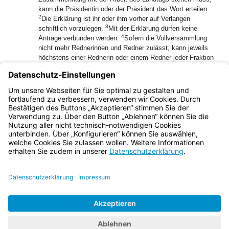
kann die Präsidentin oder der Präsident das Wort erteilen.
2
Die Erklärung ist ihr oder ihm vorher auf Verlangen
3
schriftlich vorzulegen.
Mit der Erklärung dürfen keine
4
Anträge verbunden werden.
Sofern die Vollversammlung
nicht mehr Rednerinnen und Redner zulässt, kann jeweils
höchstens einer Rednerin oder einem Redner jeder Fraktion
hierzu das Wort bis zu fünf Minuten erteilt werden.
(2) Weigert sich die Präsidentin oder der Präsident, die
Erklärung verlesen zu lassen, so entscheidet auf Antrag der
Ältestenrat endgültig.
Bayern.de
BayernPortal
Datenschutz
Impressum
Barrierefreiheit
Hilfe
Kontakt