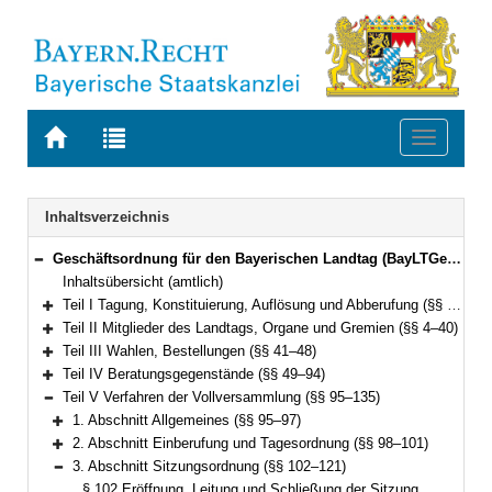
Zur
Zur
Toggle
Startseite
Trefferliste
navigati
von
der
BAYERN.RECHT
letzten
Navigation
Inhaltsverzeichnis
Suche
Geschäftsordnung für den Bayerischen Landtag (BayLTGeschO) in der Fassung der Bekanntmachung vom 14. August 2009 (GVBl. S. 420) BayRS 1100-3-I (§§ 1–195)
Bereich reduzieren
Inhaltsübersicht (amtlich)
Teil I Tagung, Konstituierung, Auflösung und Abberufung (§§ 1–3)
Bereich erweitern
Teil II Mitglieder des Landtags, Organe und Gremien (§§ 4–40)
Bereich erweitern
Teil III Wahlen, Bestellungen (§§ 41–48)
Bereich erweitern
Teil IV Beratungsgegenstände (§§ 49–94)
Bereich erweitern
Teil V Verfahren der Vollversammlung (§§ 95–135)
Bereich reduzieren
1. Abschnitt Allgemeines (§§ 95–97)
Bereich erweitern
2. Abschnitt Einberufung und Tagesordnung (§§ 98–101)
Bereich erweitern
3. Abschnitt Sitzungsordnung (§§ 102–121)
Bereich reduzieren
§ 102 Eröffnung, Leitung und Schließung der Sitzung