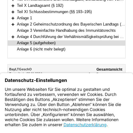
Bereich erweitern
Teil X Landtagsamt (§ 192)
Bereich erweitern
Teil XI Schlussbestimmungen (§§ 193–195)
Bereich erweitern
Anlage 1
Bereich erweitern
Anlage 2 Geheimschutzordnung des Bayerischen Landtags (GeheimSchO)
Bereich erweitern
Anlage 3 Vereinfachte Handhabung des Immunitätsrechts
Anlage 4 Durchführung der Verhältnismäßigkeitsprüfung bei berufsreglementierenden Regelungen im Anwendungsbereich der Richtlinie 2005/36/EG
Bereich erweitern
Anlage 5 (aufgehoben)
Anlage 6 (nicht mehr belegt)
Inhalt
BayLTGeschO
Gesamtansicht
Text gilt ab: 28.11.2024
Download
Drucken
Vorheriges
Nächste
Fassung: 14.08.2009
Dokument
Dokume
Anlage 5
(aufgehoben)
Bayern.de
BayernPortal
Datenschutz