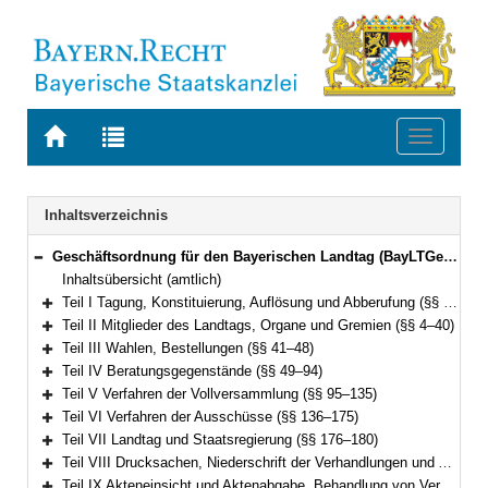
Zur
Zur
Toggle
Startseite
Trefferliste
navigati
von
der
BAYERN.RECHT
letzten
Navigation
Inhaltsverzeichnis
Suche
Geschäftsordnung für den Bayerischen Landtag (BayLTGeschO) in der Fassung der Bekanntmachung vom 14. August 2009 (GVBl. S. 420) BayRS 1100-3-I (§§ 1–195)
Bereich reduzieren
Inhaltsübersicht (amtlich)
Teil I Tagung, Konstituierung, Auflösung und Abberufung (§§ 1–3)
Bereich erweitern
Teil II Mitglieder des Landtags, Organe und Gremien (§§ 4–40)
Bereich erweitern
Teil III Wahlen, Bestellungen (§§ 41–48)
Bereich erweitern
Teil IV Beratungsgegenstände (§§ 49–94)
Bereich erweitern
Teil V Verfahren der Vollversammlung (§§ 95–135)
Bereich erweitern
Teil VI Verfahren der Ausschüsse (§§ 136–175)
Bereich erweitern
Teil VII Landtag und Staatsregierung (§§ 176–180)
Bereich erweitern
Teil VIII Drucksachen, Niederschrift der Verhandlungen und Ausfertigung der Beschlüsse (§§ 181–187)
Bereich erweitern
Teil IX Akteneinsicht und Aktenabgabe, Behandlung von Verschlusssachen (§§ 188–191)