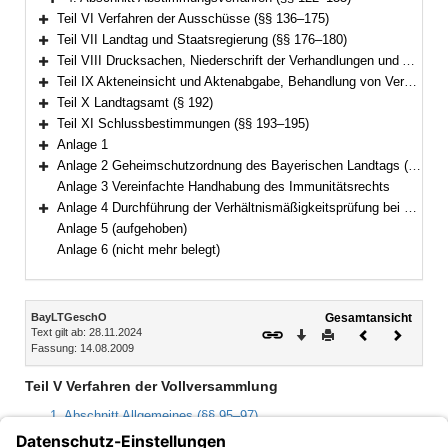
Bereich erweitern
Teil VI Verfahren der Ausschüsse (§§ 136–175)
Bereich erweitern
Teil VII Landtag und Staatsregierung (§§ 176–180)
Bereich erweitern
Teil VIII Drucksachen, Niederschrift der Verhandlungen und Ausfertigung der Beschlüsse (§§ 181–187)
Bereich erweitern
Teil IX Akteneinsicht und Aktenabgabe, Behandlung von Verschlusssachen (§§ 188–191)
Bereich erweitern
Teil X Landtagsamt (§ 192)
Bereich erweitern
Teil XI Schlussbestimmungen (§§ 193–195)
Bereich erweitern
Anlage 1
Bereich erweitern
Anlage 2 Geheimschutzordnung des Bayerischen Landtags (GeheimSchO)
Bereich erweitern
Anlage 3 Vereinfachte Handhabung des Immunitätsrechts
Anlage 4 Durchführung der Verhältnismäßigkeitsprüfung bei berufsreglementierenden Regelungen im Anwendungsbereich der Richtlinie 2005/36/EG
Bereich erweitern
Anlage 5 (aufgehoben)
Anlage 6 (nicht mehr belegt)
Inhalt
BayLTGeschO
Gesamtansicht
Text gilt ab: 28.11.2024
Download
Drucken
Vorheriges
Nächste
Fassung: 14.08.2009
Dokument
Dokume
Teil V Verfahren der Vollversammlung
1. Abschnitt Allgemeines (§§ 95–97)
2. Abschnitt Einberufung und Tagesordnung (§§ 98–101)