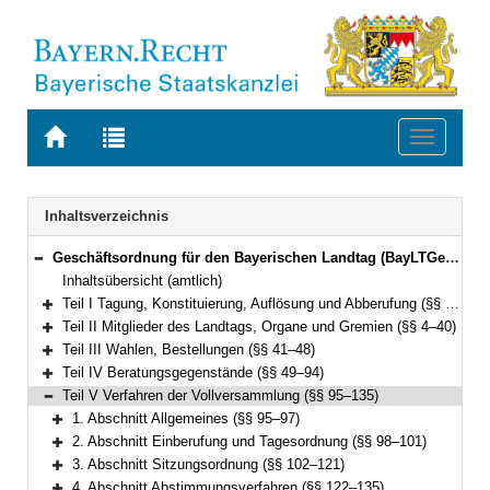
Zur
Zur
Toggle
Startseite
Trefferliste
navigati
von
der
BAYERN.RECHT
letzten
Navigation
Inhaltsverzeichnis
Suche
Geschäftsordnung für den Bayerischen Landtag (BayLTGeschO) in der Fassung der Bekanntmachung vom 14. August 2009 (GVBl. S. 420) BayRS 1100-3-I (§§ 1–195)
Bereich reduzieren
Inhaltsübersicht (amtlich)
Teil I Tagung, Konstituierung, Auflösung und Abberufung (§§ 1–3)
Bereich erweitern
Teil II Mitglieder des Landtags, Organe und Gremien (§§ 4–40)
Bereich erweitern
Teil III Wahlen, Bestellungen (§§ 41–48)
Bereich erweitern
Teil IV Beratungsgegenstände (§§ 49–94)
Bereich erweitern
Teil V Verfahren der Vollversammlung (§§ 95–135)
Bereich reduzieren
1. Abschnitt Allgemeines (§§ 95–97)
Bereich erweitern
2. Abschnitt Einberufung und Tagesordnung (§§ 98–101)
Bereich erweitern
3. Abschnitt Sitzungsordnung (§§ 102–121)
Bereich erweitern
4. Abschnitt Abstimmungsverfahren (§§ 122–135)