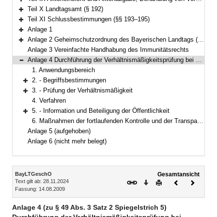
Bereich erweitern
Teil X Landtagsamt (§ 192)
Bereich erweitern
Teil XI Schlussbestimmungen (§§ 193–195)
Bereich erweitern
Anlage 1
Bereich erweitern
Anlage 2 Geheimschutzordnung des Bayerischen Landtags (GeheimSchO)
Bereich erweitern
Anlage 3 Vereinfachte Handhabung des Immunitätsrechts
Anlage 4 Durchführung der Verhältnismäßigkeitsprüfung bei berufsreglementierenden Regelungen im Anwendungsbereich der Richtlinie 2005/36/EG
Bereich reduzieren
1. Anwendungsbereich
2. - Begriffsbestimmungen
Bereich erweitern
3. - Prüfung der Verhältnismäßigkeit
Bereich erweitern
4. Verfahren
5. - Information und Beteiligung der Öffentlichkeit
Bereich erweitern
6. Maßnahmen der fortlaufenden Kontrolle und der Transparenz
Anlage 5 (aufgehoben)
Anlage 6 (nicht mehr belegt)
Inhalt
BayLTGeschO
Gesamtansicht
Text gilt ab: 28.11.2024
Download
Drucken
Vorheriges
Nächste
Fassung: 14.08.2009
Dokument
Dokume
Anlage 4 (zu § 49 Abs. 3 Satz 2 Spiegelstrich 5)