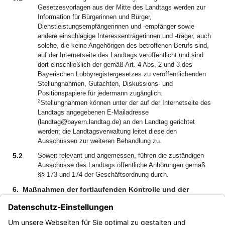
Gesetzesvorlagen aus der Mitte des Landtags werden zur
Information für Bürgerinnen und Bürger,
Dienstleistungsempfängerinnen und -empfänger sowie
andere einschlägige Interessenträgerinnen und -träger, auch
solche, die keine Angehörigen des betroffenen Berufs sind,
auf der Internetseite des Landtags veröffentlicht und sind
dort einschließlich der gemäß Art. 4 Abs. 2 und 3 des
Bayerischen Lobbyregistergesetzes zu veröffentlichenden
Stellungnahmen, Gutachten, Diskussions- und
Positionspapiere für jedermann zugänglich.
2
Stellungnahmen können unter der auf der Internetseite des
Landtags angegebenen E-Mailadresse
(landtag@bayern.landtag.de) an den Landtag gerichtet
werden; die Landtagsverwaltung leitet diese den
Ausschüssen zur weiteren Behandlung zu.
5.2
Soweit relevant und angemessen, führen die zuständigen
Ausschüsse des Landtags öffentliche Anhörungen gemäß
§§ 173 und 174 der Geschäftsordnung durch.
6.
Maßnahmen der fortlaufenden Kontrolle und der
Transparenz
Diesbezüglich wird auf die entsprechenden Regelungen in
der Verhältnismäßigkeitsprüfungsbekanntmachung