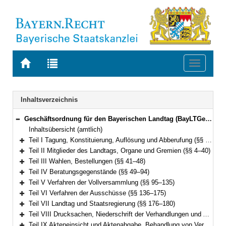
Zur
Zur
Toggle
Startseite
Trefferliste
navigati
von
der
BAYERN.RECHT
letzten
Navigation
Inhaltsverzeichnis
Suche
Geschäftsordnung für den Bayerischen Landtag (BayLTGeschO) in der Fassung der Bekanntmachung vom 14. August 2009 (GVBl. S. 420) BayRS 1100-3-I (§§ 1–195)
Bereich reduzieren
Inhaltsübersicht (amtlich)
Teil I Tagung, Konstituierung, Auflösung und Abberufung (§§ 1–3)
Bereich erweitern
Teil II Mitglieder des Landtags, Organe und Gremien (§§ 4–40)
Bereich erweitern
Teil III Wahlen, Bestellungen (§§ 41–48)
Bereich erweitern
Teil IV Beratungsgegenstände (§§ 49–94)
Bereich erweitern
Teil V Verfahren der Vollversammlung (§§ 95–135)
Bereich erweitern
Teil VI Verfahren der Ausschüsse (§§ 136–175)
Bereich erweitern
Teil VII Landtag und Staatsregierung (§§ 176–180)
Bereich erweitern
Teil VIII Drucksachen, Niederschrift der Verhandlungen und Ausfertigung der Beschlüsse (§§ 181–187)
Bereich erweitern
Teil IX Akteneinsicht und Aktenabgabe, Behandlung von Verschlusssachen (§§ 188–191)