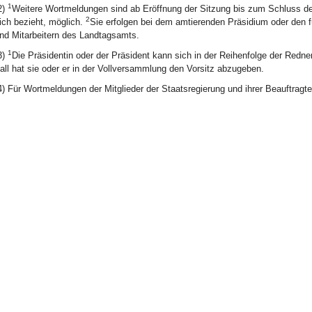
1
2)
Weitere Wortmeldungen sind ab Eröffnung der Sitzung bis zum Schluss d
2
ich bezieht, möglich.
Sie erfolgen bei dem amtierenden Präsidium oder den f
nd Mitarbeitern des Landtagsamts.
1
3)
Die Präsidentin oder der Präsident kann sich in der Reihenfolge der Redne
all hat sie oder er in der Vollversammlung den Vorsitz abzugeben.
4) Für Wortmeldungen der Mitglieder der Staatsregierung und ihrer Beauftragten