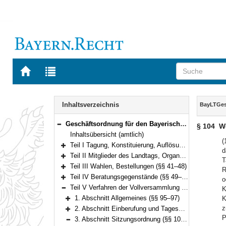
Zur
Zur
Startseite
Trefferliste
von
der
Navigation
BAYERN.RECHT
letzten
Inhalt
Inhaltsverzeichnis
BayLTGe
Suche
Geschäftsordnung für den Bayerischen Landtag (BayLTGeschO) in der Fassung der Bekanntmachung vom 14. August 2009 (GVBl. S. 420) BayRS 1100-3-I (§§ 1–195)
§ 104
W
Bereich reduzieren
Inhaltsübersicht (amtlich)
(
Teil I Tagung, Konstituierung, Auflösung und Abberufung (§§ 1–3)
d
Bereich erweitern
Teil II Mitglieder des Landtags, Organe und Gremien (§§ 4–40)
T
Bereich erweitern
Teil III Wahlen, Bestellungen (§§ 41–48)
R
Bereich erweitern
Teil IV Beratungsgegenstände (§§ 49–94)
o
Bereich erweitern
Teil V Verfahren der Vollversammlung (§§ 95–135)
K
Bereich reduzieren
1. Abschnitt Allgemeines (§§ 95–97)
K
Bereich erweitern
z
2. Abschnitt Einberufung und Tagesordnung (§§ 98–101)
Bereich erweitern
P
3. Abschnitt Sitzungsordnung (§§ 102–121)
Bereich reduzieren