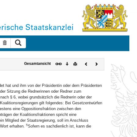
Suche ausführen
Suche zurücksetzen
Download
Drucken
Vorheriges
Nächstes
Gesamtansicht
Dokument
Dokument
det hat und ihm von der Präsidentin oder dem Präsidenten
der Sitzung die Rednerinnen oder Redner zum
nach § 6, wobei grundsätzlich die Rednerin oder der
Koalitionsregierungen gilt folgendes: Bei Gesetzentwürfen
destens eine Oppositionsfraktion zwischen den
ägen der Koalitionsfraktionen spricht eine
in Mitglied der Staatsregierung, soll im Anschluss
5
 Wort erhalten.
Sofern es sachdienlich ist, kann die