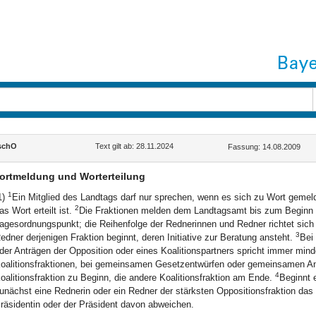
schO
Text gilt ab: 28.11.2024
Fassung: 14.08.2009
ortmeldung und Worterteilung
1
1)
Ein Mitglied des Landtags darf nur sprechen, wenn es sich zu Wort gemel
2
as Wort erteilt ist.
Die Fraktionen melden dem Landtagsamt bis zum Beginn 
agesordnungspunkt; die Reihenfolge der Rednerinnen und Redner richtet sich 
3
edner derjenigen Fraktion beginnt, deren Initiative zur Beratung ansteht.
Bei 
der Anträgen der Opposition oder eines Koalitionspartners spricht immer min
oalitionsfraktionen, bei gemeinsamen Gesetzentwürfen oder gemeinsamen Antr
4
oalitionsfraktion zu Beginn, die andere Koalitionsfraktion am Ende.
Beginnt e
unächst eine Rednerin oder ein Redner der stärksten Oppositionsfraktion das
räsidentin oder der Präsident davon abweichen.