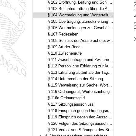
§ 102 Eröffnung, Leitung und Schließung der Sitzung
(
§ 103 Berichterstattung über die Ausschussberatungen
s
§ 104 Wortmeldung und Worterteilung
u
§ 105 Übertragung, Zurückziehung und Verfall der Wortmeldung
(
§ 106 Wortmeldungen zur Geschäftsordnung
F
§ 107 Redezeiten
(
§ 108 Schluss der Aussprache bzw. der Redeliste und Verkürzung der Redezeit
§ 109 Art der Rede
§ 110 Zwischenrufe
§ 111 Zwischenfragen und Zwischenbemerkungen
§ 112 Persönliche Erklärung zur Aussprache
§ 113 Erklärung außerhalb der Tagesordnung
§ 114 Unterbrechen der Sitzung
§ 115 Verweisung zur Sache, Wortentziehung
§ 116 Ordnungsruf, Wortentziehung
§ 116a Ordnungsgeld
§ 117 Sitzungsausschluss
§ 118 Einspruch gegen Ordnungsruf, Wortentziehung und Ordnungsgeld
§ 119 Einspruch gegen den Ausschluss vom weiteren Verlauf der Sitzung
§ 120 Folgen des Sitzungsausschlusses
§ 121 Verbot von Störungen des Sitzungsverlaufs durch Besucherinnen und Besucher