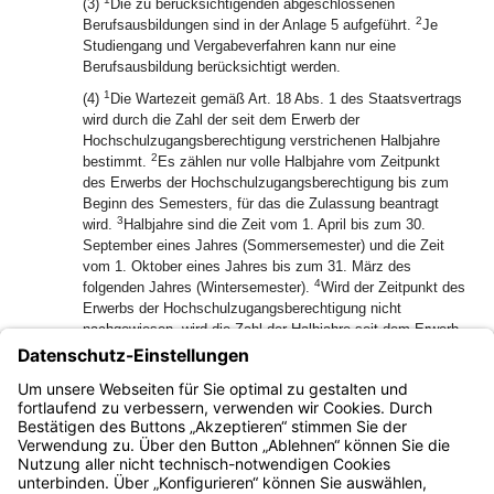
(3)
Die zu berücksichtigenden abgeschlossenen
2
Berufsausbildungen sind in der Anlage 5 aufgeführt.
Je
Studiengang und Vergabeverfahren kann nur eine
Berufsausbildung berücksichtigt werden.
1
(4)
Die Wartezeit gemäß Art. 18 Abs. 1 des Staatsvertrags
wird durch die Zahl der seit dem Erwerb der
Hochschulzugangsberechtigung verstrichenen Halbjahre
2
bestimmt.
Es zählen nur volle Halbjahre vom Zeitpunkt
des Erwerbs der Hochschulzugangsberechtigung bis zum
Beginn des Semesters, für das die Zulassung beantragt
3
wird.
Halbjahre sind die Zeit vom 1. April bis zum 30.
September eines Jahres (Sommersemester) und die Zeit
vom 1. Oktober eines Jahres bis zum 31. März des
4
folgenden Jahres (Wintersemester).
Wird der Zeitpunkt des
Erwerbs der Hochschulzugangsberechtigung nicht
nachgewiesen, wird die Zahl der Halbjahre seit dem Erwerb
der Hochschulzugangsberechtigung nicht berücksichtigt.
5
Der Nachteilsausgleich nach Art. 18 Abs. 1 Satz 1 Nr. 4
6
des Staatsvertrags wird nur auf Antrag gewährt.
§ 4 findet
Anwendung.
Bayern.de