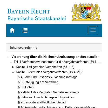
Zur
Zur
Toggle
Startseite
Trefferliste
navigati
von
der
BAYERN.RECHT
letzten
Navigation
Inhaltsverzeichnis
Suche
Verordnung über die Hochschulzulassung an den staatlichen Hochschulen in Bayern (Hochschulzulassungsverordnung – HZV) Vom 10. Februar 2020 (GVBl. S. 87) BayRS 2210-8-2-1-1-WK (§§ 1–59)
Bereich reduzieren
Teil 1 Verfahrensvorschriften für die Vergabeverfahren (§§ 1–35)
Bereich reduzieren
Kapitel 1 Allgemeine Vorschriften (§§ 1–3)
Bereich erweitern
Kapitel 2 Zentrales Vergabeverfahren (§§ 4–21)
Bereich reduzieren
§ 4 Form und Frist des Zulassungsantrags
§ 5 Beteiligung am Verfahren
§ 6 Quoten
§ 7 Ablauf des Zentralen Vergabeverfahrens
§ 8 Auswahl nach Härtegesichtspunkten
§ 9 Besonderer öffentlicher Bedarf
§ 10 Auswahl und Zulassung von Drittstaatsangehörigen