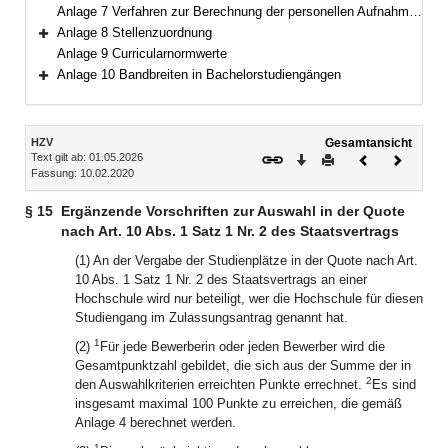
Anlage 7 Verfahren zur Berechnung der personellen Aufnahmekapazität
Anlage 8 Stellenzuordnung
Bereich erweitern
Anlage 9 Curricularnormwerte
Anlage 10 Bandbreiten in Bachelorstudiengängen
Bereich erweitern
Inhalt
HZV
Gesamtansicht
Text gilt ab: 01.05.2026
Download
Drucken
Vorheriges
Nächste
Fassung: 10.02.2020
Dokument
Dokume
§ 15
Ergänzende Vorschriften zur Auswahl in der Quote
nach Art. 10 Abs. 1 Satz 1 Nr. 2 des Staatsvertrags
(1) An der Vergabe der Studienplätze in der Quote nach Art.
10 Abs. 1 Satz 1 Nr. 2 des Staatsvertrags an einer
Hochschule wird nur beteiligt, wer die Hochschule für diesen
Studiengang im Zulassungsantrag genannt hat.
1
(2)
Für jede Bewerberin oder jeden Bewerber wird die
Gesamtpunktzahl gebildet, die sich aus der Summe der in
2
den Auswahlkriterien erreichten Punkte errechnet.
Es sind
insgesamt maximal 100 Punkte zu erreichen, die gemäß
Anlage 4 berechnet werden.
1