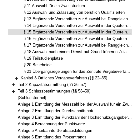
§ 11 Auswahl für ein Zweitstudium
§ 12 Auswahl und Zulassung von beruflich Qualifizierten
§ 13 Ergänzende Vorschriften zur Auswahl bei Ranggleichheit in den Vorabquoten
§ 14 Ergänzende Vorschriften zur Auswahl in der Quote nach Art. 10 Abs. 1 Satz 1 Nr. 1 des Staatsvertrags
§ 15 Ergänzende Vorschriften zur Auswahl in der Quote nach Art. 10 Abs. 1 Satz 1 Nr. 2 des Staatsvertrags
§ 16 Ergänzende Vorschriften zur Auswahl in der Quote nach Art. 10 Abs. 1 Satz 1 Nr. 3 des Staatsvertrags
§ 17 Ergänzende Vorschriften zur Auswahl bei Ranggleichheit in den Hauptquoten
§ 18 Auswahl nach einem Dienst auf Grund früheren Zulassungsanspruchs
§ 19 Teilstudienplätze
§ 20 Bescheide
§ 21 Übergangsregelungen für das Zentrale Vergabeverfahren
Kapitel 3 Örtliches Vergabeverfahren (§§ 22–35)
Bereich erweitern
Teil 2 Kapazitätsermittlung (§§ 36–57)
Bereich erweitern
Teil 3 Schlussbestimmungen (§§ 58–59)
Bereich erweitern
[Schlussformel]
Anlage 1 Ermittlung der Messzahl bei der Auswahl für ein Zweitstudium
Anlage 2 Ermittlung der Durchschnittsnote
Anlage 3 Ermittlung der Punktzahl der Hochschulzugangsberechtigung
Anlage 4 Berechnung der Punktwerte
Anlage 5 Anerkannte Berufsausbildungen
Anlage 6 Ermittlung des Prozentrangs