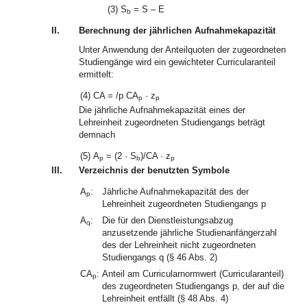
(3)
S
= S – E
b
II.
Berechnung der jährlichen Aufnahmekapazität
Unter Anwendung der Anteilquoten der zugeordneten
Studiengänge wird ein gewichteter Curricularanteil
ermittelt:
(4)
CA = /p CA
· z
p
p
Die jährliche Aufnahmekapazität eines der
Lehreinheit zugeordneten Studiengangs beträgt
demnach
(5)
A
= (2 · S
)/CA · z
p
b
p
III.
Verzeichnis der benutzten Symbole
A
:
Jährliche Aufnahmekapazität des der
p
Lehreinheit zugeordneten Studiengangs p
A
:
Die für den Dienstleistungsabzug
q
anzusetzende jährliche Studienanfängerzahl
des der Lehreinheit nicht zugeordneten
Studiengangs q (§ 46 Abs. 2)
CA
:
Anteil am Curricularnormwert (Curricularanteil)
p
des zugeordneten Studiengangs p, der auf die
Lehreinheit entfällt (§ 48 Abs. 4)