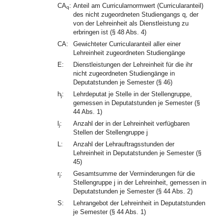
CA
:
Anteil am Curricularnormwert (Curricularanteil)
q
des nicht zugeordneten Studiengangs q, der
von der Lehreinheit als Dienstleistung zu
erbringen ist (§ 48 Abs. 4)
CA:
Gewichteter Curricularanteil aller einer
Lehreinheit zugeordneten Studiengänge
E:
Dienstleistungen der Lehreinheit für die ihr
nicht zugeordneten Studiengänge in
Deputatstunden je Semester (§ 46)
h
:
Lehrdeputat je Stelle in der Stellengruppe,
j
gemessen in Deputatstunden je Semester (§
44 Abs. 1)
l
:
Anzahl der in der Lehreinheit verfügbaren
j
Stellen der Stellengruppe j
L:
Anzahl der Lehrauftragsstunden der
Lehreinheit in Deputatstunden je Semester (§
45)
r
:
Gesamtsumme der Verminderungen für die
j
Stellengruppe j in der Lehreinheit, gemessen in
Deputatstunden je Semester (§ 44 Abs. 2)
S:
Lehrangebot der Lehreinheit in Deputatstunden
je Semester (§ 44 Abs. 1)