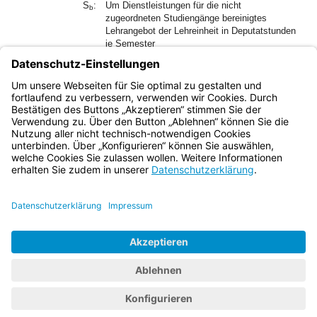
S
:
Um Dienstleistungen für die nicht
b
zugeordneten Studiengänge bereinigtes
Lehrangebot der Lehreinheit in Deputatstunden
je Semester
z
:
Anteil der jährlichen Aufnahmekapazität eines
p
zugeordneten Studiengangs p an der
Aufnahmekapazität der Lehreinheit
(Anteilquote, § 47)
Bayern.de
BayernPortal
Datenschutz
Impressum
Barrierefreiheit
Hilfe
Kontakt
Kontrastwechsel
Schriftgröße