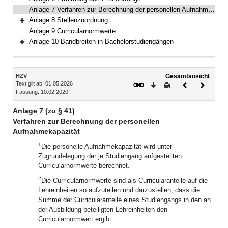
Anlage 7 Verfahren zur Berechnung der personellen Aufnahmekapazität
Anlage 8 Stellenzuordnung
Bereich erweitern
Anlage 9 Curricularnormwerte
Anlage 10 Bandbreiten in Bachelorstudiengängen
Bereich erweitern
Inhalt
HZV
Gesamtansicht
Text gilt ab: 01.05.2026
Download
Drucken
Vorheriges
Nächste
Fassung: 10.02.2020
Dokument
Dokume
Anlage 7 (zu § 41)
Verfahren zur Berechnung der personellen
Aufnahmekapazität
1
Die personelle Aufnahmekapazität wird unter
Zugrundelegung der je Studiengang aufgestellten
Curricularnormwerte berechnet.
2
Die Curricularnormwerte sind als Curricularanteile auf die
Lehreinheiten so aufzuteilen und darzustellen, dass die
Summe der Curricularanteile eines Studiengangs in den an
der Ausbildung beteiligten Lehreinheiten den
Curricularnormwert ergibt.