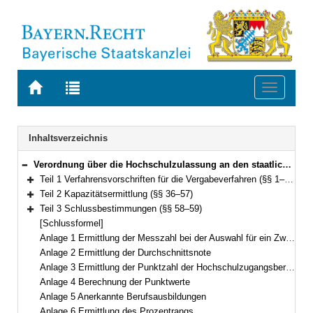
Zur
Zur
Toggle
Startseite
Trefferliste
navigati
von
der
BAYERN.RECHT
letzten
Navigation
Inhaltsverzeichnis
Suche
Verordnung über die Hochschulzulassung an den staatlichen Hochschulen in Bayern (Hochschulzulassungsverordnung – HZV) Vom 10. Februar 2020 (GVBl. S. 87) BayRS 2210-8-2-1-1-WK (§§ 1–59)
Bereich reduzieren
Teil 1 Verfahrensvorschriften für die Vergabeverfahren (§§ 1–35)
Bereich erweitern
Teil 2 Kapazitätsermittlung (§§ 36–57)
Bereich erweitern
Teil 3 Schlussbestimmungen (§§ 58–59)
Bereich erweitern
[Schlussformel]
Anlage 1 Ermittlung der Messzahl bei der Auswahl für ein Zweitstudium
Anlage 2 Ermittlung der Durchschnittsnote
Anlage 3 Ermittlung der Punktzahl der Hochschulzugangsberechtigung
Anlage 4 Berechnung der Punktwerte
Anlage 5 Anerkannte Berufsausbildungen
Anlage 6 Ermittlung des Prozentrangs