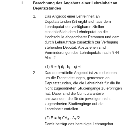
I.
Berechnung des Angebots einer Lehreinheit an
Deputatstunden
1.
Das Angebot einer Lehreinheit an
Deputatstunden (S) ergibt sich aus dem
Lehrdeputat der verfügbaren Stellen
einschließlich dem Lehrdeputat an die
Hochschule abgeordneter Personen und dem
durch Lehraufträge zusätzlich zur Verfügung
stehenden Deputat. Abzuziehen sind
Verminderungen des Lehrdeputats nach § 44
Abs. 2.
(1)
S = /j (l
· h
– r
) +L
j
j
j
2.
Das so ermittelte Angebot ist zu reduzieren
um die Dienstleistungen, gemessen an
Deputatstunden, die die Lehreinheit für die ihr
nicht zugeordneten Studiengänge zu erbringen
hat. Dabei sind die Curricularanteile
anzuwenden, die für die jeweiligen nicht
zugeordneten Studiengänge auf die
Lehreinheit entfallen.
(2)
E = /q CA
· A
/2
q
q
Damit beträgt das bereinigte Lehrangebot