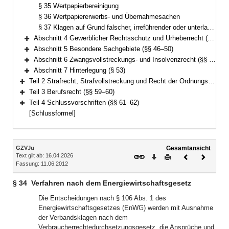
§ 35 Wertpapierbereinigung
§ 36 Wertpapiererwerbs- und Übernahmesachen
§ 37 Klagen auf Grund falscher, irreführender oder unterlassener öffentlicher Kapitalmarktinformationen und vertraglicher Erfüllungsansprüche aus Angeboten nach dem Wertpapiererwerbs- und Übernahmegesetz
Abschnitt 4 Gewerblicher Rechtsschutz und Urheberrecht (§§ 38–45a)
Bereich erweitern
Abschnitt 5 Besondere Sachgebiete (§§ 46–50)
Bereich erweitern
Abschnitt 6 Zwangsvollstreckungs- und Insolvenzrecht (§§ 51–52)
Bereich erweitern
Abschnitt 7 Hinterlegung (§ 53)
Bereich erweitern
Teil 2 Strafrecht, Strafvollstreckung und Recht der Ordnungswidrigkeiten (§§ 54–58)
Bereich erweitern
Teil 3 Berufsrecht (§§ 59–60)
Bereich erweitern
Teil 4 Schlussvorschriften (§§ 61–62)
Bereich erweitern
[Schlussformel]
Inhalt
GZVJu
Gesamtansicht
Text gilt ab: 16.04.2026
Download
Drucken
Vorheriges
Nächste
Fassung: 11.06.2012
Dokument
Dokume
§ 34
Verfahren nach dem Energiewirtschaftsgesetz
Die Entscheidungen nach § 106 Abs. 1 des
Energiewirtschaftsgesetzes (EnWG) werden mit Ausnahme
der Verbandsklagen nach dem
Verbraucherrechtedurchsetzungsgesetz, die Ansprüche und