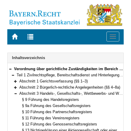
Zur
Zur
Toggle
Startseite
Trefferliste
navigati
von
der
BAYERN.RECHT
letzten
Navigation
Inhaltsverzeichnis
Suche
Verordnung über gerichtliche Zuständigkeiten im Bereich des Staatsministeriums der Justiz (Gerichtliche Zuständigkeitsverordnung Justiz – GZVJu) Vom 11. Juni 2012 (GVBl. S. 295) BayRS 300-3-1-J (§§ 1–62)
Bereich reduzieren
Teil 1 Zivilrechtspflege, Bereitschaftsdienst und Hinterlegung (§§ 1–53)
Bereich reduzieren
Abschnitt 1 Gerichtsverfassung (§§ 1–3)
Bereich erweitern
Abschnitt 2 Bürgerlich-rechtliche Angelegenheiten (§§ 4–8a)
Bereich erweitern
Abschnitt 3 Handels-, Gesellschafts-, Wettbewerbs- und Wertpapierrecht (§§ 9–37)
Bereich reduzieren
§ 9 Führung des Handelsregisters
§ 9a Führung des Gesellschaftsregisters
§ 10 Führung des Partnerschaftsregisters
§ 11 Führung des Vereinsregisters
§ 12 Führung des Genossenschaftsregisters
§ 13 Nichtigerklärung einer Aktiengesellschaft oder einer Gesellschaft mit beschränkter Haftung