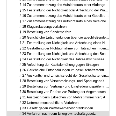
§ 14 Zusammensetzung des Aufsichtsrats einer Aktiengesellschaft sowie Auskunftsrecht des Aktionärs
§ 15 Feststellung der Nichtigkeit oder Anfechtung der Wahl von Aufsichtsratsmitgliedern, Verwaltungsratsmitgliedern und Aufsichtsorganmitgliedern
§ 16 Zusammensetzung des Aufsichtsrats einer Gesellschaft mit beschränkter Haftung oder einer bergrechtlichen Gewerkschaft
§ 17 Zusammensetzung des Aufsichtsrats eines Versicherungsvereins auf Gegenseitigkeit und Auskunftspflicht
§ 18 Klagezulassungsverfahren
§ 19 Bestellung von Sonderprüfern
§ 20 Gerichtliche Entscheidungen über die abschließenden Feststellungen der Sonderprüfer
§ 21 Feststellung der Nichtigkeit und Anfechtung eines Hauptversammlungsbeschlusses
§ 22 Gestattung der Nichtaufnahme von Tatsachen in den Prüfungsbericht
§ 23 Feststellung der Nichtigkeit und Anfechtung des Beschlusses über die Verwendung des Bilanzgewinns
§ 24 Feststellung der Nichtigkeit des Jahresabschlusses oder Anfechtung der Feststellung des Jahresabschlusses durch die Hauptversammlung und die oberste Vertretung
§ 25 Anfechtung der Kapitalerhöhung gegen Einlagen
§ 26 Gerichtliche Entscheidungen im gesellschaftsrechtlichen Spruchverfahren
§ 27 Auskunfts- und Einsichtsrecht der Gesellschafter einer Gesellschaft mit beschränkter Haftung
§ 28 Bestellung von Verschmelzungs- und Spaltungsprüfern; Ersatz von Auslagen und Vergütung
§ 29 Bestellung von Vertrags- und Eingliederungsprüfern; Ersatz von Auslagen und Vergütung
§ 30 Bestellung von Prüfern zur Prüfung der Angemessenheit der Barabfindung beim Ausschluss von Minderheitsaktionären; Ersatz von Auslagen und Vergütung
§ 31 Ausgleich beim Erlöschen von Mehrstimmrechten; Antrag auf gerichtliche Bestimmung des angemessenen Ausgleichs
§ 32 Unternehmensrechtliche Verfahren
§ 33 Gesetz gegen Wettbewerbsbeschränkungen
§ 34 Verfahren nach dem Energiewirtschaftsgesetz