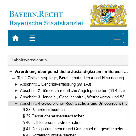
Zur
Zur
Toggle
Startseite
Trefferliste
navigati
von
der
BAYERN.RECHT
letzten
Navigation
Inhaltsverzeichnis
Suche
Verordnung über gerichtliche Zuständigkeiten im Bereich des Staatsministeriums der Justiz (Gerichtliche Zuständigkeitsverordnung Justiz – GZVJu) Vom 11. Juni 2012 (GVBl. S. 295) BayRS 300-3-1-J (§§ 1–62)
Bereich reduzieren
Teil 1 Zivilrechtspflege, Bereitschaftsdienst und Hinterlegung (§§ 1–53)
Bereich reduzieren
Abschnitt 1 Gerichtsverfassung (§§ 1–3)
Bereich erweitern
Abschnitt 2 Bürgerlich-rechtliche Angelegenheiten (§§ 4–8a)
Bereich erweitern
Abschnitt 3 Handels-, Gesellschafts-, Wettbewerbs- und Wertpapierrecht (§§ 9–37)
Bereich erweitern
Abschnitt 4 Gewerblicher Rechtsschutz und Urheberrecht (§§ 38–45a)
Bereich reduzieren
§ 38 Patentstreitsachen
§ 39 Gebrauchsmusterstreitsachen
§ 40 Halbleiterschutzstreitsachen
§ 41 Designstreitsachen und Gemeinschaftsgeschmacksmusterstreitverfahren
§ 42 Sortenschutzstreitsachen