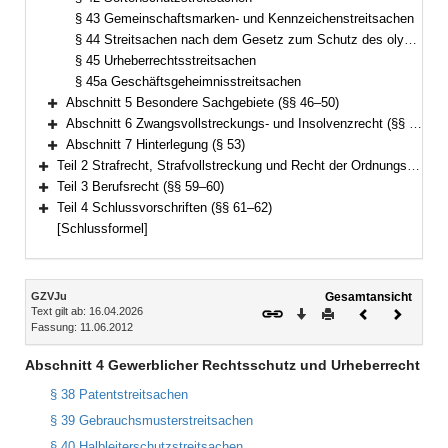
§ 43 Gemeinschaftsmarken- und Kennzeichenstreitsachen
§ 44 Streitsachen nach dem Gesetz zum Schutz des olympischen Emblems und der olympischen Bezeichnungen
§ 45 Urheberrechtsstreitsachen
§ 45a Geschäftsgeheimnisstreitsachen
Abschnitt 5 Besondere Sachgebiete (§§ 46–50)
Bereich erweitern
Abschnitt 6 Zwangsvollstreckungs- und Insolvenzrecht (§§ 51–52)
Bereich erweitern
Abschnitt 7 Hinterlegung (§ 53)
Bereich erweitern
Teil 2 Strafrecht, Strafvollstreckung und Recht der Ordnungswidrigkeiten (§§ 54–58)
Bereich erweitern
Teil 3 Berufsrecht (§§ 59–60)
Bereich erweitern
Teil 4 Schlussvorschriften (§§ 61–62)
Bereich erweitern
[Schlussformel]
Inhalt
GZVJu
Gesamtansicht
Text gilt ab: 16.04.2026
Download
Drucken
Vorheriges
Nächste
Fassung: 11.06.2012
Dokument
Dokume
Abschnitt 4 Gewerblicher Rechtsschutz und Urheberrecht
§ 38 Patentstreitsachen
§ 39 Gebrauchsmusterstreitsachen
§ 40 Halbleiterschutzstreitsachen