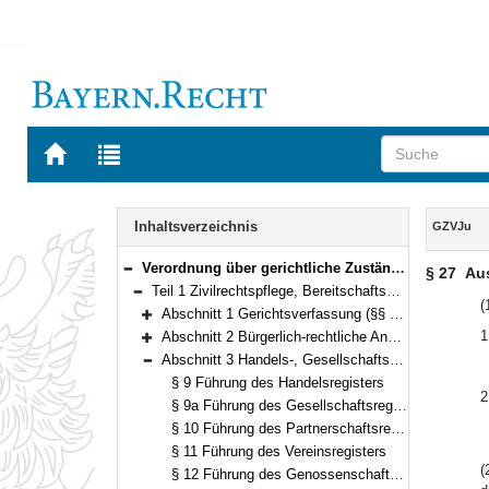
Zur
Zur
Startseite
Trefferliste
von
der
Navigation
BAYERN.RECHT
letzten
Inhalt
Inhaltsverzeichnis
GZVJu
Suche
Verordnung über gerichtliche Zuständigkeiten im Bereich des Staatsministeriums der Justiz (Gerichtliche Zuständigkeitsverordnung Justiz – GZVJu) Vom 11. Juni 2012 (GVBl. S. 295) BayRS 300-3-1-J (§§ 1–62)
§ 27
Aus
Bereich reduzieren
Teil 1 Zivilrechtspflege, Bereitschaftsdienst und Hinterlegung (§§ 1–53)
Bereich reduzieren
(
Abschnitt 1 Gerichtsverfassung (§§ 1–3)
Bereich erweitern
1
Abschnitt 2 Bürgerlich-rechtliche Angelegenheiten (§§ 4–8a)
Bereich erweitern
Abschnitt 3 Handels-, Gesellschafts-, Wettbewerbs- und Wertpapierrecht (§§ 9–37)
Bereich reduzieren
§ 9 Führung des Handelsregisters
2
§ 9a Führung des Gesellschaftsregisters
§ 10 Führung des Partnerschaftsregisters
§ 11 Führung des Vereinsregisters
(
§ 12 Führung des Genossenschaftsregisters