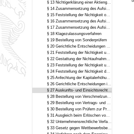
d
§ 13 Nichtigerklärung einer Aktiengesellschaft oder einer Gesellschaft mit beschränkter Haftung
§ 14 Zusammensetzung des Aufsichtsrats einer Aktiengesellschaft sowie Auskunftsrecht des Aktionärs
§ 15 Feststellung der Nichtigkeit oder Anfechtung der Wahl von Aufsichtsratsmitgliedern, Verwaltungsratsmitgliedern und Aufsichtsorganmitgliedern
§ 16 Zusammensetzung des Aufsichtsrats einer Gesellschaft mit beschränkter Haftung oder einer bergrechtlichen Gewerkschaft
§ 17 Zusammensetzung des Aufsichtsrats eines Versicherungsvereins auf Gegenseitigkeit und Auskunftspflicht
§ 18 Klagezulassungsverfahren
§ 19 Bestellung von Sonderprüfern
§ 20 Gerichtliche Entscheidungen über die abschließenden Feststellungen der Sonderprüfer
§ 21 Feststellung der Nichtigkeit und Anfechtung eines Hauptversammlungsbeschlusses
§ 22 Gestattung der Nichtaufnahme von Tatsachen in den Prüfungsbericht
§ 23 Feststellung der Nichtigkeit und Anfechtung des Beschlusses über die Verwendung des Bilanzgewinns
§ 24 Feststellung der Nichtigkeit des Jahresabschlusses oder Anfechtung der Feststellung des Jahresabschlusses durch die Hauptversammlung und die oberste Vertretung
§ 25 Anfechtung der Kapitalerhöhung gegen Einlagen
§ 26 Gerichtliche Entscheidungen im gesellschaftsrechtlichen Spruchverfahren
§ 27 Auskunfts- und Einsichtsrecht der Gesellschafter einer Gesellschaft mit beschränkter Haftung
§ 28 Bestellung von Verschmelzungs- und Spaltungsprüfern; Ersatz von Auslagen und Vergütung
§ 29 Bestellung von Vertrags- und Eingliederungsprüfern; Ersatz von Auslagen und Vergütung
§ 30 Bestellung von Prüfern zur Prüfung der Angemessenheit der Barabfindung beim Ausschluss von Minderheitsaktionären; Ersatz von Auslagen und Vergütung
§ 31 Ausgleich beim Erlöschen von Mehrstimmrechten; Antrag auf gerichtliche Bestimmung des angemessenen Ausgleichs
§ 32 Unternehmensrechtliche Verfahren
§ 33 Gesetz gegen Wettbewerbsbeschränkungen