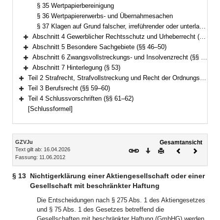
§ 35 Wertpapierbereinigung
§ 36 Wertpapiererwerbs- und Übernahmesachen
§ 37 Klagen auf Grund falscher, irreführender oder unterlassener öffentlicher Kapitalmarktinformationen und vertraglicher Erfüllungsansprüche aus Angeboten nach dem Wertpapiererwerbs- und Übernahmegesetz
Abschnitt 4 Gewerblicher Rechtsschutz und Urheberrecht (§§ 38–45a)
Bereich erweitern
Abschnitt 5 Besondere Sachgebiete (§§ 46–50)
Bereich erweitern
Abschnitt 6 Zwangsvollstreckungs- und Insolvenzrecht (§§ 51–52)
Bereich erweitern
Abschnitt 7 Hinterlegung (§ 53)
Bereich erweitern
Teil 2 Strafrecht, Strafvollstreckung und Recht der Ordnungswidrigkeiten (§§ 54–58)
Bereich erweitern
Teil 3 Berufsrecht (§§ 59–60)
Bereich erweitern
Teil 4 Schlussvorschriften (§§ 61–62)
Bereich erweitern
[Schlussformel]
Inhalt
GZVJu
Gesamtansicht
Text gilt ab: 16.04.2026
Download
Drucken
Vorheriges
Nächste
Fassung: 11.06.2012
Dokument
Dokume
§ 13
Nichtigerklärung einer Aktiengesellschaft oder einer
Gesellschaft mit beschränkter Haftung
Die Entscheidungen nach § 275 Abs. 1 des Aktiengesetzes
und § 75 Abs. 1 des Gesetzes betreffend die
Gesellschaften mit beschränkter Haftung (GmbHG) werden