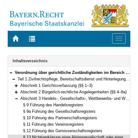
Zur
Zur
Toggle
Startseite
Trefferliste
navigati
von
der
BAYERN.RECHT
letzten
Navigation
Inhaltsverzeichnis
Suche
Verordnung über gerichtliche Zuständigkeiten im Bereich des Staatsministeriums der Justiz (Gerichtliche Zuständigkeitsverordnung Justiz – GZVJu) Vom 11. Juni 2012 (GVBl. S. 295) BayRS 300-3-1-J (§§ 1–62)
Bereich reduzieren
Teil 1 Zivilrechtspflege, Bereitschaftsdienst und Hinterlegung (§§ 1–53)
Bereich reduzieren
Abschnitt 1 Gerichtsverfassung (§§ 1–3)
Bereich erweitern
Abschnitt 2 Bürgerlich-rechtliche Angelegenheiten (§§ 4–8a)
Bereich erweitern
Abschnitt 3 Handels-, Gesellschafts-, Wettbewerbs- und Wertpapierrecht (§§ 9–37)
Bereich reduzieren
§ 9 Führung des Handelsregisters
§ 9a Führung des Gesellschaftsregisters
§ 10 Führung des Partnerschaftsregisters
§ 11 Führung des Vereinsregisters
§ 12 Führung des Genossenschaftsregisters
§ 13 Nichtigerklärung einer Aktiengesellschaft oder einer Gesellschaft mit beschränkter Haftung