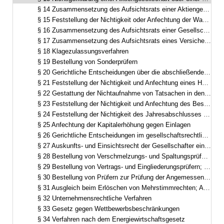
§ 14 Zusammensetzung des Aufsichtsrats einer Aktiengesellschaft sowie Auskunftsrecht des Aktionärs
§ 15 Feststellung der Nichtigkeit oder Anfechtung der Wahl von Aufsichtsratsmitgliedern, Verwaltungsratsmitgliedern und Aufsichtsorganmitgliedern
§ 16 Zusammensetzung des Aufsichtsrats einer Gesellschaft mit beschränkter Haftung oder einer bergrechtlichen Gewerkschaft
§ 17 Zusammensetzung des Aufsichtsrats eines Versicherungsvereins auf Gegenseitigkeit und Auskunftspflicht
§ 18 Klagezulassungsverfahren
§ 19 Bestellung von Sonderprüfern
§ 20 Gerichtliche Entscheidungen über die abschließenden Feststellungen der Sonderprüfer
§ 21 Feststellung der Nichtigkeit und Anfechtung eines Hauptversammlungsbeschlusses
§ 22 Gestattung der Nichtaufnahme von Tatsachen in den Prüfungsbericht
§ 23 Feststellung der Nichtigkeit und Anfechtung des Beschlusses über die Verwendung des Bilanzgewinns
§ 24 Feststellung der Nichtigkeit des Jahresabschlusses oder Anfechtung der Feststellung des Jahresabschlusses durch die Hauptversammlung und die oberste Vertretung
§ 25 Anfechtung der Kapitalerhöhung gegen Einlagen
§ 26 Gerichtliche Entscheidungen im gesellschaftsrechtlichen Spruchverfahren
§ 27 Auskunfts- und Einsichtsrecht der Gesellschafter einer Gesellschaft mit beschränkter Haftung
§ 28 Bestellung von Verschmelzungs- und Spaltungsprüfern; Ersatz von Auslagen und Vergütung
§ 29 Bestellung von Vertrags- und Eingliederungsprüfern; Ersatz von Auslagen und Vergütung
§ 30 Bestellung von Prüfern zur Prüfung der Angemessenheit der Barabfindung beim Ausschluss von Minderheitsaktionären; Ersatz von Auslagen und Vergütung
§ 31 Ausgleich beim Erlöschen von Mehrstimmrechten; Antrag auf gerichtliche Bestimmung des angemessenen Ausgleichs
§ 32 Unternehmensrechtliche Verfahren
§ 33 Gesetz gegen Wettbewerbsbeschränkungen
§ 34 Verfahren nach dem Energiewirtschaftsgesetz