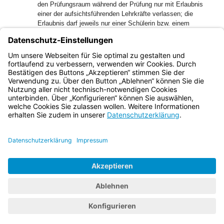
den Prüfungsraum während der Prüfung nur mit Erlaubnis
einer der aufsichtsführenden Lehrkräfte verlassen; die
Erlaubnis darf jeweils nur einer Schülerin bzw. einem
Schüler erteilt werden.
1
(4)
Art und Umfang der Aufgabenstellung sowie die
Auswahl aus mehreren Aufgaben bemessen sich nach
2
Anlage 8.
§ 22 Abs. 6 gilt entsprechend.
Bayern.de
BayernPortal
Datenschutz
Impressum
Barrierefreiheit
Hilfe
Kontakt
Kontrastwechsel
Schriftgröße