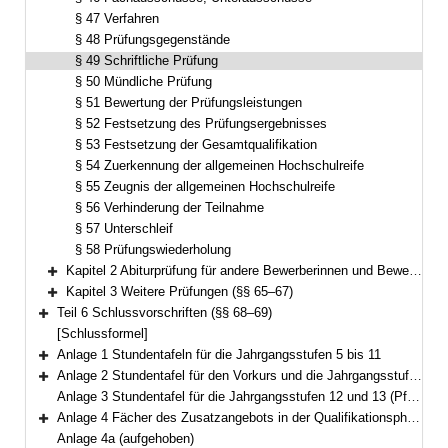
§ 47 Verfahren
§ 48 Prüfungsgegenstände
§ 49 Schriftliche Prüfung
§ 50 Mündliche Prüfung
§ 51 Bewertung der Prüfungsleistungen
§ 52 Festsetzung des Prüfungsergebnisses
§ 53 Festsetzung der Gesamtqualifikation
§ 54 Zuerkennung der allgemeinen Hochschulreife
§ 55 Zeugnis der allgemeinen Hochschulreife
§ 56 Verhinderung der Teilnahme
§ 57 Unterschleif
§ 58 Prüfungswiederholung
Kapitel 2 Abiturprüfung für andere Bewerberinnen und Bewerber (§§ 59–64)
Bereich erweitern
Kapitel 3 Weitere Prüfungen (§§ 65–67)
Bereich erweitern
Teil 6 Schlussvorschriften (§§ 68–69)
Bereich erweitern
[Schlussformel]
Anlage 1 Stundentafeln für die Jahrgangsstufen 5 bis 11
Bereich erweitern
Anlage 2 Stundentafel für den Vorkurs und die Jahrgangsstufe I
Bereich erweitern
Anlage 3 Stundentafel für die Jahrgangsstufen 12 und 13 (Pflicht- und Wahlpflichtbereich)
Anlage 4 Fächer des Zusatzangebots in der Qualifikationsphase
Bereich erweitern
Anlage 4a (aufgehoben)