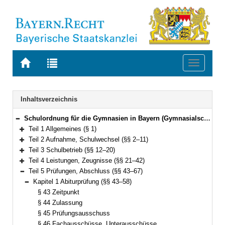
Zur
Zur
Toggle
Startseite
Trefferliste
navigati
von
der
BAYERN.RECHT
letzten
Navigation
Inhaltsverzeichnis
Suche
Schulordnung für die Gymnasien in Bayern (Gymnasialschulordnung – GSO) Vom 23. Januar 2007 (GVBl. S. 68) BayRS 2235-1-1-1-K (§§ 1–69)
Bereich reduzieren
Teil 1 Allgemeines (§ 1)
Bereich erweitern
Teil 2 Aufnahme, Schulwechsel (§§ 2–11)
Bereich erweitern
Teil 3 Schulbetrieb (§§ 12–20)
Bereich erweitern
Teil 4 Leistungen, Zeugnisse (§§ 21–42)
Bereich erweitern
Teil 5 Prüfungen, Abschluss (§§ 43–67)
Bereich reduzieren
Kapitel 1 Abiturprüfung (§§ 43–58)
Bereich reduzieren
§ 43 Zeitpunkt
§ 44 Zulassung
§ 45 Prüfungsausschuss
§ 46 Fachausschüsse, Unterausschüsse