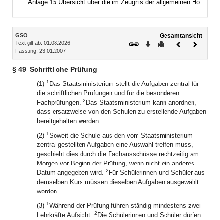
Anlage 15 Übersicht über die im Zeugnis der allgemeinen Hochschulreife für andere Bewerberinnen und Bewerber für Schülerinnen und Schüler staatlich genehmigter Ersatzschulen erreichbare Höchstzahl von Punkten, wenn von der Ersetzungsmöglichkeit nach § 64 Abs. 2 Gebrauch gemacht wird
Inhalt
GSO
Gesamtansicht
Text gilt ab: 01.08.2026
Download
Drucken
Vorheriges
Nächste
Fassung: 23.01.2007
Dokument
Dokume
§ 49
Schriftliche Prüfung
1
(1)
Das Staatsministerium stellt die Aufgaben zentral für
die schriftlichen Prüfungen und für die besonderen
2
Fachprüfungen.
Das Staatsministerium kann anordnen,
dass ersatzweise von den Schulen zu erstellende Aufgaben
bereitgehalten werden.
1
(2)
Soweit die Schule aus den vom Staatsministerium
zentral gestellten Aufgaben eine Auswahl treffen muss,
geschieht dies durch die Fachausschüsse rechtzeitig am
Morgen vor Beginn der Prüfung, wenn nicht ein anderes
2
Datum angegeben wird.
Für Schülerinnen und Schüler aus
demselben Kurs müssen dieselben Aufgaben ausgewählt
werden.
1
(3)
Während der Prüfung führen ständig mindestens zwei
2
Lehrkräfte Aufsicht.
Die Schülerinnen und Schüler dürfen