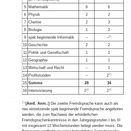
5
Mathematik
6
6
6
Physik
2
2
7
Chemie
2
3
8
Biologie
1
2
2)
9
spät beginnende Informatik
–
–
10
Geschichte
2
2
11
Politik und Gesellschaft
1
1
12
Geographie
1
1
13
Wirtschaft und Recht
–
1
2)
14
Profilstunden
–
2
15
Summe
28
34
3)
3)
16
Intensivierung
2
2
1)
[Amtl. Anm.:]
Die zweite Fremdsprache kann auch als
neu einsetzende spät beginnende Fremdsprache angeboten
werden, die zum Nachweis der erforderlichen
Fremdsprachenkenntnisse in den Jahrgangsstufen I bis III
mit insgesamt 12 Wochenstunden belegt werden muss. Die