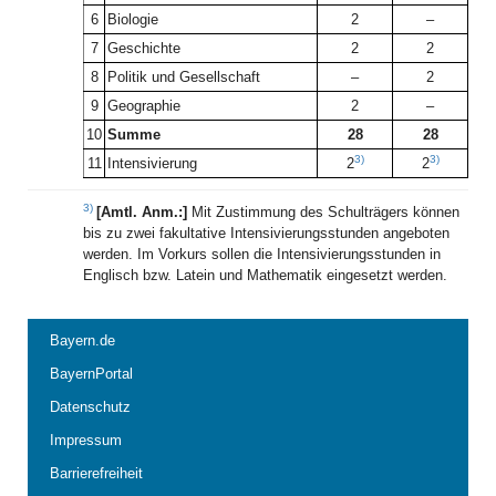
6
Biologie
2
–
7
Geschichte
2
2
8
Politik und Gesellschaft
–
2
9
Geographie
2
–
10
Summe
28
28
3)
3)
11
Intensivierung
2
2
3)
[Amtl. Anm.:]
Mit Zustimmung des Schulträgers können
bis zu zwei fakultative Intensivierungsstunden angeboten
werden. Im Vorkurs sollen die Intensivierungsstunden in
Englisch bzw. Latein und Mathematik eingesetzt werden.
Bayern.de
BayernPortal
Datenschutz
Impressum
Barrierefreiheit