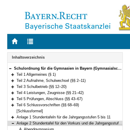
Zur
Zur
Startseite
Trefferliste
von
der
Navigation
Inhaltsverzeichnis
BAYERN.RECHT
letzten
Suche
Schulordnung für die Gymnasien in Bayern (Gymnasialschulordnung – GSO) Vom 23. Januar 2007 (GVBl. S. 68) BayRS 2235-1-1-1-K (§§ 1–69)
Bereich reduzieren
Teil 1 Allgemeines (§ 1)
Bereich erweitern
Teil 2 Aufnahme, Schulwechsel (§§ 2–11)
Bereich erweitern
Teil 3 Schulbetrieb (§§ 12–20)
Bereich erweitern
Teil 4 Leistungen, Zeugnisse (§§ 21–42)
Bereich erweitern
Teil 5 Prüfungen, Abschluss (§§ 43–67)
Bereich erweitern
Teil 6 Schlussvorschriften (§§ 68–69)
Bereich erweitern
[Schlussformel]
Anlage 1 Stundentafeln für die Jahrgangsstufen 5 bis 11
Bereich erweitern
Anlage 2 Stundentafel für den Vorkurs und die Jahrgangsstufe I
Bereich reduzieren
A. Abendgymnasium