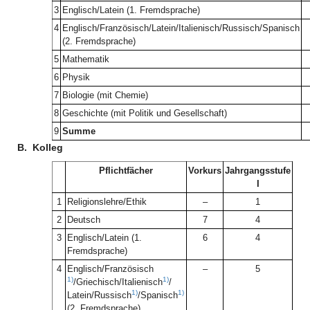
3
Englisch/Latein (1. Fremdsprache)
4
Englisch/Französisch/Latein/Italienisch/Russisch/Spanisch
(2. Fremdsprache)
5
Mathematik
6
Physik
7
Biologie (mit Chemie)
8
Geschichte (mit Politik und Gesellschaft)
9
Summe
B.
Kolleg
Pflichtfächer
Vorkurs
Jahrgangsstufe
I
1
Religionslehre/Ethik
–
1
2
Deutsch
7
4
3
Englisch/Latein (1.
6
4
Fremdsprache)
4
Englisch/Französisch
–
5
1)
1)
/Griechisch/Italienisch
/
1)
1)
Latein/Russisch
/Spanisch
(2. Fremdsprache)