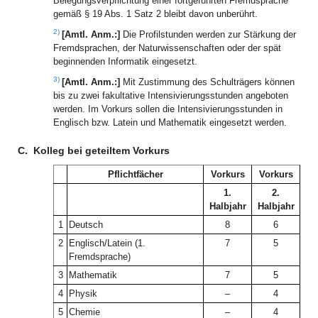
Belegungsverpflichtung einer fortgeführten Fremdsprache
gemäß § 19 Abs. 1 Satz 2 bleibt davon unberührt.
2)
[Amtl. Anm.:]
Die Profilstunden werden zur Stärkung der
Fremdsprachen, der Naturwissenschaften oder der spät
beginnenden Informatik eingesetzt.
3)
[Amtl. Anm.:]
Mit Zustimmung des Schulträgers können
bis zu zwei fakultative Intensivierungsstunden angeboten
werden. Im Vorkurs sollen die Intensivierungsstunden in
Englisch bzw. Latein und Mathematik eingesetzt werden.
C.
Kolleg bei geteiltem Vorkurs
Pflichtfächer
Vorkurs
Vorkurs
1.
2.
Halbjahr
Halbjahr
1
Deutsch
8
6
2
Englisch/Latein (1.
7
5
Fremdsprache)
3
Mathematik
7
5
4
Physik
–
4
5
Chemie
–
4