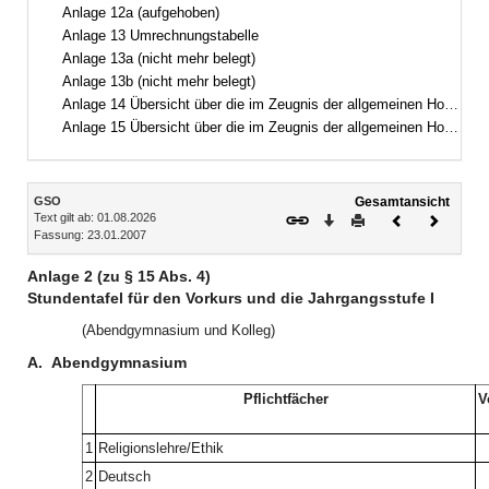
Anlage 12a (aufgehoben)
Anlage 13 Umrechnungstabelle
Anlage 13a (nicht mehr belegt)
Anlage 13b (nicht mehr belegt)
Anlage 14 Übersicht über die im Zeugnis der allgemeinen Hochschulreife für andere Bewerberinnen und Bewerber erreichbare Höchstzahl von Punkten
Anlage 15 Übersicht über die im Zeugnis der allgemeinen Hochschulreife für andere Bewerberinnen und Bewerber für Schülerinnen und Schüler staatlich genehmigter Ersatzschulen erreichbare Höchstzahl von Punkten, wenn von der Ersetzungsmöglichkeit nach § 64 Abs. 2 Gebrauch gemacht wird
Inhalt
GSO
Gesamtansicht
Text gilt ab: 01.08.2026
Download
Drucken
Vorheriges
Nächste
Fassung: 23.01.2007
Dokument
Dokume
Anlage 2 (zu § 15 Abs. 4)
Stundentafel für den Vorkurs und die Jahrgangsstufe I
(Abendgymnasium und Kolleg)
A.
Abendgymnasium
Pflichtfächer
V
1
Religionslehre/Ethik
2
Deutsch