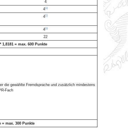
4
1)
4
1)
4
1)
4
22
* 1,8181 = max. 600 Punkte
ter die gewählte Fremdsprache und zusätzlich mindestens
PR-Fach
e = max. 300 Punkte