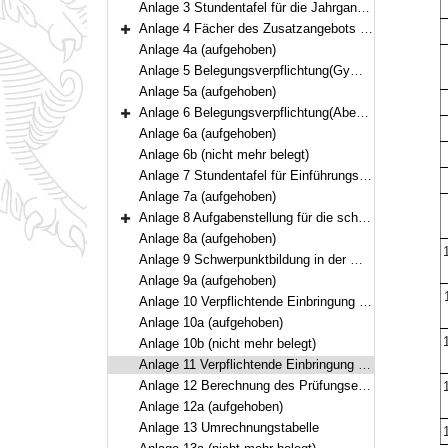
Anlage 3 Stundentafel für die Jahrgangsstufen 12 und 13 (Pflicht- und Wahlpflichtbereich)
Anlage 4 Fächer des Zusatzangebots in der Qualifikationsphase
Bereich erweitern
Anlage 4a (aufgehoben)
Anlage 5 Belegungsverpflichtung(Gymnasium)
Anlage 5a (aufgehoben)
Anlage 6 Belegungsverpflichtung(Abendgymnasium und Kolleg)
Bereich erweitern
Anlage 6a (aufgehoben)
Anlage 6b (nicht mehr belegt)
Anlage 7 Stundentafel für Einführungsklassen
Anlage 7a (aufgehoben)
Anlage 8 Aufgabenstellung für die schriftliche Abiturprüfung
Bereich erweitern
Anlage 8a (aufgehoben)
Anlage 9 Schwerpunktbildung in der mündlichen Abiturprüfung
Anlage 9a (aufgehoben)
Anlage 10 Verpflichtende Einbringung von Leistungen in die Gesamtqualifikation(Gymnasium und Kolleg)
Anlage 10a (aufgehoben)
Anlage 10b (nicht mehr belegt)
Anlage 11 Verpflichtende Einbringung von Leistungen in die Gesamtqualifikation(Abendgymnasium)
Anlage 12 Berechnung des Prüfungsergebnisses aus schriftlicher Prüfung und mündlicher Zusatzprüfung
Anlage 12a (aufgehoben)
Anlage 13 Umrechnungstabelle