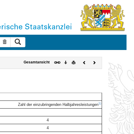
Suche ausführen
Suche zurücksetzen
Download
Drucken
Vorheriges
Nächstes
Gesamtansicht
Dokument
Dokument
1)
Zahl der einzubringenden Halbjahresleistungen
4
4