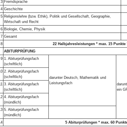
3
Fremdsprache
4
Geschichte
5
Religionslehre (bzw. Ethik), Politik und Gesellschaft, Geographie,
Wirtschaft und Recht
6
Biologie, Chemie, Physik
7
Gesamt
8
22 Halbjahresleistungen * max. 15 Punkte 
ABITURPRÜFUNG
9
1. Abiturprüfungsfach
(schriftlich)
10
2. Abiturprüfungsfach
(schriftlich)
darunter Deutsch, Mathematik und
Leistungsfach
11
3. Abiturprüfungsfach
darun
(schriftlich)
ein G
12
4. Abiturprüfungsfach
(mündlich)
13
5. Abiturprüfungsfach
(mündlich)
14
5 Abiturprüfungen * max. 60 Punkt