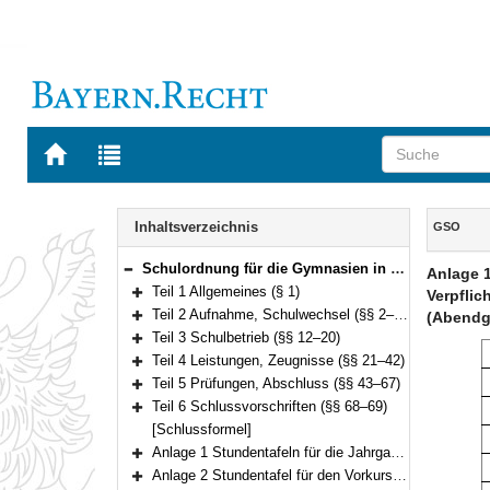
Zur
Zur
Startseite
Trefferliste
von
der
Navigation
BAYERN.RECHT
letzten
Inhalt
Inhaltsverzeichnis
GSO
Suche
Schulordnung für die Gymnasien in Bayern (Gymnasialschulordnung – GSO) Vom 23. Januar 2007 (GVBl. S. 68) BayRS 2235-1-1-1-K (§§ 1–69)
Anlage 1
Bereich reduzieren
Teil 1 Allgemeines (§ 1)
Verpflic
Bereich erweitern
Teil 2 Aufnahme, Schulwechsel (§§ 2–11)
(Abend
Bereich erweitern
Teil 3 Schulbetrieb (§§ 12–20)
Bereich erweitern
Teil 4 Leistungen, Zeugnisse (§§ 21–42)
Bereich erweitern
Teil 5 Prüfungen, Abschluss (§§ 43–67)
Bereich erweitern
Teil 6 Schlussvorschriften (§§ 68–69)
Bereich erweitern
[Schlussformel]
Anlage 1 Stundentafeln für die Jahrgangsstufen 5 bis 11
Bereich erweitern
Anlage 2 Stundentafel für den Vorkurs und die Jahrgangsstufe I
Bereich erweitern