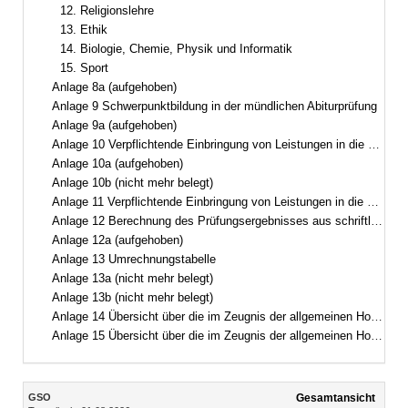
12. Religionslehre
13. Ethik
14. Biologie, Chemie, Physik und Informatik
15. Sport
Anlage 8a (aufgehoben)
Anlage 9 Schwerpunktbildung in der mündlichen Abiturprüfung
Anlage 9a (aufgehoben)
Anlage 10 Verpflichtende Einbringung von Leistungen in die Gesamtqualifikation(Gymnasium und Kolleg)
Anlage 10a (aufgehoben)
Anlage 10b (nicht mehr belegt)
Anlage 11 Verpflichtende Einbringung von Leistungen in die Gesamtqualifikation(Abendgymnasium)
Anlage 12 Berechnung des Prüfungsergebnisses aus schriftlicher Prüfung und mündlicher Zusatzprüfung
Anlage 12a (aufgehoben)
Anlage 13 Umrechnungstabelle
Anlage 13a (nicht mehr belegt)
Anlage 13b (nicht mehr belegt)
Anlage 14 Übersicht über die im Zeugnis der allgemeinen Hochschulreife für andere Bewerberinnen und Bewerber erreichbare Höchstzahl von Punkten
Anlage 15 Übersicht über die im Zeugnis der allgemeinen Hochschulreife für andere Bewerberinnen und Bewerber für Schülerinnen und Schüler staatlich genehmigter Ersatzschulen erreichbare Höchstzahl von Punkten, wenn von der Ersetzungsmöglichkeit nach § 64 Abs. 2 Gebrauch gemacht wird
Inhalt
GSO
Gesamtansicht