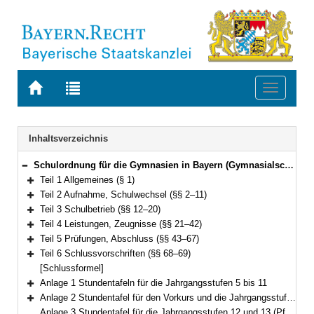
Zur
Zur
Toggle
Startseite
Trefferliste
navigati
von
der
BAYERN.RECHT
letzten
Navigation
Inhaltsverzeichnis
Suche
Schulordnung für die Gymnasien in Bayern (Gymnasialschulordnung – GSO) Vom 23. Januar 2007 (GVBl. S. 68) BayRS 2235-1-1-1-K (§§ 1–69)
Bereich reduzieren
Teil 1 Allgemeines (§ 1)
Bereich erweitern
Teil 2 Aufnahme, Schulwechsel (§§ 2–11)
Bereich erweitern
Teil 3 Schulbetrieb (§§ 12–20)
Bereich erweitern
Teil 4 Leistungen, Zeugnisse (§§ 21–42)
Bereich erweitern
Teil 5 Prüfungen, Abschluss (§§ 43–67)
Bereich erweitern
Teil 6 Schlussvorschriften (§§ 68–69)
Bereich erweitern
[Schlussformel]
Anlage 1 Stundentafeln für die Jahrgangsstufen 5 bis 11
Bereich erweitern
Anlage 2 Stundentafel für den Vorkurs und die Jahrgangsstufe I
Bereich erweitern
Anlage 3 Stundentafel für die Jahrgangsstufen 12 und 13 (Pflicht- und Wahlpflichtbereich)