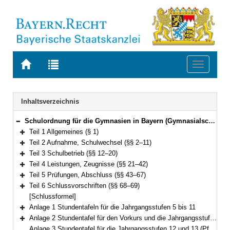
Zur
Zur
Toggle
Startseite
Trefferliste
navigati
von
der
BAYERN.RECHT
letzten
Navigation
Inhaltsverzeichnis
Suche
Schulordnung für die Gymnasien in Bayern (Gymnasialschulordnung – GSO) Vom 23. Januar 2007 (GVBl. S. 68) BayRS 2235-1-1-1-K (§§ 1–69)
Bereich reduzieren
Teil 1 Allgemeines (§ 1)
Bereich erweitern
Teil 2 Aufnahme, Schulwechsel (§§ 2–11)
Bereich erweitern
Teil 3 Schulbetrieb (§§ 12–20)
Bereich erweitern
Teil 4 Leistungen, Zeugnisse (§§ 21–42)
Bereich erweitern
Teil 5 Prüfungen, Abschluss (§§ 43–67)
Bereich erweitern
Teil 6 Schlussvorschriften (§§ 68–69)
Bereich erweitern
[Schlussformel]
Anlage 1 Stundentafeln für die Jahrgangsstufen 5 bis 11
Bereich erweitern
Anlage 2 Stundentafel für den Vorkurs und die Jahrgangsstufe I
Bereich erweitern
Anlage 3 Stundentafel für die Jahrgangsstufen 12 und 13 (Pflicht- und Wahlpflichtbereich)