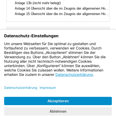
Anlage 13b (nicht mehr belegt)
Anlage 14 Übersicht über die im Zeugnis der allgemeinen Hochschulreife für andere Bewerberinnen und Bewerber erreichbare Höchstzahl von Punkten
Anlage 15 Übersicht über die im Zeugnis der allgemeinen Hochschulreife für andere Bewerberinnen und Bewerber für Schülerinnen und Schüler staatlich genehmigter Ersatzschulen erreichbare Höchstzahl von Punkten, wenn von der Ersetzungsmöglichkeit nach § 64 Abs. 2 Gebrauch gemacht wird
Inhalt
GSO
Gesamtansicht
Text gilt ab: 01.08.2026
Download
Drucken
Vorheriges
Nächste
Fassung: 23.01.2007
Dokument
Dokume
Anlage 13a
(nicht mehr belegt)
Bayern.de
BayernPortal
Datenschutz
Impressum
Barrierefreiheit
Hilfe
Kontakt