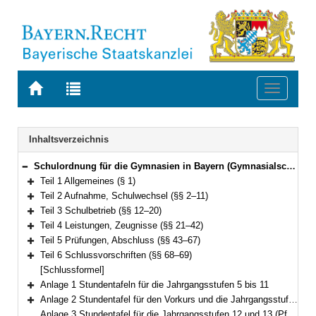
Zur
Zur
Toggle
Startseite
Trefferliste
navigati
von
der
BAYERN.RECHT
letzten
Navigation
Inhaltsverzeichnis
Suche
Schulordnung für die Gymnasien in Bayern (Gymnasialschulordnung – GSO) Vom 23. Januar 2007 (GVBl. S. 68) BayRS 2235-1-1-1-K (§§ 1–69)
Bereich reduzieren
Teil 1 Allgemeines (§ 1)
Bereich erweitern
Teil 2 Aufnahme, Schulwechsel (§§ 2–11)
Bereich erweitern
Teil 3 Schulbetrieb (§§ 12–20)
Bereich erweitern
Teil 4 Leistungen, Zeugnisse (§§ 21–42)
Bereich erweitern
Teil 5 Prüfungen, Abschluss (§§ 43–67)
Bereich erweitern
Teil 6 Schlussvorschriften (§§ 68–69)
Bereich erweitern
[Schlussformel]
Anlage 1 Stundentafeln für die Jahrgangsstufen 5 bis 11
Bereich erweitern
Anlage 2 Stundentafel für den Vorkurs und die Jahrgangsstufe I
Bereich erweitern
Anlage 3 Stundentafel für die Jahrgangsstufen 12 und 13 (Pflicht- und Wahlpflichtbereich)