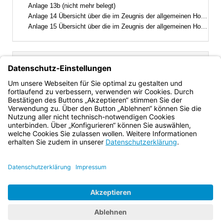
Anlage 13b (nicht mehr belegt)
Anlage 14 Übersicht über die im Zeugnis der allgemeinen Hochschulreife für andere Bewerberinnen und Bewerber erreichbare Höchstzahl von Punkten
Anlage 15 Übersicht über die im Zeugnis der allgemeinen Hochschulreife für andere Bewerberinnen und Bewerber für Schülerinnen und Schüler staatlich genehmigter Ersatzschulen erreichbare Höchstzahl von Punkten, wenn von der Ersetzungsmöglichkeit nach § 64 Abs. 2 Gebrauch gemacht wird
Inhalt
GSO
Gesamtansicht
Text gilt ab: 01.08.2026
Download
Drucken
Vorheriges
Nächste
Fassung: 23.01.2007
Dokument
Dokume
Anlage 10b
(nicht mehr belegt)
Bayern.de
BayernPortal
Datenschutz
Impressum
Barrierefreiheit
Hilfe
Kontakt