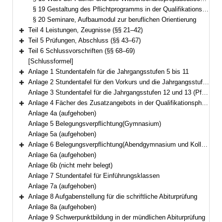
§ 19 Gestaltung des Pflichtprogramms in der Qualifikationsphase
§ 20 Seminare, Aufbaumodul zur beruflichen Orientierung
Teil 4 Leistungen, Zeugnisse (§§ 21–42)
Bereich erweitern
Teil 5 Prüfungen, Abschluss (§§ 43–67)
Bereich erweitern
Teil 6 Schlussvorschriften (§§ 68–69)
Bereich erweitern
[Schlussformel]
Anlage 1 Stundentafeln für die Jahrgangsstufen 5 bis 11
Bereich erweitern
Anlage 2 Stundentafel für den Vorkurs und die Jahrgangsstufe I
Bereich erweitern
Anlage 3 Stundentafel für die Jahrgangsstufen 12 und 13 (Pflicht- und Wahlpflichtbereich)
Anlage 4 Fächer des Zusatzangebots in der Qualifikationsphase
Bereich erweitern
Anlage 4a (aufgehoben)
Anlage 5 Belegungsverpflichtung(Gymnasium)
Anlage 5a (aufgehoben)
Anlage 6 Belegungsverpflichtung(Abendgymnasium und Kolleg)
Bereich erweitern
Anlage 6a (aufgehoben)
Anlage 6b (nicht mehr belegt)
Anlage 7 Stundentafel für Einführungsklassen
Anlage 7a (aufgehoben)
Anlage 8 Aufgabenstellung für die schriftliche Abiturprüfung
Bereich erweitern
Anlage 8a (aufgehoben)
Anlage 9 Schwerpunktbildung in der mündlichen Abiturprüfung