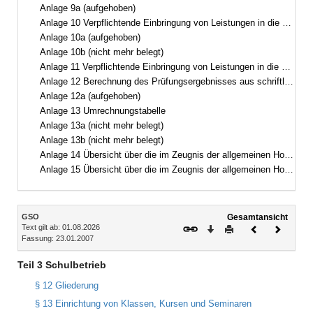
Anlage 9a (aufgehoben)
Anlage 10 Verpflichtende Einbringung von Leistungen in die Gesamtqualifikation(Gymnasium und Kolleg)
Anlage 10a (aufgehoben)
Anlage 10b (nicht mehr belegt)
Anlage 11 Verpflichtende Einbringung von Leistungen in die Gesamtqualifikation(Abendgymnasium)
Anlage 12 Berechnung des Prüfungsergebnisses aus schriftlicher Prüfung und mündlicher Zusatzprüfung
Anlage 12a (aufgehoben)
Anlage 13 Umrechnungstabelle
Anlage 13a (nicht mehr belegt)
Anlage 13b (nicht mehr belegt)
Anlage 14 Übersicht über die im Zeugnis der allgemeinen Hochschulreife für andere Bewerberinnen und Bewerber erreichbare Höchstzahl von Punkten
Anlage 15 Übersicht über die im Zeugnis der allgemeinen Hochschulreife für andere Bewerberinnen und Bewerber für Schülerinnen und Schüler staatlich genehmigter Ersatzschulen erreichbare Höchstzahl von Punkten, wenn von der Ersetzungsmöglichkeit nach § 64 Abs. 2 Gebrauch gemacht wird
Inhalt
GSO
Gesamtansicht
Text gilt ab: 01.08.2026
Download
Drucken
Vorheriges
Nächste
Fassung: 23.01.2007
Dokument
Dokume
Teil 3 Schulbetrieb
§ 12 Gliederung
§ 13 Einrichtung von Klassen, Kursen und Seminaren