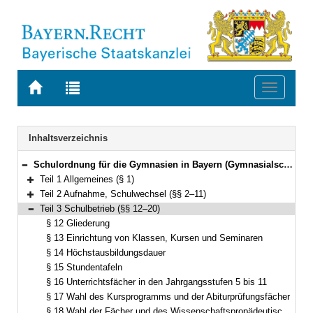
Zur
Zur
Toggle
Startseite
Trefferliste
navigati
von
der
BAYERN.RECHT
letzten
Navigation
Inhaltsverzeichnis
Suche
Schulordnung für die Gymnasien in Bayern (Gymnasialschulordnung – GSO) Vom 23. Januar 2007 (GVBl. S. 68) BayRS 2235-1-1-1-K (§§ 1–69)
Bereich reduzieren
Teil 1 Allgemeines (§ 1)
Bereich erweitern
Teil 2 Aufnahme, Schulwechsel (§§ 2–11)
Bereich erweitern
Teil 3 Schulbetrieb (§§ 12–20)
Bereich reduzieren
§ 12 Gliederung
§ 13 Einrichtung von Klassen, Kursen und Seminaren
§ 14 Höchstausbildungsdauer
§ 15 Stundentafeln
§ 16 Unterrichtsfächer in den Jahrgangsstufen 5 bis 11
§ 17 Wahl des Kursprogramms und der Abiturprüfungsfächer
§ 18 Wahl der Fächer und des Wissenschaftspropädeutischen Seminars