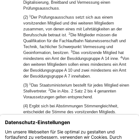
Digitalisierung, Breitband und Vermessung einen
Prüfungsausschuss.
1
(2)
Der Prüfungsausschuss setzt sich aus einem
vorsitzenden Mitglied und drei weiteren Mitgliedern
zusammen, von denen eines mit Lehrtätigkeiten an der
2
Berufsschule betraut ist.
Die Mitglieder müssen die
Qualifikation für die Fachlaufbahn Naturwissenschaft und
Technik, fachlicher Schwerpunkt Vermessung und
3
Geoinformation, besitzen.
Das vorsitzende Mitglied hat
4
mindestens ein Amt der Besoldungsgruppe A 14 inne.
Von
den weiteren Mitgliedern sollen eines mindestens ein Amt
der Besoldungsgruppe A 10 und zwei mindestens ein Amt
der Besoldungsgruppe A 7 innehaben.
1
(3)
Das Staatsministerium bestellt für jedes Mitglied einen
2
Stellvertreter.
Die in Abs. 2 Satz 2 bis 4 genannten
Voraussetzungen gelten entsprechend.
(4) Ergibt sich bei Abstimmungen Stimmengleichheit,
entscheidet die Stimme des vorsitzenden Mitglieds.
(5) Das vorsitzende Mitglied des Prüfungsausschusses
kann Angehörige der staatlichen Vermessungsbehörden
beauftragen, Prüfungsaufgaben und Lösungshinweise zu
entwerfen.