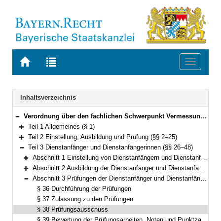
Zur
Zur
Toggle
Startseite
Trefferliste
navigati
von
der
BAYERN.RECHT
letzten
Navigation
Inhaltsverzeichnis
Suche
Verordnung über den fachlichen Schwerpunkt Vermessung und Geoinformation (FachV-VermGeo) Vom 28. September 2012 (GVBl. S. 493) BayRS 2038-3-5-5-F (§§ 1–62)
Bereich reduzieren
Teil 1 Allgemeines (§ 1)
Bereich erweitern
Teil 2 Einstellung, Ausbildung und Prüfung (§§ 2–25)
Bereich erweitern
Teil 3 Dienstanfänger und Dienstanfängerinnen (§§ 26–48)
Bereich reduzieren
Abschnitt 1 Einstellung von Dienstanfängern und Dienstanfängerinnen (§§ 26–27)
Bereich erweitern
Abschnitt 2 Ausbildung der Dienstanfänger und Dienstanfängerinnen (§§ 28–35)
Bereich erweitern
Abschnitt 3 Prüfungen der Dienstanfänger und Dienstanfängerinnen (§§ 36–48)
Bereich reduzieren
§ 36 Durchführung der Prüfungen
§ 37 Zulassung zu den Prüfungen
§ 38 Prüfungsausschuss
§ 39 Bewertung der Prüfungsarbeiten, Noten und Punktzahlen