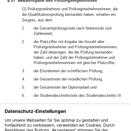
§ 57
Bekanntgabe des Prüfungsergebnisses
(1) Prüfungsteilnehmer und Prüfungsteilnehmerinnen, die
die Qualifikationsprüfung bestanden haben, erhalten ein
Zeugnis, aus dem
1.
die Gesamtprüfungsnote nach Notenstufe und
Zahlenwert,
2.
die Platzziffer mit Angabe der Anzahl aller
Prüfungsteilnehmer und Prüfungsteilnehmerinnen,
der Zahl derjenigen, die die Prüfung bestanden
haben, und der Zahl der Prüfungsteilnehmer und
Prüfungsteilnehmerinnen mit gleicher Platzziffer,
3.
die Einzelnoten der schriftlichen Prüfung,
4.
die Gesamtnote der mündlichen Prüfung,
5.
die Gesamtnote der Diplomarbeit und
6.
die Studienabschnittsnote des Studienabschnitts III
zu ersehen sind.
(2) Über die nichtbestandene Prüfung erhält der
Prüfungsteilnehmer oder die Prüfungsteilnehmerin einen
begründeten Bescheid.