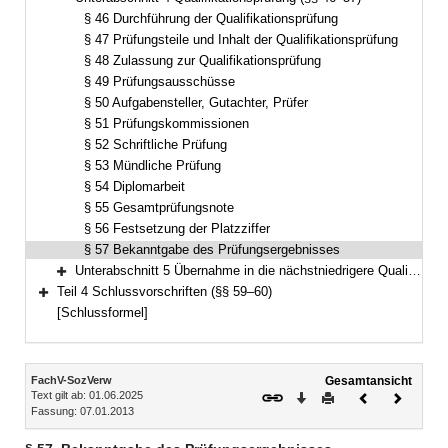
Bereich reduzieren
§ 46 Durchführung der Qualifikationsprüfung
§ 47 Prüfungsteile und Inhalt der Qualifikationsprüfung
§ 48 Zulassung zur Qualifikationsprüfung
§ 49 Prüfungsausschüsse
§ 50 Aufgabensteller, Gutachter, Prüfer
§ 51 Prüfungskommissionen
§ 52 Schriftliche Prüfung
§ 53 Mündliche Prüfung
§ 54 Diplomarbeit
§ 55 Gesamtprüfungsnote
§ 56 Festsetzung der Platzziffer
§ 57 Bekanntgabe des Prüfungsergebnisses
Unterabschnitt 5 Übernahme in die nächstniedrigere Qualifikationsebene (§ 58)
Bereich erweitern
Teil 4 Schlussvorschriften (§§ 59–60)
Bereich erweitern
[Schlussformel]
Inhalt
FachV-SozVerw
Gesamtansicht
Text gilt ab: 01.06.2025
Download
Drucken
Vorheriges
Nächste
Fassung: 07.01.2013
Dokument
Dokume