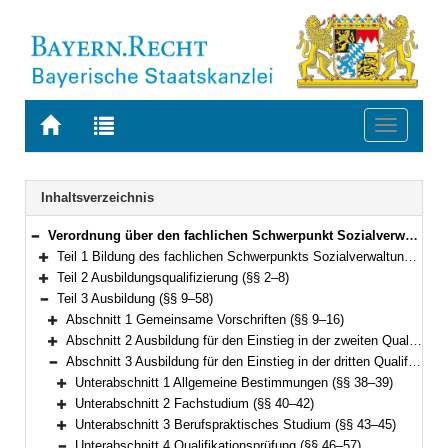
Zur
Zur
Toggle
Startseite
Trefferliste
navigati
von
der
BAYERN.RECHT
letzten
Navigation
Inhaltsverzeichnis
Suche
Verordnung über den fachlichen Schwerpunkt Sozialverwaltung (FachV-SozVerw) Vom 7. Januar 2013 (GVBl. S. 11) BayRS 2038-3-8-3-A (§§ 1–60)
Bereich reduzieren
Teil 1 Bildung des fachlichen Schwerpunkts Sozialverwaltung (§ 1)
Bereich erweitern
Teil 2 Ausbildungsqualifizierung (§§ 2–8)
Bereich erweitern
Teil 3 Ausbildung (§§ 9–58)
Bereich reduzieren
Abschnitt 1 Gemeinsame Vorschriften (§§ 9–16)
Bereich erweitern
Abschnitt 2 Ausbildung für den Einstieg in der zweiten Qualifikationsebene (§§ 17–37)
Bereich erweitern
Abschnitt 3 Ausbildung für den Einstieg in der dritten Qualifikationsebene (§§ 38–58)
Bereich reduzieren
Unterabschnitt 1 Allgemeine Bestimmungen (§§ 38–39)
Bereich erweitern
Unterabschnitt 2 Fachstudium (§§ 40–42)
Bereich erweitern
Unterabschnitt 3 Berufspraktisches Studium (§§ 43–45)
Bereich erweitern
Unterabschnitt 4 Qualifikationsprüfung (§§ 46–57)