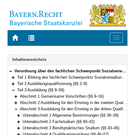
Zur
Zur
Toggle
Startseite
Trefferliste
navigati
von
der
BAYERN.RECHT
letzten
Navigation
Inhaltsverzeichnis
Suche
Verordnung über den fachlichen Schwerpunkt Sozialverwaltung (FachV-SozVerw) Vom 7. Januar 2013 (GVBl. S. 11) BayRS 2038-3-8-3-A (§§ 1–60)
Bereich reduzieren
Teil 1 Bildung des fachlichen Schwerpunkts Sozialverwaltung (§ 1)
Bereich erweitern
Teil 2 Ausbildungsqualifizierung (§§ 2–8)
Bereich erweitern
Teil 3 Ausbildung (§§ 9–58)
Bereich reduzieren
Abschnitt 1 Gemeinsame Vorschriften (§§ 9–16)
Bereich erweitern
Abschnitt 2 Ausbildung für den Einstieg in der zweiten Qualifikationsebene (§§ 17–37)
Bereich erweitern
Abschnitt 3 Ausbildung für den Einstieg in der dritten Qualifikationsebene (§§ 38–58)
Bereich reduzieren
Unterabschnitt 1 Allgemeine Bestimmungen (§§ 38–39)
Bereich erweitern
Unterabschnitt 2 Fachstudium (§§ 40–42)
Bereich erweitern
Unterabschnitt 3 Berufspraktisches Studium (§§ 43–45)
Bereich erweitern
Unterabschnitt 4 Qualifikationsprüfung (§§ 46–57)