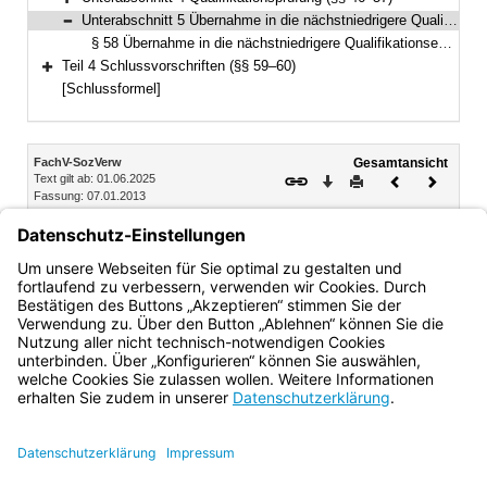
Bereich erweitern
Unterabschnitt 5 Übernahme in die nächstniedrigere Qualifikationsebene (§ 58)
Bereich reduzieren
§ 58 Übernahme in die nächstniedrigere Qualifikationsebene
Teil 4 Schlussvorschriften (§§ 59–60)
Bereich erweitern
[Schlussformel]
Inhalt
FachV-SozVerw
Gesamtansicht
Text gilt ab: 01.06.2025
Download
Drucken
Vorheriges
Nächste
Fassung: 07.01.2013
Dokument
Dokume
Unterabschnitt 5 Übernahme in die nächstniedrigere
Qualifikationsebene
§ 58 Übernahme in die nächstniedrigere Qualifikationsebene
Bayern.de
BayernPortal
Datenschutz
Impressum
Barrierefreiheit