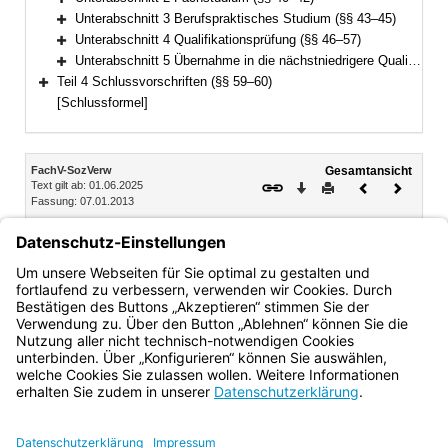
Bereich erweitern
Unterabschnitt 3 Berufspraktisches Studium (§§ 43–45)
Bereich erweitern
Unterabschnitt 4 Qualifikationsprüfung (§§ 46–57)
Bereich erweitern
Unterabschnitt 5 Übernahme in die nächstniedrigere Qualifikationsebene (§ 58)
Bereich erweitern
Teil 4 Schlussvorschriften (§§ 59–60)
Bereich erweitern
[Schlussformel]
Inhalt
FachV-SozVerw
Gesamtansicht
Text gilt ab: 01.06.2025
Download
Drucken
Vorheriges
Nächste
Fassung: 07.01.2013
Dokument
Dokume
Unterabschnitt 1 Allgemeine Bestimmungen
§ 38 Ziel, Aufbau und Dauer des Studiums
§ 39 Curricularer Rahmenlehrplan
Bayern.de
BayernPortal
Datenschutz
Impressum