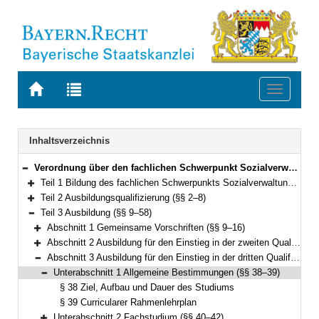
Zur
Zur
Toggle
Startseite
Trefferliste
navigati
von
der
BAYERN.RECHT
letzten
Navigation
Inhaltsverzeichnis
Suche
Verordnung über den fachlichen Schwerpunkt Sozialverwaltung (FachV-SozVerw) Vom 7. Januar 2013 (GVBl. S. 11) BayRS 2038-3-8-3-A (§§ 1–60)
Bereich reduzieren
Teil 1 Bildung des fachlichen Schwerpunkts Sozialverwaltung (§ 1)
Bereich erweitern
Teil 2 Ausbildungsqualifizierung (§§ 2–8)
Bereich erweitern
Teil 3 Ausbildung (§§ 9–58)
Bereich reduzieren
Abschnitt 1 Gemeinsame Vorschriften (§§ 9–16)
Bereich erweitern
Abschnitt 2 Ausbildung für den Einstieg in der zweiten Qualifikationsebene (§§ 17–37)
Bereich erweitern
Abschnitt 3 Ausbildung für den Einstieg in der dritten Qualifikationsebene (§§ 38–58)
Bereich reduzieren
Unterabschnitt 1 Allgemeine Bestimmungen (§§ 38–39)
Bereich reduzieren
§ 38 Ziel, Aufbau und Dauer des Studiums
§ 39 Curricularer Rahmenlehrplan
Unterabschnitt 2 Fachstudium (§§ 40–42)