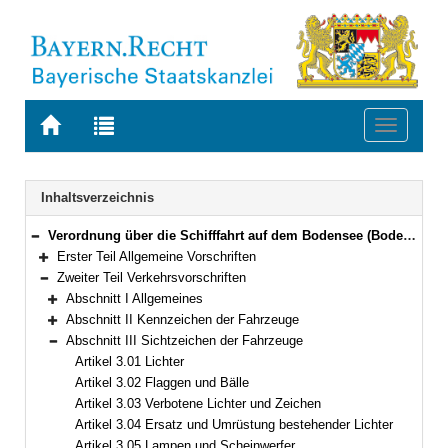
Zur
Zur
Toggle
Startseite
Trefferliste
navigati
von
der
BAYERN.RECHT
letzten
Navigation
Inhaltsverzeichnis
Suche
Verordnung über die Schifffahrt auf dem Bodensee (Bodensee-Schifffahrts-Ordnung – BSO) Vom 20. März 1976 (GVBl. S. 55)
Bereich reduzieren
Erster Teil Allgemeine Vorschriften
Bereich erweitern
Zweiter Teil Verkehrsvorschriften
Bereich reduzieren
Abschnitt I Allgemeines
Bereich erweitern
Abschnitt II Kennzeichen der Fahrzeuge
Bereich erweitern
Abschnitt III Sichtzeichen der Fahrzeuge
Bereich reduzieren
Artikel 3.01 Lichter
Artikel 3.02 Flaggen und Bälle
Artikel 3.03 Verbotene Lichter und Zeichen
Artikel 3.04 Ersatz und Umrüstung bestehender Lichter
Artikel 3.05 Lampen und Scheinwerfer