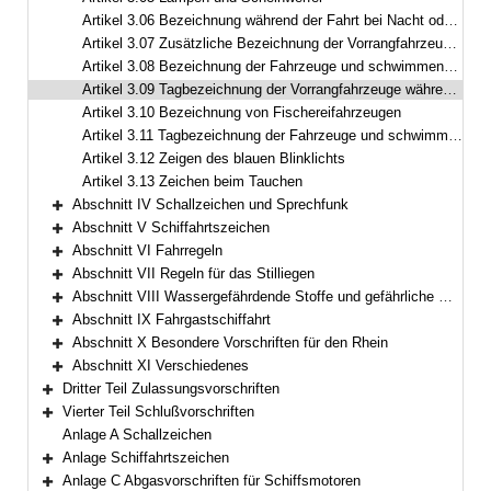
Artikel 3.06 Bezeichnung während der Fahrt bei Nacht oder bei unsichtigem Wetter
Artikel 3.07 Zusätzliche Bezeichnung der Vorrangfahrzeuge während der Fahrt bei Nacht oder bei unsichtigem Wetter
Artikel 3.08 Bezeichnung der Fahrzeuge und schwimmenden Anlagen beim Stilliegen bei Nacht oder bei unsichtigem Wetter
Artikel 3.09 Tagbezeichnung der Vorrangfahrzeuge während der Fahrt
Artikel 3.10 Bezeichnung von Fischereifahrzeugen
Artikel 3.11 Tagbezeichnung der Fahrzeuge und schwimmenden Anlagen, deren Verankerungen die Schiffahrt gefährden können
Artikel 3.12 Zeigen des blauen Blinklichts
Artikel 3.13 Zeichen beim Tauchen
Abschnitt IV Schallzeichen und Sprechfunk
Bereich erweitern
Abschnitt V Schiffahrtszeichen
Bereich erweitern
Abschnitt VI Fahrregeln
Bereich erweitern
Abschnitt VII Regeln für das Stilliegen
Bereich erweitern
Abschnitt VIII Wassergefährdende Stoffe und gefährliche Güter
Bereich erweitern
Abschnitt IX Fahrgastschiffahrt
Bereich erweitern
Abschnitt X Besondere Vorschriften für den Rhein
Bereich erweitern
Abschnitt XI Verschiedenes
Bereich erweitern
Dritter Teil Zulassungsvorschriften
Bereich erweitern
Vierter Teil Schlußvorschriften
Bereich erweitern
Anlage A Schallzeichen
Anlage Schiffahrtszeichen
Bereich erweitern
Anlage C Abgasvorschriften für Schiffsmotoren