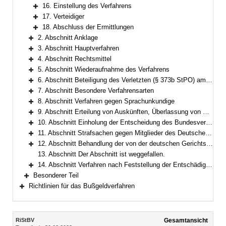
Bereich erweitern
16. Einstellung des Verfahrens
Bereich erweitern
17. Verteidiger
Bereich erweitern
18. Abschluss der Ermittlungen
Bereich erweitern
2. Abschnitt Anklage
Bereich erweitern
3. Abschnitt Hauptverfahren
Bereich erweitern
4. Abschnitt Rechtsmittel
Bereich erweitern
5. Abschnitt Wiederaufnahme des Verfahrens
Bereich erweitern
6. Abschnitt Beteiligung des Verletzten (§ 373b StPO) am Verfahren
Bereich erweitern
7. Abschnitt Besondere Verfahrensarten
Bereich erweitern
8. Abschnitt Verfahren gegen Sprachunkundige
Bereich erweitern
9. Abschnitt Erteilung von Auskünften, Überlassung von Kopien und Gewährung von Akteneinsicht
Bereich erweitern
10. Abschnitt Einholung der Entscheidung des Bundesverfassungsgerichts
Bereich erweitern
11. Abschnitt Strafsachen gegen Mitglieder des Deutschen Bundestages, der gesetzgebenden Körperschaften der Länder sowie des Europäischen Parlaments
Bereich erweitern
12. Abschnitt Behandlung der von der deutschen Gerichtsbarkeit befreiten Personen
Bereich erweitern
13. Abschnitt Der Abschnitt ist weggefallen.
14. Abschnitt Verfahren nach Feststellung der Entschädigungspflicht nach dem Gesetz über die Entschädigung für Strafverfolgungsmaßnahmen
Bereich erweitern
Besonderer Teil
Bereich erweitern
Richtlinien für das Bußgeldverfahren
Bereich erweitern
Inhalt
RiStBV
Gesamtansicht