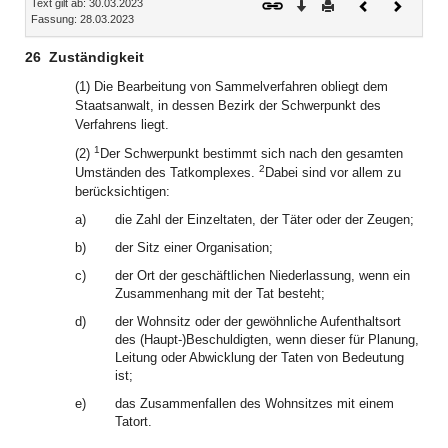
Text gilt ab: 30.03.2023
Download
Drucken
Vorheriges
Nächste
Fassung: 28.03.2023
Dokument
Dokume
26
Zuständigkeit
(1) Die Bearbeitung von Sammelverfahren obliegt dem
Staatsanwalt, in dessen Bezirk der Schwerpunkt des
Verfahrens liegt.
1
(2)
Der Schwerpunkt bestimmt sich nach den gesamten
2
Umständen des Tatkomplexes.
Dabei sind vor allem zu
berücksichtigen:
a)
die Zahl der Einzeltaten, der Täter oder der Zeugen;
b)
der Sitz einer Organisation;
c)
der Ort der geschäftlichen Niederlassung, wenn ein
Zusammenhang mit der Tat besteht;
d)
der Wohnsitz oder der gewöhnliche Aufenthaltsort
des (Haupt-)Beschuldigten, wenn dieser für Planung,
Leitung oder Abwicklung der Taten von Bedeutung
ist;
e)
das Zusammenfallen des Wohnsitzes mit einem
Tatort.