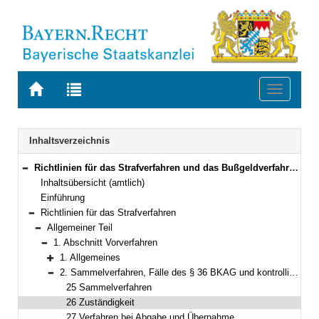
Zur
Zur
Toggle
Startseite
Trefferliste
navigati
von
der
BAYERN.RECHT
letzten
Navigation
Inhaltsverzeichnis
Suche
Richtlinien für das Strafverfahren und das Bußgeldverfahren (RiStBV) Neufassung vom 28. März 2023 (BAnz AT 19.06.2023 B1 )
Bereich reduzieren
Inhaltsübersicht (amtlich)
Einführung
Richtlinien für das Strafverfahren
Bereich reduzieren
Allgemeiner Teil
Bereich reduzieren
1. Abschnitt Vorverfahren
Bereich reduzieren
1. Allgemeines
Bereich erweitern
2. Sammelverfahren, Fälle des § 36 BKAG und kontrollierte Transporte
Bereich reduzieren
25 Sammelverfahren
26 Zuständigkeit
27 Verfahren bei Abgabe und Übernahme