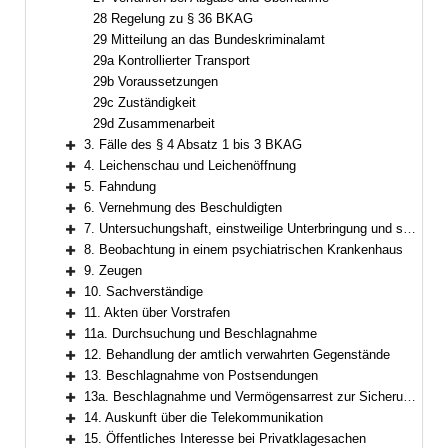
28 Regelung zu § 36 BKAG
29 Mitteilung an das Bundeskriminalamt
29a Kontrollierter Transport
29b Voraussetzungen
29c Zuständigkeit
29d Zusammenarbeit
3. Fälle des § 4 Absatz 1 bis 3 BKAG
Bereich erweitern
4. Leichenschau und Leichenöffnung
Bereich erweitern
5. Fahndung
Bereich erweitern
6. Vernehmung des Beschuldigten
Bereich erweitern
7. Untersuchungshaft, einstweilige Unterbringung und sonstige Maßnahmen zur Sicherstellung der Strafverfolgung und der Strafvollstreckung
Bereich erweitern
8. Beobachtung in einem psychiatrischen Krankenhaus
Bereich erweitern
9. Zeugen
Bereich erweitern
10. Sachverständige
Bereich erweitern
11. Akten über Vorstrafen
Bereich erweitern
11a. Durchsuchung und Beschlagnahme
Bereich erweitern
12. Behandlung der amtlich verwahrten Gegenstände
Bereich erweitern
13. Beschlagnahme von Postsendungen
Bereich erweitern
13a. Beschlagnahme und Vermögensarrest zur Sicherung der Einziehung und der Wertersatzeinziehung, Insolvenzverfahren
Bereich erweitern
14. Auskunft über die Telekommunikation
Bereich erweitern
15. Öffentliches Interesse bei Privatklagesachen