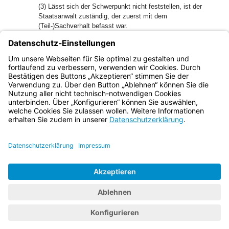
(3) Lässt sich der Schwerpunkt nicht feststellen, ist der
Staatsanwalt zuständig, der zuerst mit dem
(Teil-)Sachverhalt befasst war.
(4) Die Führung eines Sammelverfahrens darf nicht allein
mit der Begründung abgelehnt werden, dass wegen eines
Teils der Taten bereits ein gerichtliches Verfahren anhängig
ist.
Bayern.de
BayernPortal
Datenschutz
Impressum
Barrierefreiheit
Hilfe
Kontakt
Kontrastwechsel
Schriftgröße