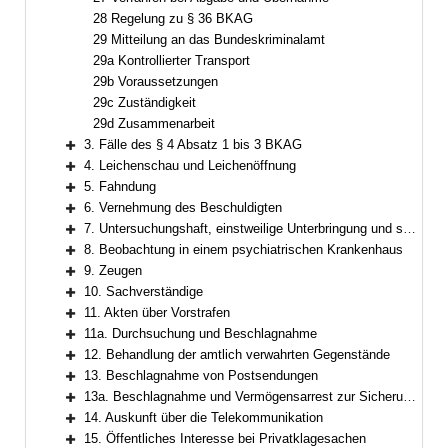
28 Regelung zu § 36 BKAG
29 Mitteilung an das Bundeskriminalamt
29a Kontrollierter Transport
29b Voraussetzungen
29c Zuständigkeit
29d Zusammenarbeit
3. Fälle des § 4 Absatz 1 bis 3 BKAG
Bereich erweitern
4. Leichenschau und Leichenöffnung
Bereich erweitern
5. Fahndung
Bereich erweitern
6. Vernehmung des Beschuldigten
Bereich erweitern
7. Untersuchungshaft, einstweilige Unterbringung und sonstige Maßnahmen zur Sicherstellung der Strafverfolgung und der Strafvollstreckung
Bereich erweitern
8. Beobachtung in einem psychiatrischen Krankenhaus
Bereich erweitern
9. Zeugen
Bereich erweitern
10. Sachverständige
Bereich erweitern
11. Akten über Vorstrafen
Bereich erweitern
11a. Durchsuchung und Beschlagnahme
Bereich erweitern
12. Behandlung der amtlich verwahrten Gegenstände
Bereich erweitern
13. Beschlagnahme von Postsendungen
Bereich erweitern
13a. Beschlagnahme und Vermögensarrest zur Sicherung der Einziehung und der Wertersatzeinziehung, Insolvenzverfahren
Bereich erweitern
14. Auskunft über die Telekommunikation
Bereich erweitern
15. Öffentliches Interesse bei Privatklagesachen