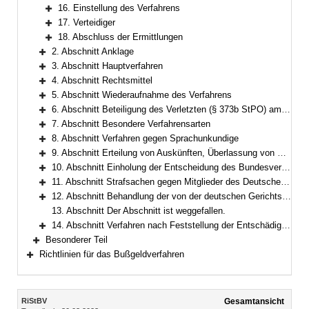
Bereich erweitern
16. Einstellung des Verfahrens
Bereich erweitern
17. Verteidiger
Bereich erweitern
18. Abschluss der Ermittlungen
Bereich erweitern
2. Abschnitt Anklage
Bereich erweitern
3. Abschnitt Hauptverfahren
Bereich erweitern
4. Abschnitt Rechtsmittel
Bereich erweitern
5. Abschnitt Wiederaufnahme des Verfahrens
Bereich erweitern
6. Abschnitt Beteiligung des Verletzten (§ 373b StPO) am Verfahren
Bereich erweitern
7. Abschnitt Besondere Verfahrensarten
Bereich erweitern
8. Abschnitt Verfahren gegen Sprachunkundige
Bereich erweitern
9. Abschnitt Erteilung von Auskünften, Überlassung von Kopien und Gewährung von Akteneinsicht
Bereich erweitern
10. Abschnitt Einholung der Entscheidung des Bundesverfassungsgerichts
Bereich erweitern
11. Abschnitt Strafsachen gegen Mitglieder des Deutschen Bundestages, der gesetzgebenden Körperschaften der Länder sowie des Europäischen Parlaments
Bereich erweitern
12. Abschnitt Behandlung der von der deutschen Gerichtsbarkeit befreiten Personen
Bereich erweitern
13. Abschnitt Der Abschnitt ist weggefallen.
14. Abschnitt Verfahren nach Feststellung der Entschädigungspflicht nach dem Gesetz über die Entschädigung für Strafverfolgungsmaßnahmen
Bereich erweitern
Besonderer Teil
Bereich erweitern
Richtlinien für das Bußgeldverfahren
Bereich erweitern
Inhalt
RiStBV
Gesamtansicht