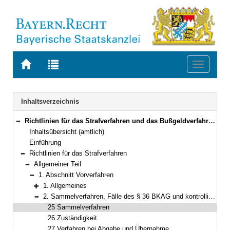
Zur
Zur
Toggle
Startseite
Trefferliste
navigati
von
der
BAYERN.RECHT
letzten
Navigation
Inhaltsverzeichnis
Suche
Richtlinien für das Strafverfahren und das Bußgeldverfahren (RiStBV) Neufassung vom 28. März 2023 (BAnz AT 19.06.2023 B1 )
Bereich reduzieren
Inhaltsübersicht (amtlich)
Einführung
Richtlinien für das Strafverfahren
Bereich reduzieren
Allgemeiner Teil
Bereich reduzieren
1. Abschnitt Vorverfahren
Bereich reduzieren
1. Allgemeines
Bereich erweitern
2. Sammelverfahren, Fälle des § 36 BKAG und kontrollierte Transporte
Bereich reduzieren
25 Sammelverfahren
26 Zuständigkeit
27 Verfahren bei Abgabe und Übernahme