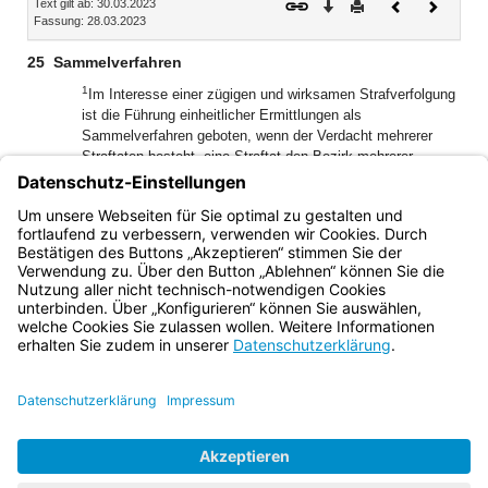
Text gilt ab: 30.03.2023
Download
Drucken
Vorheriges
Nächste
Fassung: 28.03.2023
Dokument
Dokume
25
Sammelverfahren
1
Im Interesse einer zügigen und wirksamen Strafverfolgung
ist die Führung einheitlicher Ermittlungen als
Sammelverfahren geboten, wenn der Verdacht mehrerer
Straftaten besteht, eine Straftat den Bezirk mehrerer
Staatsanwaltschaften berührt oder ein Zusammenhang mit
einer Straftat im Bezirk einer anderen Staatsanwaltschaft
2
besteht.
Dies gilt nicht, sofern die Verschiedenartigkeit der
Taten oder ein anderer wichtiger Grund entgegensteht.
Bayern.de
BayernPortal
Datenschutz
Impressum
Barrierefreiheit
Hilfe