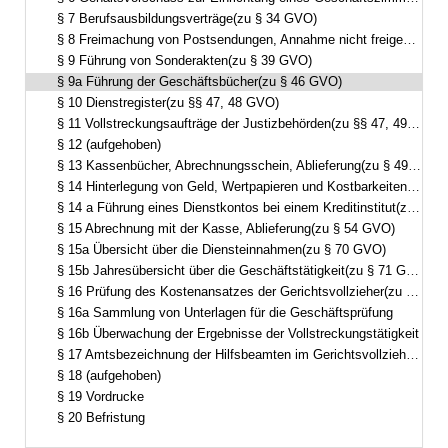
§ 7 Berufsausbildungsverträge(zu § 34 GVO)
§ 8 Freimachung von Postsendungen, Annahme nicht freigemachter Sendungen(zu § 37 GVO)
§ 9 Führung von Sonderakten(zu § 39 GVO)
§ 9a Führung der Geschäftsbücher(zu § 46 GVO)
§ 10 Dienstregister(zu §§ 47, 48 GVO)
§ 11 Vollstreckungsaufträge der Justizbehörden(zu §§ 47, 49 GVO)
§ 12 (aufgehoben)
§ 13 Kassenbücher, Abrechnungsschein, Ablieferung(zu § 49 Abs. 6 GVO)
§ 14 Hinterlegung von Geld, Wertpapieren und Kostbarkeiten(zu § 51 GVO)
§ 14 a Führung eines Dienstkontos bei einem Kreditinstitut(zu § 52 Abs. 1 GVO)
§ 15 Abrechnung mit der Kasse, Ablieferung(zu § 54 GVO)
§ 15a Übersicht über die Diensteinnahmen(zu § 70 GVO)
§ 15b Jahresübersicht über die Geschäftstätigkeit(zu § 71 GVO)
§ 16 Prüfung des Kostenansatzes der Gerichtsvollzieher(zu §§ 72 ff. GVO)
§ 16a Sammlung von Unterlagen für die Geschäftsprüfung
§ 16b Überwachung der Ergebnisse der Vollstreckungstätigkeit
§ 17 Amtsbezeichnung der Hilfsbeamten im Gerichtsvollzieherdienst(zu § 81 GVO)
§ 18 (aufgehoben)
§ 19 Vordrucke
§ 20 Befristung