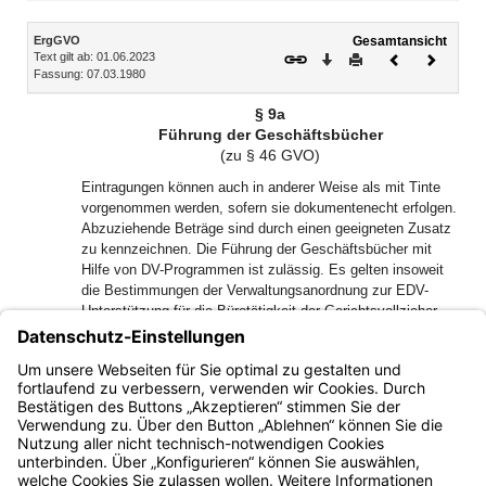
Inhalt
ErgGVO
Gesamtansicht
Text gilt ab: 01.06.2023
Download
Drucken
Vorheriges
Nächste
Fassung: 07.03.1980
Dokument
Dokume
§ 9a
Führung der Geschäftsbücher
(zu § 46 GVO)
Eintragungen können auch in anderer Weise als mit Tinte
vorgenommen werden, sofern sie dokumentenecht erfolgen.
Abzuziehende Beträge sind durch einen geeigneten Zusatz
zu kennzeichnen. Die Führung der Geschäftsbücher mit
Hilfe von DV-Programmen ist zulässig. Es gelten insoweit
die Bestimmungen der Verwaltungsanordnung zur EDV-
Unterstützung für die Bürotätigkeit der Gerichtsvollzieher
(Bekanntmachung des Bayerischen Staatsministeriums der
Justiz und für Verbraucherschutz vom 12. November 2012
Az. 1518 - VI - 810/94, JMBl S. 135, geändert durch
Bekanntmachung vom 24. Februar 2014, JMBl S. 38).
Bayern.de