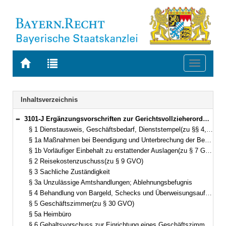
Zur
Zur
Toggle
Startseite
Trefferliste
navigati
von
der
BAYERN.RECHT
letzten
Navigation
Inhaltsverzeichnis
Suche
3101-J Ergänzungsvorschriften zur Gerichtsvollzieherordnung (ErgGVO) Bekanntmachung des Bayerischen Staatsministeriums der Justiz vom 7. März 1980, Az. 2344 - V - 76/80 (JMBl. S. 43) (§§ 1–20)
Bereich reduzieren
§ 1 Dienstausweis, Geschäftsbedarf, Dienststempel(zu §§ 4, 5, 36 GVO)
§ 1a Maßnahmen bei Beendigung und Unterbrechung der Beschäftigung(zu § 6 GVO)
§ 1b Vorläufiger Einbehalt zu erstattender Auslagen(zu § 7 GVO)
§ 2 Reisekostenzuschuss(zu § 9 GVO)
§ 3 Sachliche Zuständigkeit
§ 3a Unzulässige Amtshandlungen; Ablehnungsbefugnis
§ 4 Behandlung von Bargeld, Schecks und Überweisungsaufträgen durch die Verteilungsstelle(zu § 22 Abs. 6 GVO)
§ 5 Geschäftszimmer(zu § 30 GVO)
§ 5a Heimbüro
§ 6 Gehaltsvorschuss zur Einrichtung eines Geschäftszimmers(zu § 31 GVO)