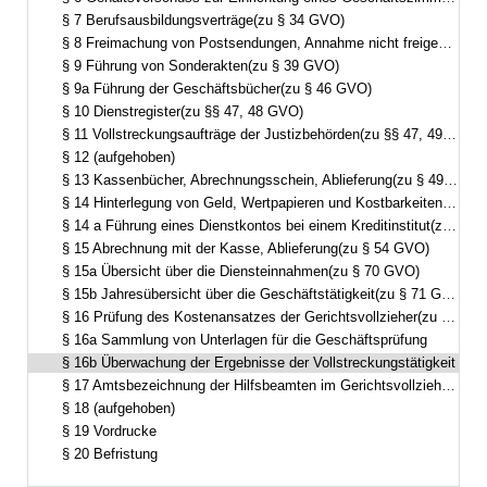
§ 7 Berufsausbildungsverträge(zu § 34 GVO)
§ 8 Freimachung von Postsendungen, Annahme nicht freigemachter Sendungen(zu § 37 GVO)
§ 9 Führung von Sonderakten(zu § 39 GVO)
§ 9a Führung der Geschäftsbücher(zu § 46 GVO)
§ 10 Dienstregister(zu §§ 47, 48 GVO)
§ 11 Vollstreckungsaufträge der Justizbehörden(zu §§ 47, 49 GVO)
§ 12 (aufgehoben)
§ 13 Kassenbücher, Abrechnungsschein, Ablieferung(zu § 49 Abs. 6 GVO)
§ 14 Hinterlegung von Geld, Wertpapieren und Kostbarkeiten(zu § 51 GVO)
§ 14 a Führung eines Dienstkontos bei einem Kreditinstitut(zu § 52 Abs. 1 GVO)
§ 15 Abrechnung mit der Kasse, Ablieferung(zu § 54 GVO)
§ 15a Übersicht über die Diensteinnahmen(zu § 70 GVO)
§ 15b Jahresübersicht über die Geschäftstätigkeit(zu § 71 GVO)
§ 16 Prüfung des Kostenansatzes der Gerichtsvollzieher(zu §§ 72 ff. GVO)
§ 16a Sammlung von Unterlagen für die Geschäftsprüfung
§ 16b Überwachung der Ergebnisse der Vollstreckungstätigkeit
§ 17 Amtsbezeichnung der Hilfsbeamten im Gerichtsvollzieherdienst(zu § 81 GVO)
§ 18 (aufgehoben)
§ 19 Vordrucke
§ 20 Befristung