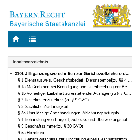
Zur
Zur
Toggle
Startseite
Trefferliste
navigati
von
der
BAYERN.RECHT
letzten
Navigation
Inhaltsverzeichnis
Suche
3101-J Ergänzungsvorschriften zur Gerichtsvollzieherordnung (ErgGVO) Bekanntmachung des Bayerischen Staatsministeriums der Justiz vom 7. März 1980, Az. 2344 - V - 76/80 (JMBl. S. 43) (§§ 1–20)
Bereich reduzieren
§ 1 Dienstausweis, Geschäftsbedarf, Dienststempel(zu §§ 4, 5, 36 GVO)
§ 1a Maßnahmen bei Beendigung und Unterbrechung der Beschäftigung(zu § 6 GVO)
§ 1b Vorläufiger Einbehalt zu erstattender Auslagen(zu § 7 GVO)
§ 2 Reisekostenzuschuss(zu § 9 GVO)
§ 3 Sachliche Zuständigkeit
§ 3a Unzulässige Amtshandlungen; Ablehnungsbefugnis
§ 4 Behandlung von Bargeld, Schecks und Überweisungsaufträgen durch die Verteilungsstelle(zu § 22 Abs. 6 GVO)
§ 5 Geschäftszimmer(zu § 30 GVO)
§ 5a Heimbüro
§ 6 Gehaltsvorschuss zur Einrichtung eines Geschäftszimmers(zu § 31 GVO)