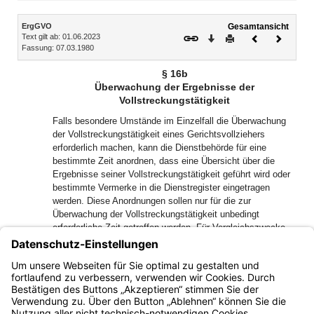
Inhalt
ErgGVO
Gesamtansicht
Text gilt ab: 01.06.2023
Download
Drucken
Vorheriges
Nächste
Fassung: 07.03.1980
Dokument
Dokume
§ 16b
Überwachung der Ergebnisse der
Vollstreckungstätigkeit
Falls besondere Umstände im Einzelfall die Überwachung
der Vollstreckungstätigkeit eines Gerichtsvollziehers
erforderlich machen, kann die Dienstbehörde für eine
bestimmte Zeit anordnen, dass eine Übersicht über die
Ergebnisse seiner Vollstreckungstätigkeit geführt wird oder
bestimmte Vermerke in die Dienstregister eingetragen
werden. Diese Anordnungen sollen nur für die zur
Überwachung der Vollstreckungstätigkeit unbedingt
erforderliche Zeit getroffen werden. Für Vergleichszwecke
kann der Präsident des Oberlandesgerichts anordnen, dass
für kurze Zeiträume eine Übersicht über die Ergebnisse der
Vollstreckungstätigkeit der Gerichtsvollzieher eines oder
einzelner Amtsgerichte geführt wird.