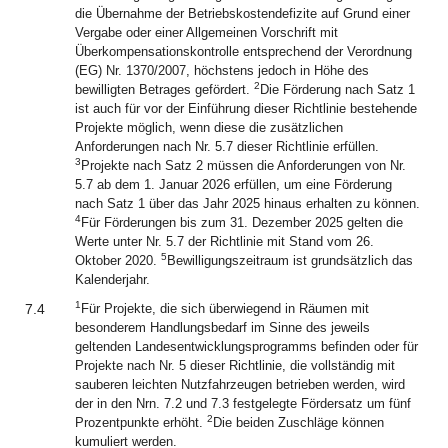
die Übernahme der Betriebskostendefizite auf Grund einer
Vergabe oder einer Allgemeinen Vorschrift mit
Überkompensationskontrolle entsprechend der Verordnung
(EG) Nr. 1370/2007, höchstens jedoch in Höhe des
2
bewilligten Betrages gefördert.
Die Förderung nach Satz 1
ist auch für vor der Einführung dieser Richtlinie bestehende
Projekte möglich, wenn diese die zusätzlichen
Anforderungen nach Nr. 5.7 dieser Richtlinie erfüllen.
3
Projekte nach Satz 2 müssen die Anforderungen von Nr.
5.7 ab dem 1. Januar 2026 erfüllen, um eine Förderung
nach Satz 1 über das Jahr 2025 hinaus erhalten zu können.
4
Für Förderungen bis zum 31. Dezember 2025 gelten die
Werte unter Nr. 5.7 der Richtlinie mit Stand vom 26.
5
Oktober 2020.
Bewilligungszeitraum ist grundsätzlich das
Kalenderjahr.
1
7.4
Für Projekte, die sich überwiegend in Räumen mit
besonderem Handlungsbedarf im Sinne des jeweils
geltenden Landesentwicklungsprogramms befinden oder für
Projekte nach Nr. 5 dieser Richtlinie, die vollständig mit
sauberen leichten Nutzfahrzeugen betrieben werden, wird
der in den Nrn. 7.2 und 7.3 festgelegte Fördersatz um fünf
2
Prozentpunkte erhöht.
Die beiden Zuschläge können
kumuliert werden.