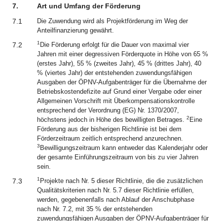
7.
Art und Umfang der Förderung
7.1
Die Zuwendung wird als Projektförderung im Weg der
Anteilfinanzierung gewährt.
1
7.2
Die Förderung erfolgt für die Dauer von maximal vier
Jahren mit einer degressiven Förderquote in Höhe von 65 %
(erstes Jahr), 55 % (zweites Jahr), 45 % (drittes Jahr), 40
% (viertes Jahr) der entstehenden zuwendungsfähigen
Ausgaben der ÖPNV-Aufgabenträger für die Übernahme der
Betriebskostendefizite auf Grund einer Vergabe oder einer
Allgemeinen Vorschrift mit Überkompensationskontrolle
entsprechend der Verordnung (EG) Nr. 1370/2007,
2
höchstens jedoch in Höhe des bewilligten Betrages.
Eine
Förderung aus der bisherigen Richtlinie ist bei dem
Förderzeitraum zeitlich entsprechend anzurechnen.
3
Bewilligungszeitraum kann entweder das Kalenderjahr oder
der gesamte Einführungszeitraum von bis zu vier Jahren
sein.
1
7.3
Projekte nach Nr. 5 dieser Richtlinie, die die zusätzlichen
Qualitätskriterien nach Nr. 5.7 dieser Richtlinie erfüllen,
werden, gegebenenfalls nach Ablauf der Anschubphase
nach Nr. 7.2, mit 35 % der entstehenden
zuwendungsfähigen Ausgaben der ÖPNV-Aufgabenträger für