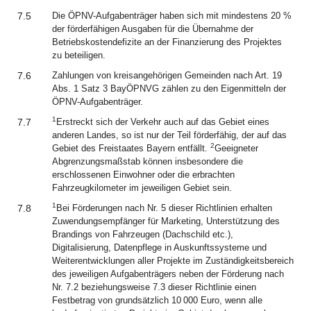
7.5
Die ÖPNV-Aufgabenträger haben sich mit mindestens 20 %
der förderfähigen Ausgaben für die Übernahme der
Betriebskostendefizite an der Finanzierung des Projektes
zu beteiligen.
7.6
Zahlungen von kreisangehörigen Gemeinden nach Art. 19
Abs. 1 Satz 3 BayÖPNVG zählen zu den Eigenmitteln der
ÖPNV-Aufgabenträger.
1
7.7
Erstreckt sich der Verkehr auch auf das Gebiet eines
anderen Landes, so ist nur der Teil förderfähig, der auf das
2
Gebiet des Freistaates Bayern entfällt.
Geeigneter
Abgrenzungsmaßstab können insbesondere die
erschlossenen Einwohner oder die erbrachten
Fahrzeugkilometer im jeweiligen Gebiet sein.
1
7.8
Bei Förderungen nach Nr. 5 dieser Richtlinien erhalten
Zuwendungsempfänger für Marketing, Unterstützung des
Brandings von Fahrzeugen (Dachschild etc.),
Digitalisierung, Datenpflege in Auskunftssysteme und
Weiterentwicklungen aller Projekte im Zuständigkeitsbereich
des jeweiligen Aufgabenträgers neben der Förderung nach
Nr. 7.2 beziehungsweise 7.3 dieser Richtlinie einen
Festbetrag von grundsätzlich 10 000 Euro, wenn alle