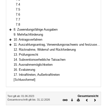
7.4
7.5
7.6
7.7
7.8
8. Zuwendungsfähige Ausgaben
Bereich erweitern
9. Mehrfachförderung
10. Antragsverfahren
Bereich erweitern
11. Auszahlungsantrag, Verwendungsnachweis und festzusetzende Auflagen
Bereich erweitern
12. Rücknahme, Widerruf und Rückforderung
13. Prüfungsrecht
14. Subventionserhebliche Tatsachen
15. Ausnahmemöglichkeiten
16. Evaluierung
17. Inkrafttreten, Außerkrafttreten
[Schlussformel]
Inhalt
Gesamtansicht
Text gilt ab: 01.06.2023
Download
Drucken
Vorheriges
Nächste
Gesamtvorschrift gilt bis: 31.12.2026
Dokument
Dokume