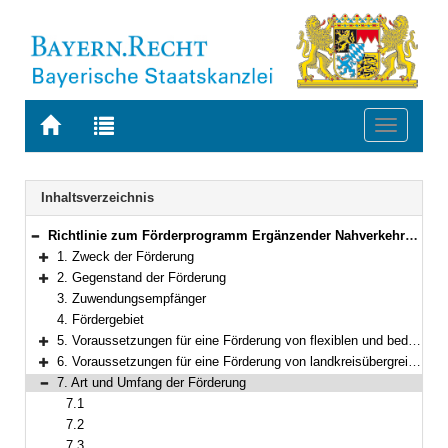
Zur
Zur
Toggle
Startseite
Trefferliste
navigati
von
der
BAYERN.RECHT
letzten
Navigation
Inhaltsverzeichnis
Suche
Richtlinie zum Förderprogramm Ergänzender Nahverkehrsangebote zur Verbesserung der Mobilität im ländlichen Raum mit bedarfsorientierten Bedienformen des allgemeinen ÖPNV und Pilotprojekten landkreisübergreifender Expressbusverbindungen im Omnibusverkehr (ErNa)
Bereich reduzieren
1. Zweck der Förderung
Bereich erweitern
2. Gegenstand der Förderung
Bereich erweitern
3. Zuwendungsempfänger
4. Fördergebiet
5. Voraussetzungen für eine Förderung von flexiblen und bedarfsorientierten Bedienformen im ÖPNV
Bereich erweitern
6. Voraussetzungen für eine Förderung von landkreisübergreifenden Expressbusverbindungen
Bereich erweitern
7. Art und Umfang der Förderung
Bereich reduzieren
7.1
7.2
7.3