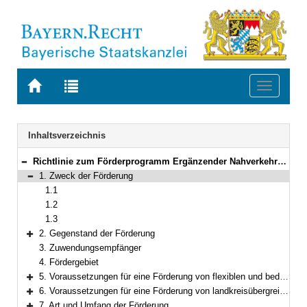
Zur
Zur
Toggle
Startseite
Trefferliste
navigati
von
der
BAYERN.RECHT
letzten
Navigation
Inhaltsverzeichnis
Suche
Richtlinie zum Förderprogramm Ergänzender Nahverkehrsangebote zur Verbesserung der Mobilität im ländlichen Raum mit bedarfsorientierten Bedienformen des allgemeinen ÖPNV und Pilotprojekten landkreisübergreifender Expressbusverbindungen im Omnibusverkehr (ErNa)
Bereich reduzieren
1. Zweck der Förderung
Bereich reduzieren
1.1
1.2
1.3
2. Gegenstand der Förderung
Bereich erweitern
3. Zuwendungsempfänger
4. Fördergebiet
5. Voraussetzungen für eine Förderung von flexiblen und bedarfsorientierten Bedienformen im ÖPNV
Bereich erweitern
6. Voraussetzungen für eine Förderung von landkreisübergreifenden Expressbusverbindungen
Bereich erweitern
7. Art und Umfang der Förderung