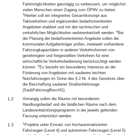
Fahrtmöglichkeiten ganztägig zu verbessern, um möglichst
vielen Menschen einen Zugang zum ÖPNV zu bieten.
3
Hierbei soll ein integriertes Gesamtkonzept aus
Taktverkehren und ergänzenden bedarfsorientierten
Angeboten etabliert und mit den technischen und
4
verkehrlichen Möglichkeiten weiterentwickelt werden.
Bei
der Planung der bedarfsorientierten Angebote sollen die
kommunalen Aufgabenträger prüfen, inwieweit vorhandene
Fahrzeugkapazitäten in anderen Verkehrsformen von
genehmigten und freigestellten Verkehren für eine
wirtschaftliche Verkehrsbedienung berücksichtigt werden
5
können.
Es besteht ein besonderes Interesse an der
Förderung von Angeboten mit sauberen leichten
Nutzfahrzeugen im Sinne des § 2 Nr. 4 des Gesetzes über
die Beschaffung sauberer Straßenfahrzeuge
(SaubFahrzeugBeschG).
1.2
Vorrangig sollen die Räume mit besonderem
Handlungsbedarf und die ländlichen Räume nach dem
Landesentwicklungsprogramm in der jeweils geltenden
Fassung unterstützt werden.
1
1.3
Projekte unter Einsatz von hochautomatisierten
Fahrzeugen (Level 4) und autonomen Fahrzeugen (Level 5)
2