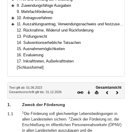
Bereich erweitern
8. Zuwendungsfähige Ausgaben
Bereich erweitern
9. Mehrfachförderung
10. Antragsverfahren
Bereich erweitern
11. Auszahlungsantrag, Verwendungsnachweis und festzusetzende Auflagen
Bereich erweitern
12. Rücknahme, Widerruf und Rückforderung
13. Prüfungsrecht
14. Subventionserhebliche Tatsachen
15. Ausnahmemöglichkeiten
16. Evaluierung
17. Inkrafttreten, Außerkrafttreten
[Schlussformel]
Inhalt
Gesamtansicht
Text gilt ab: 01.06.2023
Download
Drucken
Vorheriges
Nächste
Gesamtvorschrift gilt bis: 31.12.2026
Dokument
Dokume
1.
Zweck der Förderung
1
1.1
Die Förderung soll gleichwertige Lebensbedingungen in
2
allen Landesteilen sichern.
Zweck der Förderung ist, die
Erschließung im öffentlichen Personennahverkehr (ÖPNV)
in allen Landesteilen auszubauen und die