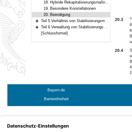
18. Hybride Rekapitalisierungsmaßnahmen
19. Besondere Konstellationen
20. Beendigung
1
20.3
Teil 5 Verhältnis von Stabilisierungsmaßnahmen, Auflagen, Stabilisierungsvertrag
Bereich erweitern
R
Teil 6 Verwaltung von Stabilisierungsmaßnahmen, Sonstiges
K
Bereich erweitern
[Schlussformel]
B
w
20.4
S
w
B
A
2
Bayern.de
Barrierefreiheit