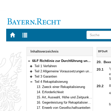
Zur
Zur
Startseite
Trefferliste
von
der
Navigation
BAYERN.RECHT
letzten
Inhalt
Inhaltsverzeichnis
BFDuR
Suche
66-F Richtlinie zur Durchführung und Gewährung von Stabilisierungsmaßnahmen nach dem BayernFonds- und Finanzagentur-Gesetz (BayernFonds-Durchführungsrichtlinie – BFDuR) Gemeinsame Bekanntmachung des Bayerischen Staatsministeriums der Finanzen und für Heimat und des Bayerischen Staatsministeriums für Wirtschaft, Landesentwicklung und Energie vom 24. August 2020, Az. 42/45-VV 9220-2/4/12 (BayMBl. Nr. 491 )
20.
Bee
Bereich reduzieren
Teil 1 Verfahren
1
Bereich erweitern
20.1
Teil 2 Allgemeine Voraussetzungen und Kriterien für die Entscheidung über eine Stabilisierungsmaßnahme
e
Bereich erweitern
Teil 3 Garantien
S
Bereich erweitern
Teil 4 Rekapitalisierung
Bereich reduzieren
20.2
R
13. Zweck einer Rekapitalisierung
14. Erforderlichkeit
a
15. Art, Auswahl, Höhe und Zeitpunkt einer Rekapitalisierung
16. Gegenleistung für Rekapitalisierung, Anreize für zügige Beendigung
b
17. Erwerb von Gesellschaftsanteilen