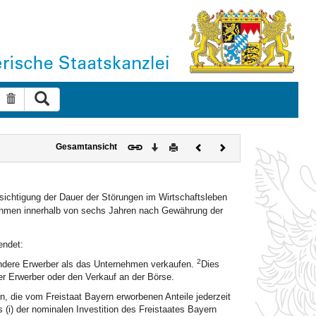
Suche ausführen
Suche zurücksetzen
Download
Drucken
Vorheriges
Nächstes
Gesamtansicht
Dokument
Dokument
ichtigung der Dauer der Störungen im Wirtschaftsleben
nahmen innerhalb von sechs Jahren nach Gewährung der
endet:
2
 andere Erwerber als das Unternehmen verkaufen.
Dies
her Erwerber oder den Verkauf an der Börse.
, die vom Freistaat Bayern erworbenen Anteile jederzeit
(i) der nominalen Investition des Freistaates Bayern