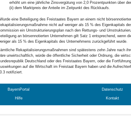
erhöht um eine jährliche Zinsvergütung von 2,0 Prozentpunkten über den 
(ii) dem Marktpreis der Anteile im Zeitpunkt des Rückkaufs.
Wurde eine Beteiligung des Freistaates Bayern an einem nicht börsennotier
ekapitalisierungsmaßnahme nicht auf weniger als 15 % des Eigenkapitals des
ommission ein Umstrukturierungsplan nach den Rettungs- und Umstrukturier
eteiligung an börsennotierten Unternehmen gilt Satz 1 entsprechend, wenn di
eniger als 15 % des Eigenkapitals des Unternehmens zurückgeführt wurde.
ämtliche Rekapitalisierungsmaßnahmen sind spätestens zehn Jahre nach ihr
äre unwirtschaftlich, würde die öffentliche Sicherheit oder Ordnung, die wirtsc
undesrepublik Deutschland oder des Freistaates Bayern, oder die Fortführun
uswirkungen auf die Wirtschaft im Freistaat Bayern haben und die Aufrechte
0.3 notifiziert.
BayernPortal
Datenschutz
Hilfe
Kontakt