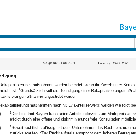
Text gilt ab: 01.08.2024
Fassung: 24.08.2020
ndigung
Rekapitalisierungsmaßnahmen werden beendet, wenn ihr Zweck unter Berücks
2
rreicht ist.
Grundsätzlich soll die Beendigung einer Rekapitalisierungsmaß
tabilisierungsmaßnahme angestrebt werden.
ekapitalisierungsmaßnahmen nach Nr. 17 (Anteilserwerb) werden wie folgt be
1
)
Der Freistaat Bayern kann seine Anteile jederzeit zum Marktpreis an
erfolgt durch eine offene und diskriminierungsfreie Konsultation möglic
1
)
Soweit rechtlich zulässig, ist dem Unternehmen das Recht einzuräumen
2
zurückzukaufen.
Der Rückkaufpreis entspricht dem höheren Betrag aus 