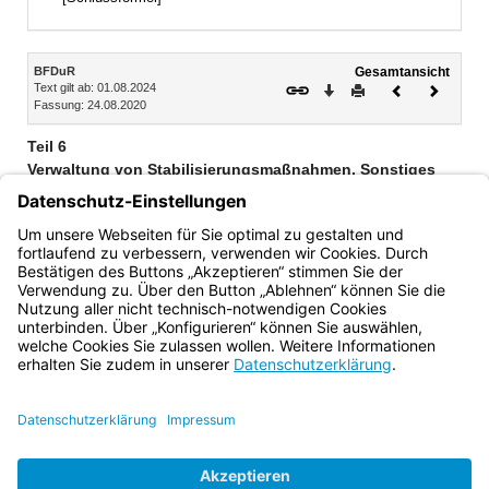
Inhalt
BFDuR
Gesamtansicht
Text gilt ab: 01.08.2024
Download
Drucken
Vorheriges
Nächste
Fassung: 24.08.2020
Dokument
Dokume
Teil 6
Verwaltung von Stabilisierungsmaßnahmen, Sonstiges
24. Verwaltung von Stabilisierungsmaßnahmen
25. Dokumentation, Berichterstattung
26. Inkrafttreten
Bayern.de
BayernPortal
Datenschutz
Impressum
Barrierefreiheit
Hilfe