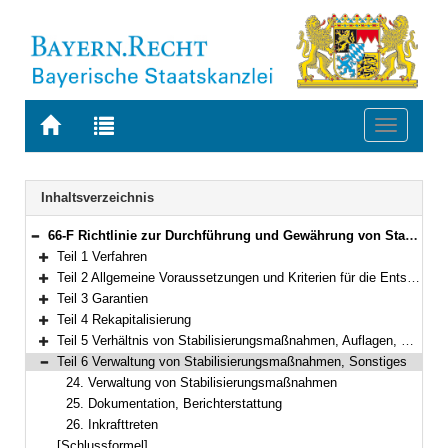
Zur
Zur
Toggle
Startseite
Trefferliste
navigati
von
der
BAYERN.RECHT
letzten
Navigation
Inhaltsverzeichnis
Suche
66-F Richtlinie zur Durchführung und Gewährung von Stabilisierungsmaßnahmen nach dem BayernFonds- und Finanzagentur-Gesetz (BayernFonds-Durchführungsrichtlinie – BFDuR) Gemeinsame Bekanntmachung des Bayerischen Staatsministeriums der Finanzen und für Heimat und des Bayerischen Staatsministeriums für Wirtschaft, Landesentwicklung und Energie vom 24. August 2020, Az. 42/45-VV 9220-2/4/12 (BayMBl. Nr. 491 )
Bereich reduzieren
Teil 1 Verfahren
Bereich erweitern
Teil 2 Allgemeine Voraussetzungen und Kriterien für die Entscheidung über eine Stabilisierungsmaßnahme
Bereich erweitern
Teil 3 Garantien
Bereich erweitern
Teil 4 Rekapitalisierung
Bereich erweitern
Teil 5 Verhältnis von Stabilisierungsmaßnahmen, Auflagen, Stabilisierungsvertrag
Bereich erweitern
Teil 6 Verwaltung von Stabilisierungsmaßnahmen, Sonstiges
Bereich reduzieren
24. Verwaltung von Stabilisierungsmaßnahmen
25. Dokumentation, Berichterstattung
26. Inkrafttreten
[Schlussformel]