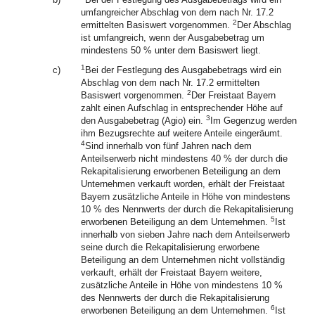
umfangreicher Abschlag von dem nach Nr. 17.2
2
ermittelten Basiswert vorgenommen.
Der Abschlag
ist umfangreich, wenn der Ausgabebetrag um
mindestens 50 % unter dem Basiswert liegt.
1
c)
Bei der Festlegung des Ausgabebetrags wird ein
Abschlag von dem nach Nr. 17.2 ermittelten
2
Basiswert vorgenommen.
Der Freistaat Bayern
zahlt einen Aufschlag in entsprechender Höhe auf
3
den Ausgabebetrag (Agio) ein.
Im Gegenzug werden
ihm Bezugsrechte auf weitere Anteile eingeräumt.
4
Sind innerhalb von fünf Jahren nach dem
Anteilserwerb nicht mindestens 40 % der durch die
Rekapitalisierung erworbenen Beteiligung an dem
Unternehmen verkauft worden, erhält der Freistaat
Bayern zusätzliche Anteile in Höhe von mindestens
10 % des Nennwerts der durch die Rekapitalisierung
5
erworbenen Beteiligung an dem Unternehmen.
Ist
innerhalb von sieben Jahre nach dem Anteilserwerb
seine durch die Rekapitalisierung erworbene
Beteiligung an dem Unternehmen nicht vollständig
verkauft, erhält der Freistaat Bayern weitere,
zusätzliche Anteile in Höhe von mindestens 10 %
des Nennwerts der durch die Rekapitalisierung
6
erworbenen Beteiligung an dem Unternehmen.
Ist