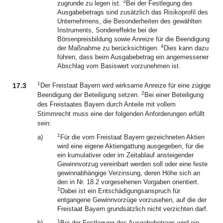
3
zugrunde zu legen ist.
Bei der Festlegung des
Ausgabebetrags sind zusätzlich das Risikoprofil des
Unternehmens, die Besonderheiten des gewählten
Instruments, Sondereffekte bei der
Börsenpreisbildung sowie Anreize für die Beendigung
4
der Maßnahme zu berücksichtigen.
Dies kann dazu
führen, dass beim Ausgabebetrag ein angemessener
Abschlag vom Basiswert vorzunehmen ist.
1
17.3
Der Freistaat Bayern wird wirksame Anreize für eine zügige
2
Beendigung der Beteiligung setzen.
Bei einer Beteiligung
des Freistaates Bayern durch Anteile mit vollem
Stimmrecht muss eine der folgenden Anforderungen erfüllt
sein:
1
a)
Für die vom Freistaat Bayern gezeichneten Aktien
wird eine eigene Aktiengattung ausgegeben, für die
ein kumulativer oder im Zeitablauf ansteigender
Gewinnvorzug vereinbart werden soll oder eine feste
gewinnabhängige Verzinsung, deren Höhe sich an
den in Nr. 18.2 vorgesehenen Vorgaben orientiert.
2
Dabei ist ein Entschädigungsanspruch für
entgangene Gewinnvorzüge vorzusehen, auf die der
Freistaat Bayern grundsätzlich nicht verzichten darf.
1
b)
Bei der Festlegung des Ausgabebetrags wird ein