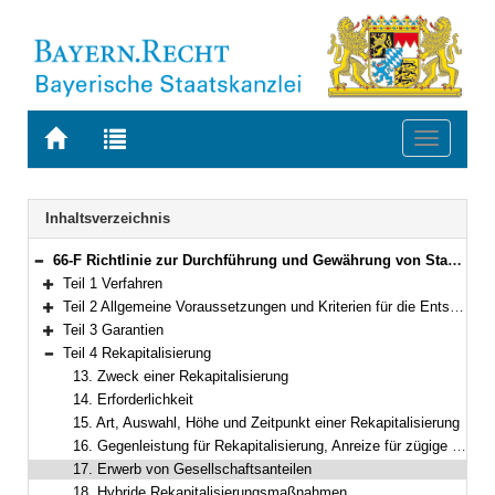
Zur
Zur
Toggle
Startseite
Trefferliste
navigati
von
der
BAYERN.RECHT
letzten
Navigation
Inhaltsverzeichnis
Suche
66-F Richtlinie zur Durchführung und Gewährung von Stabilisierungsmaßnahmen nach dem BayernFonds- und Finanzagentur-Gesetz (BayernFonds-Durchführungsrichtlinie – BFDuR) Gemeinsame Bekanntmachung des Bayerischen Staatsministeriums der Finanzen und für Heimat und des Bayerischen Staatsministeriums für Wirtschaft, Landesentwicklung und Energie vom 24. August 2020, Az. 42/45-VV 9220-2/4/12 (BayMBl. Nr. 491 )
Bereich reduzieren
Teil 1 Verfahren
Bereich erweitern
Teil 2 Allgemeine Voraussetzungen und Kriterien für die Entscheidung über eine Stabilisierungsmaßnahme
Bereich erweitern
Teil 3 Garantien
Bereich erweitern
Teil 4 Rekapitalisierung
Bereich reduzieren
13. Zweck einer Rekapitalisierung
14. Erforderlichkeit
15. Art, Auswahl, Höhe und Zeitpunkt einer Rekapitalisierung
16. Gegenleistung für Rekapitalisierung, Anreize für zügige Beendigung
17. Erwerb von Gesellschaftsanteilen
18. Hybride Rekapitalisierungsmaßnahmen