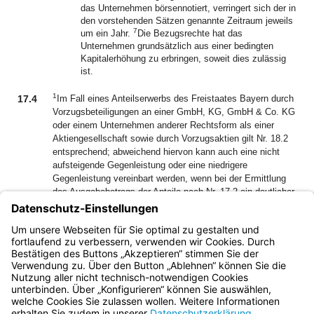
das Unternehmen börsennotiert, verringert sich der in
den vorstehenden Sätzen genannte Zeitraum jeweils
7
um ein Jahr.
Die Bezugsrechte hat das
Unternehmen grundsätzlich aus einer bedingten
Kapitalerhöhung zu erbringen, soweit dies zulässig
ist.
1
17.4
Im Fall eines Anteilserwerbs des Freistaates Bayern durch
Vorzugsbeteiligungen an einer GmbH, KG, GmbH & Co. KG
oder einem Unternehmen anderer Rechtsform als einer
Aktiengesellschaft sowie durch Vorzugsaktien gilt Nr. 18.2
entsprechend; abweichend hiervon kann auch eine nicht
aufsteigende Gegenleistung oder eine niedrigere
Gegenleistung vereinbart werden, wenn bei der Ermittlung
des Ausgabebetrags der Anteile nach Nr. 17.2 ein deutlicher
2
Abschlag vom Marktwert vorgenommen wird.
Werden
Vorzugsbeteiligungen zum Zweck der Veräußerung der
Beteiligung in Anteile mit Stimmrecht umgewandelt, so
findet Nr. 18.3 Buchst. a entsprechende Anwendung.
Bayern.de
BayernPortal