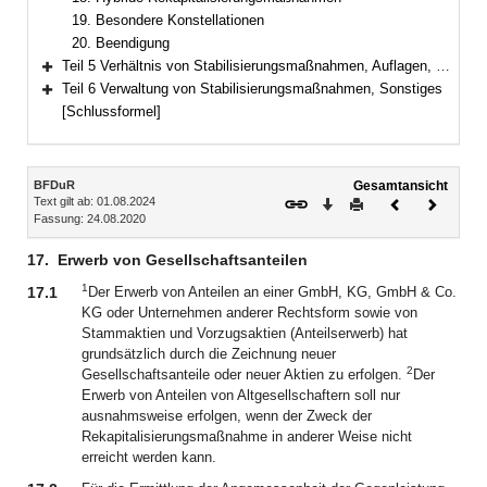
19. Besondere Konstellationen
20. Beendigung
Teil 5 Verhältnis von Stabilisierungsmaßnahmen, Auflagen, Stabilisierungsvertrag
Bereich erweitern
Teil 6 Verwaltung von Stabilisierungsmaßnahmen, Sonstiges
Bereich erweitern
[Schlussformel]
Inhalt
BFDuR
Gesamtansicht
Text gilt ab: 01.08.2024
Download
Drucken
Vorheriges
Nächste
Fassung: 24.08.2020
Dokument
Dokume
17.
Erwerb von Gesellschaftsanteilen
1
17.1
Der Erwerb von Anteilen an einer GmbH, KG, GmbH & Co.
KG oder Unternehmen anderer Rechtsform sowie von
Stammaktien und Vorzugsaktien (Anteilserwerb) hat
grundsätzlich durch die Zeichnung neuer
2
Gesellschaftsanteile oder neuer Aktien zu erfolgen.
Der
Erwerb von Anteilen von Altgesellschaftern soll nur
ausnahmsweise erfolgen, wenn der Zweck der
Rekapitalisierungsmaßnahme in anderer Weise nicht
erreicht werden kann.