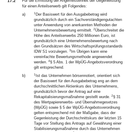
17.2
Für die Ermittlung der Angemessenheit der Gegenleistung
für einen Anteilserwerb gilt Folgendes:
1
a)
Der Basiswert für den Ausgabebetrag wird
grundsätzlich durch ein Sachverständigengutachten
unter Anwendung von anerkannten Methoden der
2
Unternehmensbewertung ermittelt.
Überschreitet die
Höhe des Anteilserwerbs 250 Millionen Euro, ist
grundsätzlich eine Unternehmensbewertung nach
den Grundsätzen des Wirtschaftsprüfungsstandards
3
IDW S1 vorzulegen.
Im Übrigen kann eine
vereinfachte Bewertungsmethode angewendet
4
werden.
§ 5 Abs. 1 der WpÜG-Angebotsverordnung
gilt entsprechend.
1
b)
Ist das Unternehmen börsennotiert, orientiert sich
der Basiswert für den Ausgabebetrag eng an dem
durchschnittlichen Aktienkurs des Unternehmens,
grundsätzlich bevor der Antrag auf eine
2
Rekapitalisierungsmaßnahme gestellt wurde.
§ 31
des Wertpapiererwerbs- und Übernahmegesetzes
(WpÜG) sowie § 5 der WpÜG-Angebotsverordnung
gelten entsprechend mit der Maßgabe, dass der
Gegenleistung der Durchschnittskurs der letzten 15
Tage vor Stellung des Antrags auf Gewährung einer
Stabilisierungsmaßnahme durch das Unternehmen