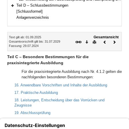
Teil D – Schlussbestimmungen
Bereich erweitern
[Schlussformel]
Anlagenverzeichnis
Inhalt
Gesamtansicht
Text gilt ab: 01.09.2025
Download
Drucken
Vorheriges
Nächste
Gesamtvorschrift gilt bis: 31.07.2029
Fassung: 29.07.2024
Dokument
Dokume
Teil C – Besondere Bestimmungen für die
praxisintegrierte Ausbildung
Für die praxisintegrierte Ausbildung nach Nr. 4.1.2 gelten die
nachfolgenden besonderen Bestimmungen:
16. Anwendbare Vorschriften und Inhalte der Ausbildung
17. Praktische Ausbildung
18. Leistungen, Entscheidung über das Vorrücken und
Zeugnisse
19. Abschlussprüfung
20. Festsetzung des Prüfungsergebnisses
21. Abschlusszeugnis und Urkunde