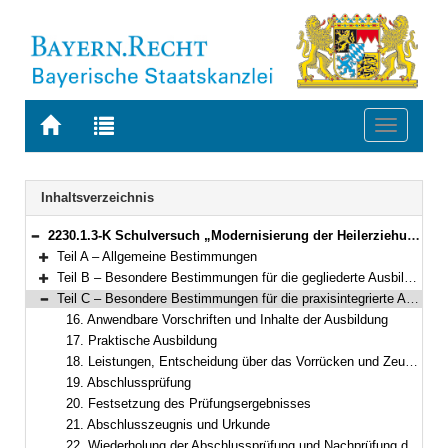
Zur
Zur
Toggle
Startseite
Trefferliste
navigati
von
der
BAYERN.RECHT
letzten
Navigation
Inhaltsverzeichnis
Suche
2230.1.3-K Schulversuch „Modernisierung der Heilerziehungspflegeausbildung“ Bekanntmachung des Bayerischen Staatsministeriums für Unterricht und Kultus vom 29. Juli 2024, Az. VI.8-BS9641.0-5/45/3 (BayMBl. Nr. 371 )
Bereich reduzieren
Teil A – Allgemeine Bestimmungen
Bereich erweitern
Teil B – Besondere Bestimmungen für die gegliederte Ausbildung
Bereich erweitern
Teil C – Besondere Bestimmungen für die praxisintegrierte Ausbildung
Bereich reduzieren
16. Anwendbare Vorschriften und Inhalte der Ausbildung
17. Praktische Ausbildung
18. Leistungen, Entscheidung über das Vorrücken und Zeugnisse
19. Abschlussprüfung
20. Festsetzung des Prüfungsergebnisses
21. Abschlusszeugnis und Urkunde
22. Wiederholung der Abschlussprüfung und Nachprüfung der Abschlussprüfung