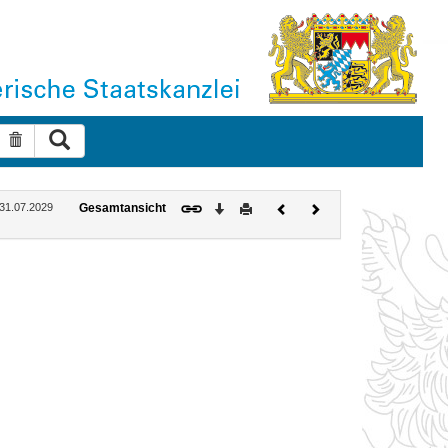
Suche ausführen
Suche zurücksetzen
Download
Drucken
Vorheriges
Nächstes
: 31.07.2029
Gesamtansicht
Dokument
Dokument