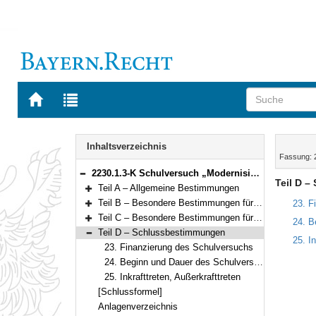
Zur
Zur
Startseite
Trefferliste
von
der
Navigation
BAYERN.RECHT
letzten
Inhalt
Inhaltsverzeichnis
Suche
Fassung: 
2230.1.3-K Schulversuch „Modernisierung der Heilerziehungspflegeausbildung“ Bekanntmachung des Bayerischen Staatsministeriums für Unterricht und Kultus vom 29. Juli 2024, Az. VI.8-BS9641.0-5/45/3 (BayMBl. Nr. 371 )
Bereich reduzieren
Teil D 
Teil A – Allgemeine Bestimmungen
Bereich erweitern
Teil B – Besondere Bestimmungen für die gegliederte Ausbildung
23. F
Bereich erweitern
Teil C – Besondere Bestimmungen für die praxisintegrierte Ausbildung
24. B
Bereich erweitern
Teil D – Schlussbestimmungen
25. In
Bereich reduzieren
23. Finanzierung des Schulversuchs
24. Beginn und Dauer des Schulversuchs
25. Inkrafttreten, Außerkrafttreten
[Schlussformel]
Anlagenverzeichnis