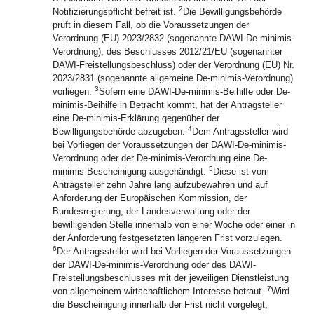
2
Notifizierungspflicht befreit ist.
Die Bewilligungsbehörde
prüft in diesem Fall, ob die Voraussetzungen der
Verordnung (EU) 2023/2832 (sogenannte DAWI-De-minimis-
Verordnung), des Beschlusses 2012/21/EU (sogenannter
DAWI-Freistellungsbeschluss) oder der Verordnung (EU) Nr.
2023/2831 (sogenannte allgemeine De-minimis-Verordnung)
3
vorliegen.
Sofern eine DAWI-De-minimis-Beihilfe oder De-
minimis-Beihilfe in Betracht kommt, hat der Antragsteller
eine De-minimis-Erklärung gegenüber der
4
Bewilligungsbehörde abzugeben.
Dem Antragssteller wird
bei Vorliegen der Voraussetzungen der DAWI-De-minimis-
Verordnung oder der De-minimis-Verordnung eine De-
5
minimis-Bescheinigung ausgehändigt.
Diese ist vom
Antragsteller zehn Jahre lang aufzubewahren und auf
Anforderung der Europäischen Kommission, der
Bundesregierung, der Landesverwaltung oder der
bewilligenden Stelle innerhalb von einer Woche oder einer in
der Anforderung festgesetzten längeren Frist vorzulegen.
6
Der Antragssteller wird bei Vorliegen der Voraussetzungen
der DAWI-De-minimis-Verordnung oder des DAWI-
Freistellungsbeschlusses mit der jeweiligen Dienstleistung
7
von allgemeinem wirtschaftlichem Interesse betraut.
Wird
die Bescheinigung innerhalb der Frist nicht vorgelegt,