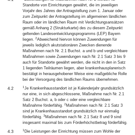
Standorte von Einrichtungen gewährt, die im jeweiligen
Vorjahr des Jahres der Antragstellung zum 1. Januar oder
zum Zeitpunkt der Antragstellung im allgemeinen ländlichen
Raum oder im ländlichen Raum mit Verdichtungsansätzen
gemäß Anhang 2 (Strukturkarte) des zu diesem Zeitpunkt
geltenden Landesentwicklungsprogramms (LEP) Bayern
2
liegen.
Abweichend hiervon können Zuwendungen für
jeweils lediglich akutstationären Zwecken dienende
Maßnahmen nach Nr. 2.1 Buchst. a und b und vergleichbare
Maßnahmen sowie Zuwendungen nach Nr. 2.1 Satz 3 bis 9
auch für Standorte gewährt werden, die nicht in den in Satz
1 liegenden Teilräumen liegen, aber krankenhausplanerisch
bestätigt in herausgehobener Weise eine maßgebliche Rolle
bei der Versorgung des ländlichen Raums übernehmen.
1
4.2
Je Krankenhausstandort ist je Kalenderjahr grundsätzlich
nur eine, in sich abgeschlossene, Maßnahme nach Nr. 2.1
Satz 2 Buchst. a, b oder c oder eine vergleichbare
2
Maßnahme förderfähig.
Maßnahmen nach Nr. 2.1 Satz 3
sind je Krankenhausstandort grundsätzlich nur einmalig
3
förderfähig.
Maßnahmen nach Nr. 2.1 Satz 8 und 9 sind
insgesamt maximal bis zum Förderhöchstbetrag förderfähig.
1
4.3
Die Leistungen der Einrichtung müssen zum Wohle der