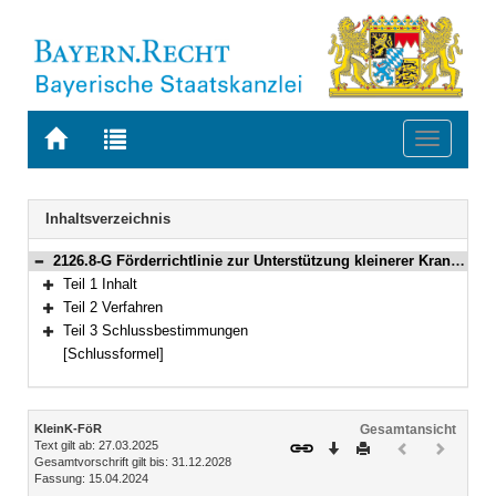
Zur
Zur
Toggle
Startseite
Trefferliste
navigati
von
der
BAYERN.RECHT
letzten
Navigation
Inhaltsverzeichnis
Suche
2126.8-G Förderrichtlinie zur Unterstützung kleinerer Krankenhäuser und zum Erhalt von Gesundheitsversorgungsstrukturen im ländlichen Raum (Förderrichtlinie kleinere Krankenhäuser – KleinK-FöR) Bekanntmachung des Bayerischen Staatsministeriums für Gesundheit, Pflege und Prävention vom 15. April 2024, Az. 22b-K9300-2023/3-16 (BayMBl. Nr. 206 )
Bereich reduzieren
Teil 1 Inhalt
Bereich erweitern
Teil 2 Verfahren
Bereich erweitern
Teil 3 Schlussbestimmungen
Bereich erweitern
[Schlussformel]
Inhalt
KleinK-FöR
Gesamtansicht
Text gilt ab: 27.03.2025
Download
Drucken
Vorheriges
Nächste
Gesamtvorschrift gilt bis: 31.12.2028
Dokument
Dokume
Fassung: 15.04.2024
(inaktiv)
(inaktiv)