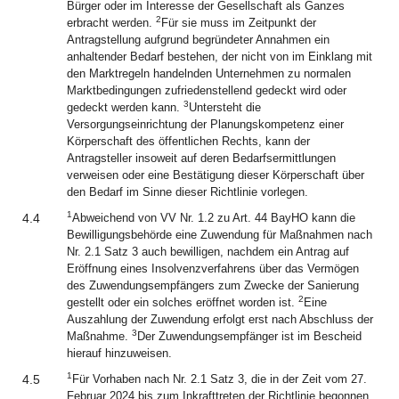
Bürger oder im Interesse der Gesellschaft als Ganzes
2
erbracht werden.
Für sie muss im Zeitpunkt der
Antragstellung aufgrund begründeter Annahmen ein
anhaltender Bedarf bestehen, der nicht von im Einklang mit
den Marktregeln handelnden Unternehmen zu normalen
Marktbedingungen zufriedenstellend gedeckt wird oder
3
gedeckt werden kann.
Untersteht die
Versorgungseinrichtung der Planungskompetenz einer
Körperschaft des öffentlichen Rechts, kann der
Antragsteller insoweit auf deren Bedarfsermittlungen
verweisen oder eine Bestätigung dieser Körperschaft über
den Bedarf im Sinne dieser Richtlinie vorlegen.
1
4.4
Abweichend von VV Nr. 1.2 zu Art. 44 BayHO kann die
Bewilligungsbehörde eine Zuwendung für Maßnahmen nach
Nr. 2.1 Satz 3 auch bewilligen, nachdem ein Antrag auf
Eröffnung eines Insolvenzverfahrens über das Vermögen
des Zuwendungsempfängers zum Zwecke der Sanierung
2
gestellt oder ein solches eröffnet worden ist.
Eine
Auszahlung der Zuwendung erfolgt erst nach Abschluss der
3
Maßnahme.
Der Zuwendungsempfänger ist im Bescheid
hierauf hinzuweisen.
1
4.5
Für Vorhaben nach Nr. 2.1 Satz 3, die in der Zeit vom 27.
Februar 2024 bis zum Inkrafttreten der Richtlinie begonnen