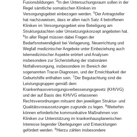
4
Fusionsbildungen.
In den Untersuchungsraum sollen in der
Regel sämtliche somatischen Kliniken im
5
Versorgungsgebiet einbezogen werden.
Der Antragsteller
hat nachzuweisen, dass er allen nach Satz 4 betroffenen
Kliniken im Versorgungsgebiet eine Beteiligung am
Strukturgutachten oder Umsetzungskonzept angeboten hat.
6
In aller Regel müssen dabei Fragen der
Bedarfsnotwendigkeit bei Verlagerung, Neuerrichtung und
Wegfall medizinischer Angebote unter Einbeziehung auch
telemedizinischer Aspekte erörtert und Analysen
insbesondere zur Sicherstellung der stationären
Notfallversorgung, insbesondere im Bereich der
sogenannten Tracer-Diagnosen, und der Erreichbarkeit der
7
Geburtshilfe enthalten sein.
Der Begutachtung sind die
Leistungsgruppen gemäß dem
Krankenhausversorgungsverbesserungsgesetz (KHVVG)
und der auf Basis des KHVVG erlassenen
Rechtsverordnungen mitsamt den jeweiligen Struktur- und
8
Qualitätsvoraussetzungen zugrunde zu legen.
Weiterhin
können erforderliche kommunikative Maßnahmen von
Kliniken zur Unterstützung im krankenhausplanerischen
Interesse liegender Überlegungen und Entwicklungen
9
gefördert werden.
Hierzu zählen insbesondere