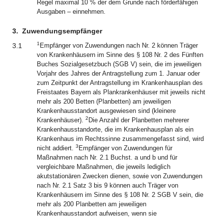
Regel maximal 10 % der dem Grunde nach förderfähigen
Ausgaben – einnehmen.
3.
Zuwendungsempfänger
1
3.1
Empfänger von Zuwendungen nach Nr. 2 können Träger
von Krankenhäusern im Sinne des § 108 Nr. 2 des Fünften
Buches Sozialgesetzbuch (SGB V) sein, die im jeweiligen
Vorjahr des Jahres der Antragstellung zum 1. Januar oder
zum Zeitpunkt der Antragstellung im Krankenhausplan des
Freistaates Bayern als Plankrankenhäuser mit jeweils nicht
mehr als 200 Betten (Planbetten) am jeweiligen
Krankenhausstandort ausgewiesen sind (kleinere
2
Krankenhäuser).
Die Anzahl der Planbetten mehrerer
Krankenhausstandorte, die im Krankenhausplan als ein
Krankenhaus im Rechtssinne zusammengefasst sind, wird
3
nicht addiert.
Empfänger von Zuwendungen für
Maßnahmen nach Nr. 2.1 Buchst. a und b und für
vergleichbare Maßnahmen, die jeweils lediglich
akutstationären Zwecken dienen, sowie von Zuwendungen
nach Nr. 2.1 Satz 3 bis 9 können auch Träger von
Krankenhäusern im Sinne des § 108 Nr. 2 SGB V sein, die
mehr als 200 Planbetten am jeweiligen
Krankenhausstandort aufweisen, wenn sie