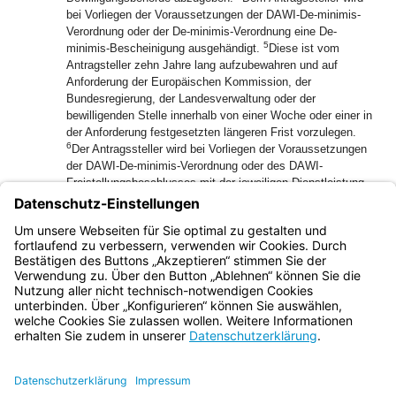
bei Vorliegen der Voraussetzungen der DAWI-De-minimis-
Verordnung oder der De-minimis-Verordnung eine De-
5
minimis-Bescheinigung ausgehändigt.
Diese ist vom
Antragsteller zehn Jahre lang aufzubewahren und auf
Anforderung der Europäischen Kommission, der
Bundesregierung, der Landesverwaltung oder der
bewilligenden Stelle innerhalb von einer Woche oder einer in
der Anforderung festgesetzten längeren Frist vorzulegen.
6
Der Antragssteller wird bei Vorliegen der Voraussetzungen
der DAWI-De-minimis-Verordnung oder des DAWI-
Freistellungsbeschlusses mit der jeweiligen Dienstleistung
7
von allgemeinem wirtschaftlichem Interesse betraut.
Wird
die Bescheinigung innerhalb der Frist nicht vorgelegt,
entfällt rückwirkend die Bewilligungsvoraussetzung und die
Beihilfen zuzüglich Zinsen werden zurückgefordert.
Bayern.de
BayernPortal
Datenschutz
Impressum