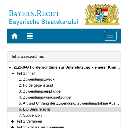
Zur
Zur
Toggle
Startseite
Trefferliste
navigati
von
der
BAYERN.RECHT
letzten
Navigation
Inhaltsverzeichnis
Suche
2126.8-G Förderrichtlinie zur Unterstützung kleinerer Krankenhäuser und zum Erhalt von Gesundheitsversorgungsstrukturen im ländlichen Raum (Förderrichtlinie kleinere Krankenhäuser – KleinK-FöR) Bekanntmachung des Bayerischen Staatsministeriums für Gesundheit, Pflege und Prävention vom 15. April 2024, Az. 22b-K9300-2023/3-16 (BayMBl. Nr. 206 )
Bereich reduzieren
Teil 1 Inhalt
Bereich reduzieren
1. Zuwendungszweck
2. Fördergegenstand
3. Zuwendungsempfänger
4. Zuwendungsvoraussetzungen
5. Art und Umfang der Zuwendung; zuwendungsfähige Ausgaben
6. EU-Beihilferecht
7. Subvention
Teil 2 Verfahren
Bereich erweitern
Teil 3 Schlussbestimmungen