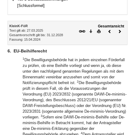
Bereich erweitern
[Schlussformel]
Inhalt
KleinK-FöR
Gesamtansicht
Text gilt ab: 27.03.2025
Download
Drucken
Vorheriges
Nächste
Gesamtvorschrift gilt bis: 31.12.2028
Dokument
Dokume
Fassung: 15.04.2024
6.
EU-Beihilferecht
1
Die Bewilligungsbehörde hat in jedem einzelnen Förderfall
zu prüfen, ob eine Beihilfe vorliegt und wenn ja, ob diese
unter den nachfolgend genannten Regelungen als mit dem
Binnenmarkt vereinbar anzusehen und somit von der
2
Notifizierungspflicht befreit ist.
Die Bewilligungsbehörde
prüft in diesem Fall, ob die Voraussetzungen der
Verordnung (EU) 2023/2832 (sogenannte DAWI-De-minimis-
Verordnung), des Beschlusses 2012/21/EU (sogenannter
DAWI-Freistellungsbeschluss) oder der Verordnung (EU) Nr.
2023/2831 (sogenannte allgemeine De-minimis-Verordnung)
3
vorliegen.
Sofern eine DAWI-De-minimis-Beihilfe oder De-
minimis-Beihilfe in Betracht kommt, hat der Antragsteller
eine De-minimis-Erklärung gegenüber der
4
Bewilligungsbehörde abzugeben.
Dem Antragssteller wird